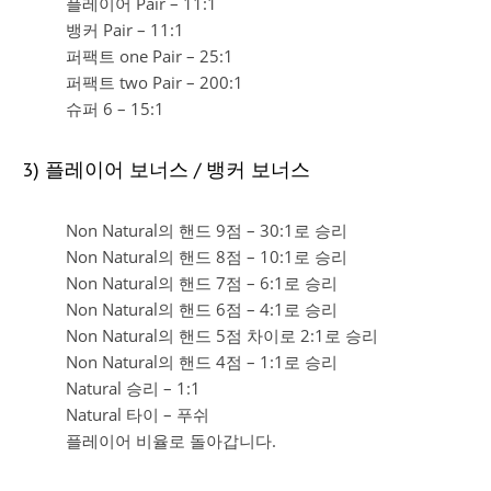
플레이어 Pair – 11:1
뱅커 Pair – 11:1
퍼팩트 one Pair – 25:1
퍼팩트 two Pair – 200:1
슈퍼 6 – 15:1
3) 플레이어 보너스 / 뱅커 보너스
Non Natural의 핸드 9점 – 30:1로 승리
Non Natural의 핸드 8점 – 10:1로 승리
Non Natural의 핸드 7점 – 6:1로 승리
Non Natural의 핸드 6점 – 4:1로 승리
Non Natural의 핸드 5점 차이로 2:1로 승리
Non Natural의 핸드 4점 – 1:1로 승리
Natural 승리 – 1:1
Natural 타이 – 푸쉬
플레이어 비율로 돌아갑니다.