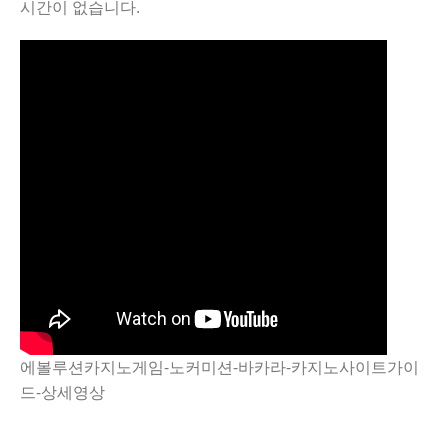
시간이 없습니다.
에볼루션카지노게임-노커미션-바카라-카지노사이트가이
드-상세영상