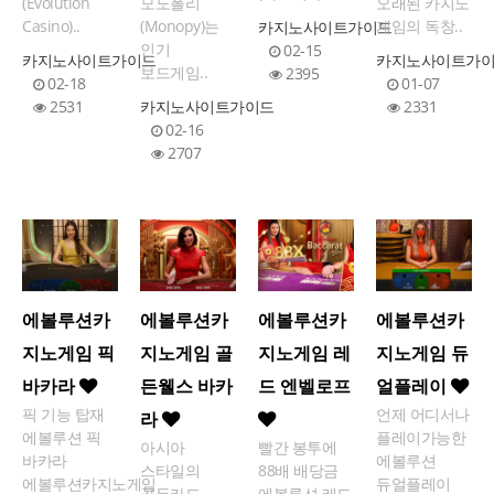
(Evolution
모노폴리
오래된 카지노
Casino)..
(Monopy)는
게임의 독창..
카지노사이트가이드
인기
02-15
카지노사이트가이드
카지노사이트가
보드게임..
2395
02-18
01-07
2531
카지노사이트가이드
2331
02-16
2707
에볼루션카
에볼루션카
에볼루션카
에볼루션카
지노게임 픽
지노게임 골
지노게임 레
지노게임 듀
바카라
든웰스 바카
드 엔벨로프
얼플레이
픽 기능 탑재
언제 어디서나
라
에볼루션 픽
플레이가능한
아시아
빨간 봉투에
바카라
에볼루션
스타일의
88배 배당금
에볼루션카지노게임
듀얼플레이
골든카드
에볼루션 레드