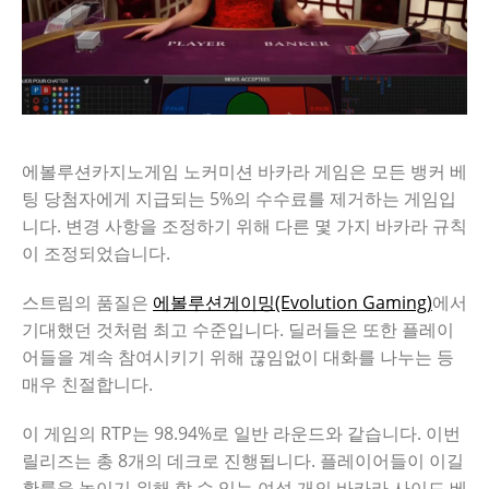
에볼루션카지노게임 노커미션 바카라 게임은 모든 뱅커 베
팅 당첨자에게 지급되는 5%의 수수료를 제거하는 게임입
니다. 변경 사항을 조정하기 위해 다른 몇 가지 바카라 규칙
이 조정되었습니다.
스트림의 품질은
에볼루션게이밍(Evolution Gaming)
에서
기대했던 것처럼 최고 수준입니다. 딜러들은 또한 플레이
어들을 계속 참여시키기 위해 끊임없이 대화를 나누는 등
매우 친절합니다.
이 게임의 RTP는 98.94%로 일반 라운드와 같습니다. 이번
릴리즈는 총 8개의 데크로 진행됩니다. 플레이어들이 이길
확률을 높이기 위해 할 수 있는 여섯 개의 바카라 사이드 베