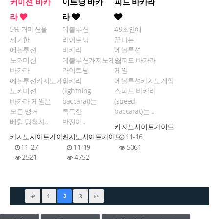
커미션 바카
이트닝 바카
피드 바카라
라
라
5% 커미션을
에볼루션
48초안에
제거한
라이트닝
끝나는
에볼루션
바카라
에볼루션
노커미션
에볼루션카지노게임
스피드 바카라
바카라
라이트닝
게임
에볼루션카지노게임
바카라
에볼루션카지노게임
노커미션
(lightning
스피드 바카라
바카라 게임은
baccarat)는
(speed
모든 뱅커
독특한
baccarat)는 ..
베팅 당첨자..
반전이..
카지노사이트가이드
카지노사이트가이드
카지노사이트가이드
11-16
11-27
11-19
5061
2521
4752
1
3
2