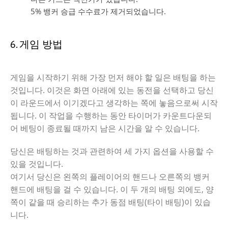
5% 뱅커 승급 수수료가 제거되었습니다.
6. 게임 방법
게임을 시작하기 위해 가장 먼저 해야 할 일은 배팅을 하는
것입니다. 이것은 화면 아래에 있는 동전을 선택하고 당신
이 라운드에서 이기겠다고 생각하는 쪽에 놓음으로써 시작
됩니다. 이 작업을 수행하는 동안 타이머가 카운트다운되
어 베팅이 종료될 때까지 남은 시간을 알 수 있습니다.
당신은 배팅하는 것과 관련하여 세 가지 옵션을 사용할 수
있을 것입니다.
여기서 당신은 왼쪽의 플레이어의 핸드나 오른쪽의 뱅커
핸드에 배팅을 걸 수 있습니다. 이 두 개의 배팅 외에도, 양
쪽이 같을 때 승리하는 추가 동점 배팅(타이 배팅)이 있습
니다.