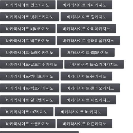
바카라사이트-퀸즈카지노
바카라사이트-케이카지노
바카라사이트-벳위즈카지노
바카라사이트-핑카지노
바카라사이트-비바카지노
바카라사이트-아리아카지노
바카라사이트-백호카지노
바카라사이트-플래티넘카지노
바카라사이트-플레이카지노
바카라사이트-888카지노
바카라사이트-골드피쉬카지노
바카라사이트-스카이카지노
바카라사이트-하이브카지노
바카라사이트-붐카지노
바카라사이트-빅토리카지노
바카라사이트-클레오카지노
바카라사이트-알파벳카지노
바카라사이트-아벤카지노
바카라사이트-m7카지노
바카라사이트-fm카지노
바카라사이트-소울카지노
바카라사이트-더존카지노