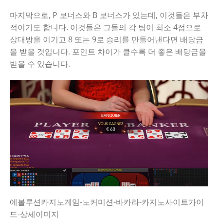
마지막으로, P 보너스와 B 보너스가 있는데, 이것들은 부차
적이기도 합니다. 이것들은 그들의 각 팀이 최소 4점으로
상대방을 이기고 8 또는 9로 승리를 만들어낸다면 배당금
을 받을 것입니다. 포인트 차이가 클수록 더 좋은 배당금을
받을 수 있습니다.
에볼루션카지노게임-노커미션-바카라-카지노사이트가이
드-상세이미지