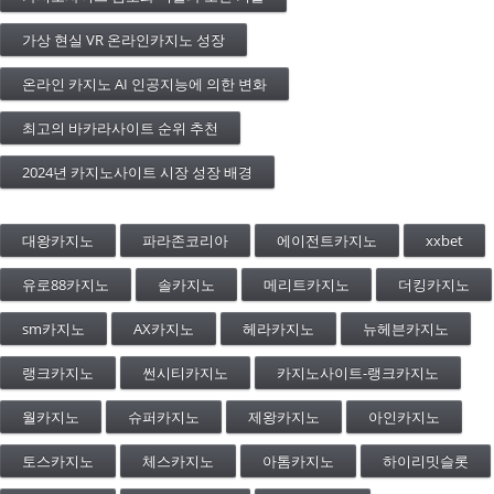
가상 현실 VR 온라인카지노 성장
온라인 카지노 AI 인공지능에 의한 변화
최고의 바카라사이트 순위 추천
2024년 카지노사이트 시장 성장 배경
대왕카지노
파라존코리아
에이전트카지노
xxbet
유로88카지노
솔카지노
메리트카지노
더킹카지노
sm카지노
AX카지노
헤라카지노
뉴헤븐카지노
랭크카지노
썬시티카지노
카지노사이트-랭크카지노
월카지노
슈퍼카지노
제왕카지노
아인카지노
토스카지노
체스카지노
아톰카지노
하이리밋슬롯