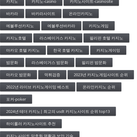
카지노
카지노-casino
카지노사이트-casinosite
바카라
바카라사이트
온라인카지노
에볼루션카지노
에볼루션바카라
카지노게임
카지노호텔
라스베이거스 카지노
필리핀 호텔 카지노
마카오 호텔 카지노
한국 호텔 카지노
카지노게이밍
밤문화
라스베이거스 밤문화
필리핀 밤문화
마카오 밤문화
먹튀검증
2023년 카지노게임사이트 순위
2022년 라이브 카지노게이밍 베스트
온라인카지노 순위
포커-poker
2024년 테더 카지노| 최고의 usdt 카지노사이트 순위 top13
하이롤러 카지노사이트 추천
카지노사이트 암호화 역활과 보안 기술