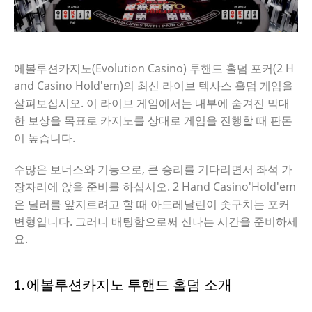
에볼루션카지노(Evolution Casino) 투핸드 홀덤 포커(2 H
and Casino Hold'em)의 최신 라이브 텍사스 홀덤 게임을
살펴보십시오. 이 라이브 게임에서는 내부에 숨겨진 막대
한 보상을 목표로 카지노를 상대로 게임을 진행할 때 판돈
이 높습니다.
수많은 보너스와 기능으로, 큰 승리를 기다리면서 좌석 가
장자리에 앉을 준비를 하십시오. 2 Hand Casino'Hold'em
은 딜러를 앞지르려고 할 때 아드레날린이 솟구치는 포커
변형입니다. 그러니 배팅함으로써 신나는 시간을 준비하세
요.
1. 에볼루션카지노 투핸드 홀덤 소개