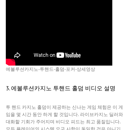
에볼루션카지노-투핸드-홀덤-포커-상세영상
3. 에볼루션카지노 투핸드 홀덤 비디오 설명
투 핸드 카지노 홀덤이 제공하는 신나는 게임 체험은 이 게
임을 몇 시간 동안 하게 할 것입니다. 라이브카지노 딜러와
대화할 기회가 주어지며 비디오 피드는 최고 품질입니다.
모든 플레이어의 시스템 요구 사항이 동일한 것은 아니기