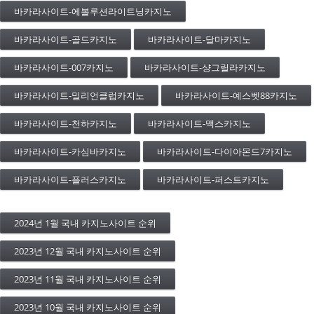
바카라사이트-에볼루션라이트닝카지노
바카라사이트-골드카지노
바카라사이트-달마카지노
바카라사이트-007카지노
바카라사이트-샹그릴라카지노
바카라사이트-밀리언클럽카지노
바카라사이트-예스벳88카지노
바카라사이트-천하카지노
바카라사이트-맥스카지노
바카라사이트-카심바카지노
바카라사이트-다이아몬드7카지노
바카라사이트-플러스카지노
바카라사이트-퍼스트카지노
2024년 1월 국내 카지노사이트 순위
2023년 12월 국내 카지노사이트 순위
2023년 11월 국내 카지노사이트 순위
2023년 10월 국내 카지노사이트 순위