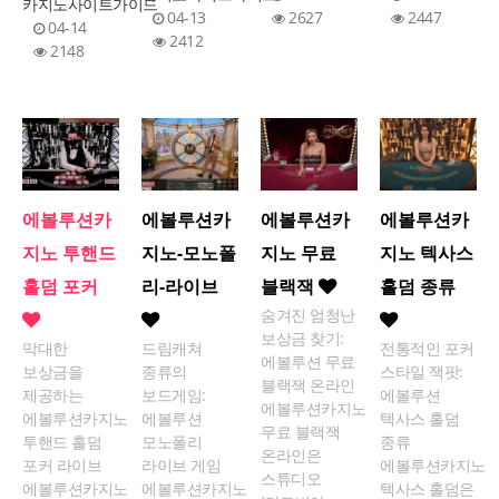
카지노사이트가이드
04-13
2627
2447
04-14
2412
2148
에볼루션카
에볼루션카
에볼루션카
에볼루션카
지노 투핸드
지노-모노폴
지노 무료
지노 텍사스
홀덤 포커
리-라이브
블랙잭
홀덤 종류
숨겨진 엄청난
보상금 찾기:
막대한
드림캐쳐
전통적인 포커
에볼루션 무료
보상금을
종류의
스타일 잭팟:
블랙잭 온라인
제공하는
보드게임:
에볼루션
에볼루션카지노
에볼루션카지노
에볼루션
텍사스 홀덤
무료 블랙잭
투핸드 홀덤
모노폴리
종류
온라인은
포커 라이브
라이브 게임
에볼루션카지노
스튜디오
에볼루션카지노
에볼루션카지노
텍사스 홀덤은