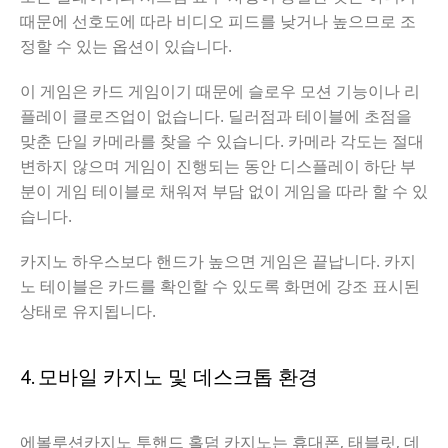
때문에 선호도에 따라 비디오 피드를 낮거나 높으므로 조
정할 수 있는 옵션이 있습니다.
이 게임은 카드 게임이기 때문에 슬로우 모션 기능이나 리
플레이 클로즈업이 없습니다. 딜러점과 테이블에 초점을
맞춘 단일 카메라를 찾을 수 있습니다. 카메라 각도는 절대
변하지 않으며 게임이 진행되는 동안 디스플레이 하단 부
분이 게임 테이블로 채워져 부담 없이 게임을 따라 할 수 있
습니다.
카지노 하우스보다 핸드가 높으면 게임은 끝납니다. 카지
노 테이블은 카드를 확인할 수 있도록 화면에 강조 표시된
상태로 유지됩니다.
4. 모바일 카지노 및 데스크톱 환경
에볼루션카지노 투핸드 홀덤 카지노는 휴대폰, 태블릿, 데