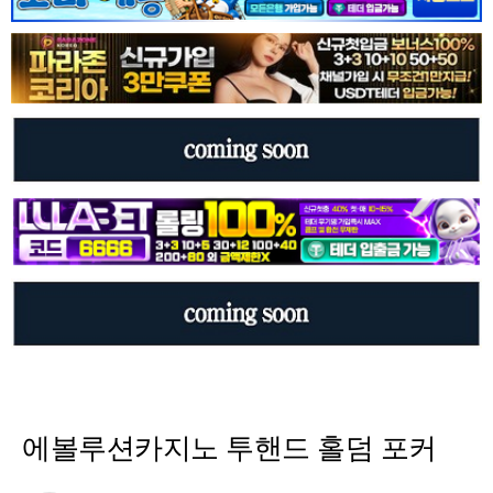
에볼루션카지노 투핸드 홀덤 포커