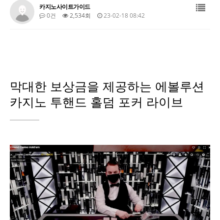
카지노사이트가이드
0건
2,534회
23-02-18 08:42
막대한 보상금을 제공하는 에볼루션
카지노 투핸드 홀덤 포커 라이브