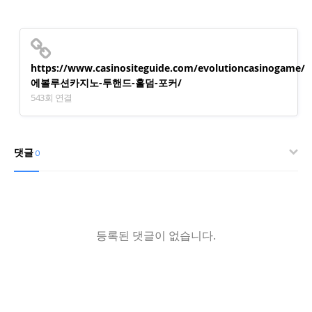
https://www.casinositeguide.com/evolutioncasinogame/
에볼루션카지노-투핸드-홀덤-포커/
543회 연결
댓글
0
등록된 댓글이 없습니다.