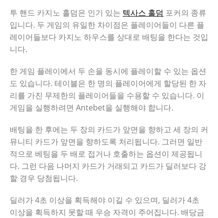
투 핸드 카지노 홀덤은 인기 있는
텍사스 홀덤
포커의 종류
입니다. 두 게임의 유일한 차이점은 플레이어들이 다른 플
레이어들보다 카지노 하우스를 상대로 배팅을 한다는 것입
니다.
한 게임 플레이에서 두 손을 동시에 플레이할 수 있는 옵션
도 있습니다. 테이블은 한 명의 플레이어에게 할당된 한 자
리를 가진 무제한의 플레이어들을 수용할 수 있습니다. 이
게임을 실행하려면 Antebet을 실행해야 합니다.
배팅을 한 후에는 두 장의 카드가 앞면을 향하고 세 장의 커
뮤니티 카드가 앞면을 향하도록 처리됩니다. 그러면 일반
적으로 베팅을 두 배로 접거나 호출하는 옵션이 제공됩니
다. 그런 다음 나머지 카드가 거래되고 카드가 딜러보다 강
할 경우 당첨됩니다.
딜러가 4초 이상을 획득해야 이길 수 있으며, 딜러가 4초
이상을 획득하지 못할 때 우승 자격이 주어집니다. 배당금