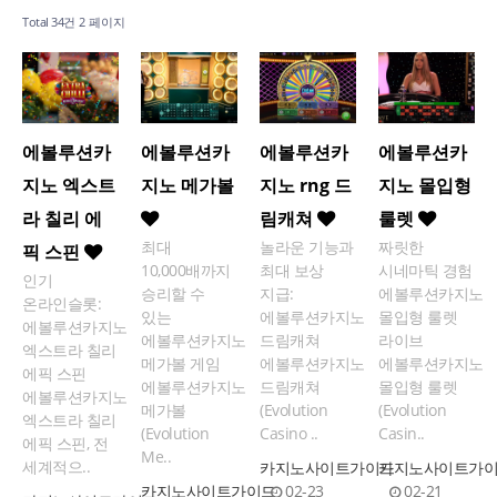
Total 34건
2 페이지
에볼루션카
에볼루션카
에볼루션카
에볼루션카
지노 엑스트
지노 메가볼
지노 rng 드
지노 몰입형
라 칠리 에
림캐쳐
룰렛
최대
놀라운 기능과
짜릿한
픽 스핀
10,000배까지
최대 보상
시네마틱 경험
인기
승리할 수
지급:
에볼루션카지노
온라인슬롯:
있는
에볼루션카지노
몰입형 룰렛
에볼루션카지노
에볼루션카지노
드림캐쳐
라이브
엑스트라 칠리
메가볼 게임
에볼루션카지노
에볼루션카지노
에픽 스핀
에볼루션카지노
드림캐쳐
몰입형 룰렛
에볼루션카지노
메가볼
(Evolution
(Evolution
엑스트라 칠리
(Evolution
Casino ..
Casin..
에픽 스핀, 전
Me..
세계적으..
카지노사이트가이드
카지노사이트가
카지노사이트가이드
02-23
02-21