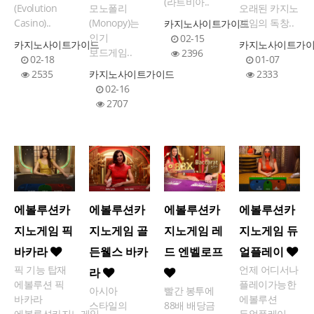
(라트비아..
(Evolution
모노폴리
오래된 카지노
Casino)..
(Monopy)는
게임의 독창..
카지노사이트가이드
인기
02-15
카지노사이트가이드
카지노사이트가
보드게임..
2396
02-18
01-07
2535
카지노사이트가이드
2333
02-16
2707
에볼루션카
에볼루션카
에볼루션카
에볼루션카
지노게임 픽
지노게임 골
지노게임 레
지노게임 듀
바카라
든웰스 바카
드 엔벨로프
얼플레이
픽 기능 탑재
언제 어디서나
라
에볼루션 픽
플레이가능한
아시아
빨간 봉투에
바카라
에볼루션
스타일의
88배 배당금
에볼루션카지노게임
듀얼플레이