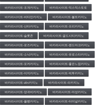
바카라사이트-조개카지노
바카라사이트-믹스믹스토토
바카라사이트-비타민카지노
바카라사이트-볼트카지노
바카라사이트-산타카지노
바카라사이트-프리카지노
바카라사이트-슬롯존
바카라사이트-골드시티카지노
바카라사이트-로즈카지노
바카라사이트-랜드마크카지노
바카라사이트-소닉카지노
바카라사이트-유로스타카지노
바카라사이트-포커카지노
바카라사이트-좋은느낌카지노
바카라사이트-이지카지노
바카라사이트-빅투카지노
바카라사이트-abs카지노
바카라사이트-라카지노
바카라사이트-양귀비카지노
바카라사이트-마성카지노
바카라사이트-플뱅카지노
바카라사이트-터미널카지노