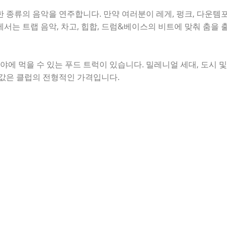
한 종류의 음악을 연주합니다. 만약 여러분이 레게, 펑크, 다운템
서는 트랩 음악, 차고, 힙합, 드럼&베이스의 비트에 맞춰 춤을 
심야에 먹을 수 있는 푸드 트럭이 있습니다. 밀레니얼 세대, 도시 
술값은 클럽의 전형적인 가격입니다.