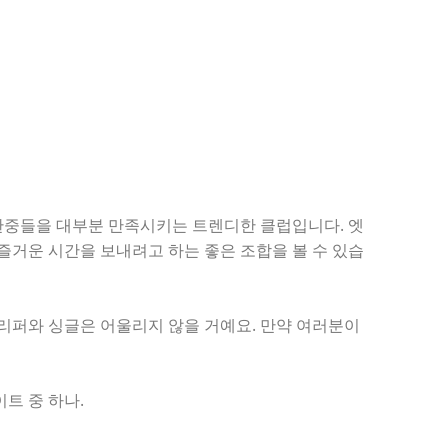
 관중들을 대부분 만족시키는 트렌디한 클럽입니다. 엣
즐거운 시간을 보내려고 하는 좋은 조합을 볼 수 있습
리퍼와 싱글은 어울리지 않을 거예요. 만약 여러분이
트 중 하나.