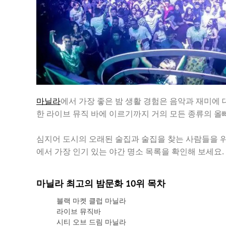
마닐라
에서 가장 좋은 밤 생활 경험은 음악과 재미에
한 라이브 뮤직 바에 이르기까지 거의 모든 종류의 
심지어 도시의 오래된 술집과 술집을 찾는 사람들을 위
에서 가장 인기 있는 야간 명소 목록을 확인해 보세요
마닐라 최고의 밤문화 10위 목차
블랙 마켓 클럽 마닐라
라이브 뮤직바
시티 오브 드림 마닐라