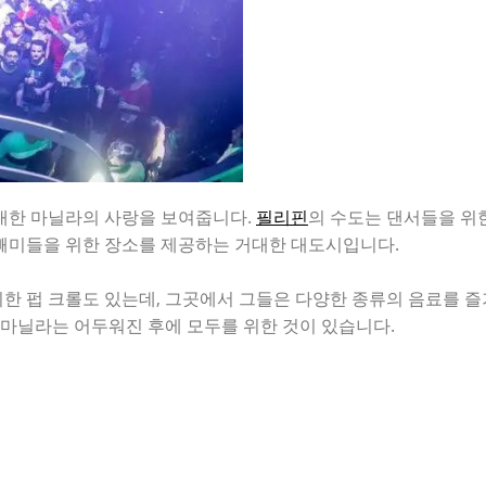
 대한 마닐라의 사랑을 보여줍니다.
필리핀
의 수도는 댄서들을 위
올빼미들을 위한 장소를 제공하는 거대한 대도시입니다.
한 펍 크롤도 있는데, 그곳에서 그들은 다양한 종류의 음료를 즐
. 마닐라는 어두워진 후에 모두를 위한 것이 있습니다.