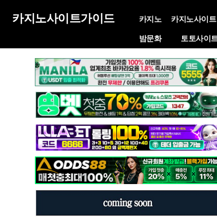
카지노사이트가이드
카지노
카지노사이트
밤문화
토토사이