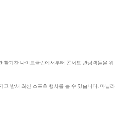
한 활기찬 나이트클럽에서부터 콘서트 관람객들을 위
기고 밤새 최신 스포츠 행사를 볼 수 있습니다. 마닐라