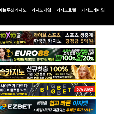
에볼루션카지노
카지노게임
카지노호텔
카지노게이밍