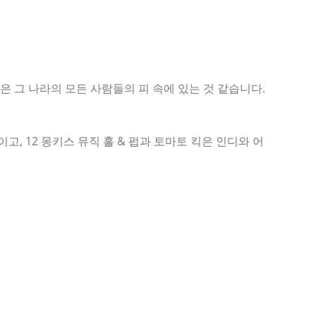
 그 나라의 모든 사람들의 피 속에 있는 것 같습니다.
, 12 몽키스 뮤직 홀 & 펍과 토마토 킥은 인디와 어