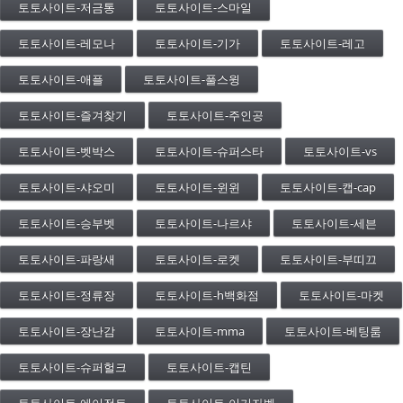
토토사이트-저금통
토토사이트-스마일
토토사이트-레모나
토토사이트-기가
토토사이트-레고
토토사이트-애플
토토사이트-풀스윙
토토사이트-즐겨찾기
토토사이트-주인공
토토사이트-벳박스
토토사이트-슈퍼스타
토토사이트-vs
토토사이트-샤오미
토토사이트-윈윈
토토사이트-캡-cap
토토사이트-승부벳
토토사이트-나르샤
토토사이트-세븐
토토사이트-파랑새
토토사이트-로켓
토토사이트-부띠끄
토토사이트-정류장
토토사이트-h백화점
토토사이트-마켓
토토사이트-장난감
토토사이트-mma
토토사이트-베팅룸
토토사이트-슈퍼헐크
토토사이트-캡틴