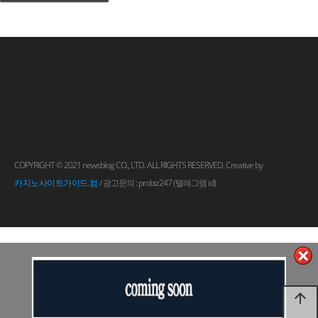
COPYRIGHT © 2021 newsblog CO., LTD. ALL RIGHTS RESERVED. Creative by
카지노사이트가이드.컴
/ 광고문의 : probiz247 (텔레그램 id)
arrow_upward