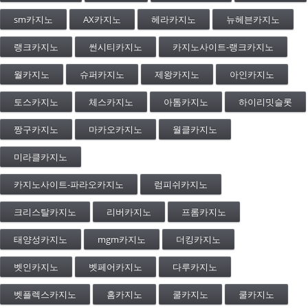
sm카지노
AX카지노
헤라카지노
뉴헤븐카지노
랭크카지노
썬시티카지노
카지노사이트-랭크카지노
월카지노
슈퍼카지노
제왕카지노
아인카지노
토스카지노
체스카지노
아톰카지노
하이리밋슬롯
짱구카지노
마카오카지노
월클카지노
미라클카지노
카지노사이트-파라오카지노
럼피쉬카지노
크리스탈카지노
리버카지노
프롬카지노
태양성카지노
mgm카지노
더킹카지노
벳인카지노
벳페어카지노
다루카지노
벳플렉스카지노
홈카지노
쿨카지노
쿨카지노