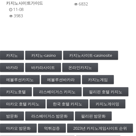
카지노사이트가이드
6832
11-08
3983
카지노
카지노-casino
카지노사이트-casinosite
바카라
바카라사이트
온라인카지노
에볼루션카지노
에볼루션바카라
카지노게임
카지노호텔
라스베이거스 카지노
필리핀 호텔 카지노
마카오 호텔 카지노
한국 호텔 카지노
카지노게이밍
밤문화
라스베이거스 밤문화
필리핀 밤문화
마카오 밤문화
먹튀검증
2023년 카지노게임사이트 순위