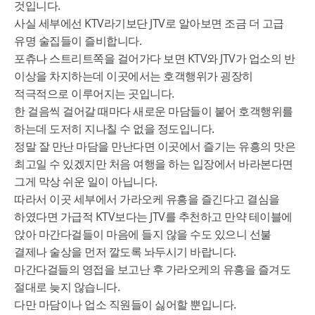
것입니다.
사실 세부에선 KTV라기보단 JTV로 알아보면 조금 더 고급
유명 술집들이 즐비합니다.
포츄나 스트리트쪽을 걸어가다 보면 KTV와 JTV가 업소의 반
이상을 차지하는데 이곳에서는 호객행위가 굉장히
적극적으로 이루어지는 곳입니다.
한 걸음씩 걸어갈 때마다 새로운 마담들이 붙어 호객행위를
하는데 도저히 지나칠 수 없을 정도입니다.
정말 잘 만난 마담을 만난다면 이곳에서 즐기는 유흥의 맛은
최고일 수 있겠지만 처음 여행을 하는 입장에서 바라본다면
그게 막상 쉬운 일이 아닙니다.
따라서 이곳 세부에서 가라오케 유흥을 즐긴다고 결심을
하였다면 가급적 KTV보다는 JTV를 추천하고 만약 테이블에
앉아 마간다걸들이 마음에 들지 않을 수도 있으니 선불
결제나 술상을 먼저 깔도록 놔두시기 바랍니다.
마간다걸들의 영접을 보고난 후 가라오케의 유흥을 즐겨도
절대로 늦지 않습니다.
다만 마담이나 업소 직원들이 싫어할 뿐입니다.