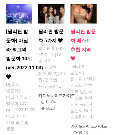
[필리핀 밤
필리핀 밤문
필리핀 밤문
문화] 마닐
화 5가지
화 베스트
필리핀 밤문화
라 최고의
추천 지역
5가지 1. JTV
밤문화 10위
술 가격 :
[필리핀
(ver.2022.11.08)
1인당 3천
밤문화]
페소(약 7만 20
필리핀 밤문화
원) (입장료
[필리핀
베스트 추천
+세금포함) ..
밤문화]
지역 밤문화
카지노사이트가이드
마닐라 최고의
베스트 추천
11-04
밤문화 10위
지역 필리핀
6020
(ver.2022.11.08)
밤문화 No.1
마닐라에서
스트립바 지..
가장 좋은 밤
카지노사이트가이드
생활..
09-13