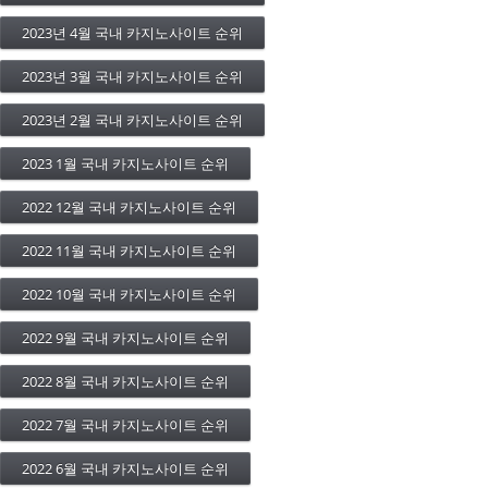
2023년 4월 국내 카지노사이트 순위
2023년 3월 국내 카지노사이트 순위
2023년 2월 국내 카지노사이트 순위
2023 1월 국내 카지노사이트 순위
2022 12월 국내 카지노사이트 순위
2022 11월 국내 카지노사이트 순위
2022 10월 국내 카지노사이트 순위
2022 9월 국내 카지노사이트 순위
2022 8월 국내 카지노사이트 순위
2022 7월 국내 카지노사이트 순위
2022 6월 국내 카지노사이트 순위