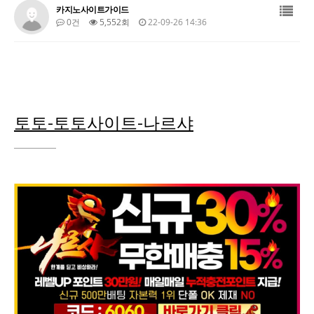
카지노사이트가이드
0건
5,552회
22-09-26 14:36
토토-토토사이트-나르샤