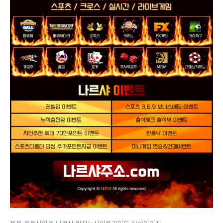
토토-토토사이트-나르샤-카지노사이트가이드-상세이미지