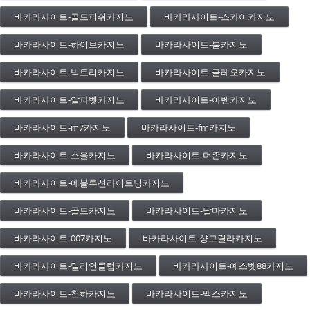
바카라사이트-골드피쉬카지노
바카라사이트-스카이카지노
바카라사이트-하이브카지노
바카라사이트-붐카지노
바카라사이트-빅토리카지노
바카라사이트-클레오카지노
바카라사이트-알파벳카지노
바카라사이트-아벤카지노
바카라사이트-m7카지노
바카라사이트-fm카지노
바카라사이트-소울카지노
바카라사이트-더존카지노
바카라사이트-에볼루션라이트닝카지노
바카라사이트-골드카지노
바카라사이트-달마카지노
바카라사이트-007카지노
바카라사이트-샹그릴라카지노
바카라사이트-밀리언클럽카지노
바카라사이트-예스벳88카지노
바카라사이트-천하카지노
바카라사이트-맥스카지노