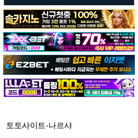
토토사이트-나르샤