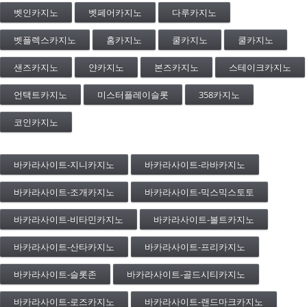
벳인카지노
벳페어카지노
다루카지노
벳플렉스카지노
홈카지노
쿨카지노
쿨카지노
샌즈카지노
얀카지노
본즈카지노
스테이크카지노
언택트카지노
미스터플레이슬롯
358카지노
코인카지노
바카라사이트-지니카지노
바카라사이트-라바카지노
바카라사이트-조개카지노
바카라사이트-믹스믹스토토
바카라사이트-비타민카지노
바카라사이트-볼트카지노
바카라사이트-산타카지노
바카라사이트-프리카지노
바카라사이트-슬롯존
바카라사이트-골드시티카지노
바카라사이트-로즈카지노
바카라사이트-랜드마크카지노