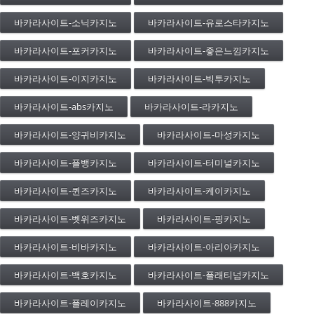
바카라사이트-소닉카지노
바카라사이트-유로스타카지노
바카라사이트-포커카지노
바카라사이트-좋은느낌카지노
바카라사이트-이지카지노
바카라사이트-빅투카지노
바카라사이트-abs카지노
바카라사이트-라카지노
바카라사이트-양귀비카지노
바카라사이트-마성카지노
바카라사이트-플뱅카지노
바카라사이트-터미널카지노
바카라사이트-퀸즈카지노
바카라사이트-케이카지노
바카라사이트-벳위즈카지노
바카라사이트-핑카지노
바카라사이트-비바카지노
바카라사이트-아리아카지노
바카라사이트-백호카지노
바카라사이트-플래티넘카지노
바카라사이트-플레이카지노
바카라사이트-888카지노