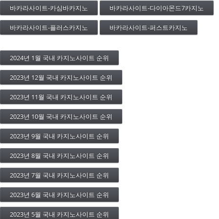
바카라사이트-카심바카지노
바카라사이트-다이아몬드7카지노
바카라사이트-플러스카지노
바카라사이트-퍼스트카지노
2024년 1월 국내 카지노사이트 순위
2023년 12월 국내 카지노사이트 순위
2023년 11월 국내 카지노사이트 순위
2023년 10월 국내 카지노사이트 순위
2023년 9월 국내 카지노사이트 순위
2023년 8월 국내 카지노사이트 순위
2023년 7월 국내 카지노사이트 순위
2023년 6월 국내 카지노사이트 순위
2023년 5월 국내 카지노사이트 순위