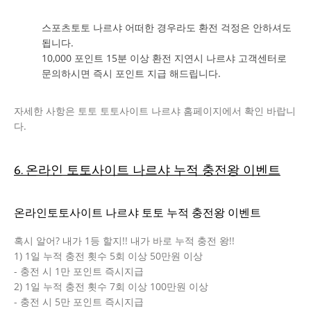
스포츠토토 나르샤 어떠한 경우라도 환전 걱정은 안하셔도
됩니다.
10,000 포인트 15분 이상 환전 지연시 나르샤 고객센터로
문의하시면 즉시 포인트 지급 해드립니다.
자세한 사항은 토토 토토사이트 나르샤 홈페이지에서 확인 바랍니
다.
6. 온라인 토토사이트 나르샤 누적 충전왕 이벤트
온라인토토사이트 나르샤 토토 누적 충전왕 이벤트
혹시 알어? 내가 1등 할지!! 내가 바로 누적 충전 왕!!
1) 1일 누적 충전 횟수 5회 이상 50만원 이상
- 충전 시 1만 포인트 즉시지급
2) 1일 누적 충전 횟수 7회 이상 100만원 이상
- 충전 시 5만 포인트 즉시지급