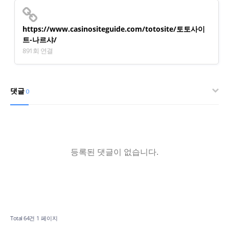
https://www.casinositeguide.com/totosite/토토사이
트-나르샤/
891회 연결
댓글
0
등록된 댓글이 없습니다.
Total 64건
1 페이지