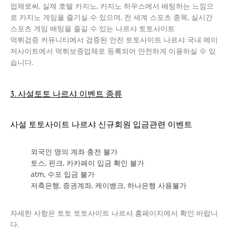
업체로써, 실제 호텔 카지노, 카지노 하우스에서 배팅하는 느낌으
로 카지노 게임을 즐기실 수 있으며, 전 세계 스포츠 종목, 실시간
스포츠 게임 배팅을 즐길 수 있는 나르샤 토토사이트
먹튀검증 커뮤니티에서 검증된 안전 토토사이트 나르샤 국내 메이
저사이트에서 먹튀보증업체로 등록되어 안전하게 이용하실 수 있
습니다.
3. 사설토토 나르샤 이벤트 종류
사설 토토사이트 나르샤 신규회원 입금관련 이벤트
외국인 명의 계좌 충전 불가
토스, 핀크, 카카페이 입금 확인 불가
atm, 수포 입금 불가
저축은행, 증권계좌, 케이뱅크, 하나은행 사용불가
자세한 사항은 토토 토토사이트 나르샤 홈페이지에서 확인 바랍니
다.