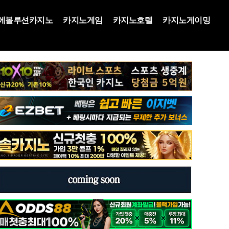
에볼루션카지노
카지노게임
카지노호텔
카지노게이밍