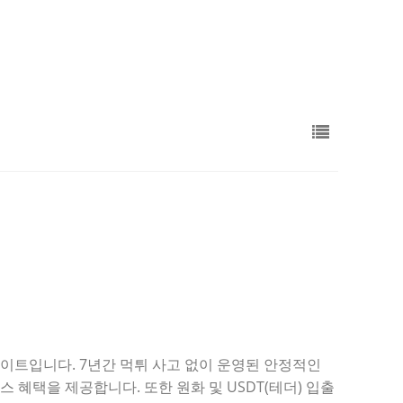
이트입니다. 7년간 먹튀 사고 없이 운영된 안정적인
스 혜택을 제공합니다. 또한 원화 및 USDT(테더) 입출