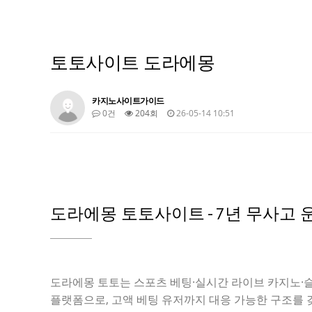
토토사이트 도라에몽
카지노사이트가이드
0건
204회
26-05-14 10:51
도라에몽 토토사이트 - 7년 무사고
도라에몽 토토는 스포츠 베팅·실시간 라이브 카지노·
플랫폼으로, 고액 베팅 유저까지 대응 가능한 구조를 갖추고