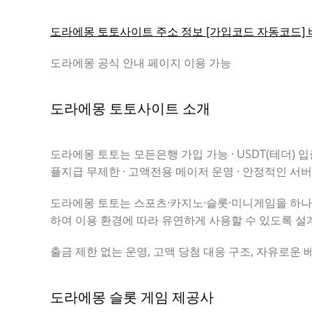
도라에몽 토토사이트 주소 정보 [가입코드 자동코드]
도라에몽 공식 안내 페이지 이용 가능
도라에몽 토토사이트 소개
도라에몽 토토는 모든은행 가입 가능 · USDT(테더) 입출
플지급 무제한 · 고액전용 메이저 운영 · 안정적인 서버
도라에몽 토토는 스포츠·카지노·슬롯·미니게임을 하나
하여 이용 환경에 따라 유연하게 사용할 수 있도록 설
출금 제한 없는 운영, 고액 당첨 대응 구조, 자유로
도라에몽 슬롯 게임 제공사