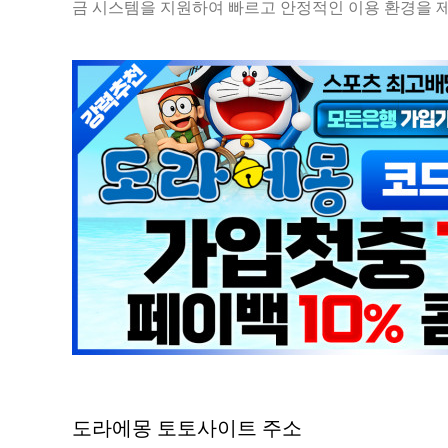
금 시스템을 지원하여 빠르고 안정적인 이용 환경을 
도라에몽 토토사이트 주소