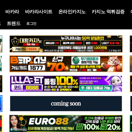
바카라
바카라사이트
온라인카지노
카지노 먹튀검증
트
트랜드
로그인