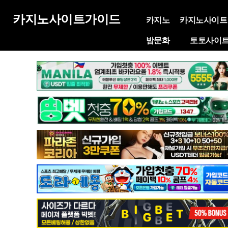
카지노사이트가이드
카지노
카지노사이트
밤문화
토토사이