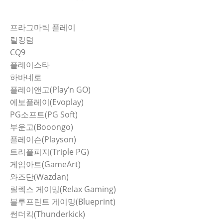
프라그마틱 플레이
릴킹덤
CQ9
플레이스타
하바네로
플레이앤고(Play’n GO)
에보플레이(Evoplay)
PG소프트(PG Soft)
부운고(Booongo)
플레이슨(Playson)
트리플피지(Triple PG)
게임아트(GameArt)
와즈단(Wazdan)
릴렉스 게이밍(Relax Gaming)
블루프린트 게이밍(Blueprint)
썬더킥(Thunderkick)