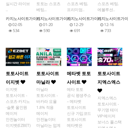
실시간 라이브
토토는 스포츠
스포츠 베팅,
스포츠 베팅,
..
베팅,..
프리미엄..
에볼루션..
카지노사이트가이드
카지노사이트가이드
카지노사이트가이드
카지노사이트가
02-05
01-20
12-29
12-16
534
590
691
733
토토사이트
토토사이트
메타벳 토토
토토사이트
이지벳
마닐라
사이트
지엑스엑스
이지벳
마닐라
메타 토토
토토사이트 -
토토사이트 -
공식 평생주소
지엑스엑스
스포츠·카지노
바카라 요율
– 메타벳
토토사이트 -
·슬롯 올인원
1.8% 적용
토토사이트
무기명 테더
메이저
메이저
신규 가입코드
VIP·메이저
안전놀이터
안전놀이터
토토사이트
보너스 풀스택
이지벳(EZBET)
마닐라는 업계
메타벳은
지엑스엑스