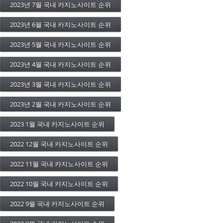
2023년 7월 국내 카지노사이트 순위
2023년 6월 국내 카지노사이트 순위
2023년 5월 국내 카지노사이트 순위
2023년 4월 국내 카지노사이트 순위
2023년 3월 국내 카지노사이트 순위
2023년 2월 국내 카지노사이트 순위
2023 1월 국내 카지노사이트 순위
2022 12월 국내 카지노사이트 순위
2022 11월 국내 카지노사이트 순위
2022 10월 국내 카지노사이트 순위
2022 9월 국내 카지노사이트 순위