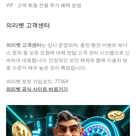
VIP · 고액 회원 전용 추가 혜택 운영
의리벳 고객센터
의리벳 고객센터
는 상시 운영되며, 충전·환전·이벤트·보너
스 문의 등 모든 요청에 대해 전담 고객 관리 시스템으로 신
속하게 대응합니다. 안정적인 보안 체계와 함께 이용자 보
호 수준이 매우 높은 것이 특징입니다.
의리벳 토토 가입코드: 77369
의리벳 공식 사이트 바로가기