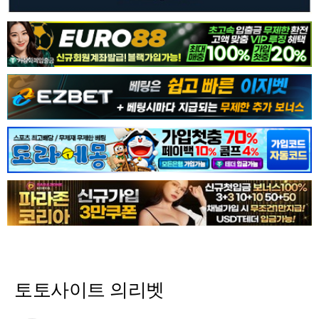
토토사이트 의리벳