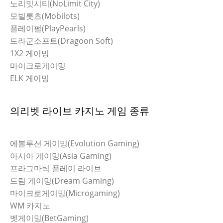
노리밋시티(NoLimit City)
모빌롯츠(Mobilots)
플레이펄(PlayPearls)
드라군소프트(Dragoon Soft)
1X2 게이밍
마이크로게이밍
ELK 게이밍
의리벳 라이브 카지노 게임 종류
에볼루션 게이밍(Evolution Gaming)
아시아 게이밍(Asia Gaming)
프라그마틱 플레이 라이브
드림 게이밍(Dream Gaming)
마이크로게이밍(Microgaming)
WM 카지노
벳게이밍(BetGaming)