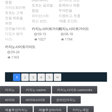
종합
토토는 글로벌
종목에서 매충
가이드토리벳
합법
무제한을
토토는 고액
라이선스와
지원하고, 첫충
전용 회원을
최신 보안..
·매충 포인트..
위한
안전놀이터로,
카지노사이트가이드
카지노사이트가이드
디도스 방어
09-15
08-18
시스..
1027
1194
카지노사이트가이드
09-24
1169
2
3
4
5
1
카지노
카지노-casino
카지노사이트-casinosite
바카라
바카라사이트
온라인카지노
에볼루션카지노
에볼루션바카라
카지노게임