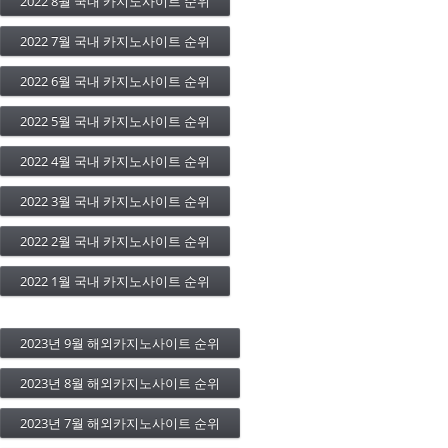
2022 8월 국내 카지노사이트 순위
2022 7월 국내 카지노사이트 순위
2022 6월 국내 카지노사이트 순위
2022 5월 국내 카지노사이트 순위
2022 4월 국내 카지노사이트 순위
2022 3월 국내 카지노사이트 순위
2022 2월 국내 카지노사이트 순위
2022 1월 국내 카지노사이트 순위
2023년 9월 해외카지노사이트 순위
2023년 8월 해외카지노사이트 순위
2023년 7월 해외카지노사이트 순위