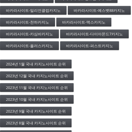
바카라사이트-밀리언클럽카지노
바카라사이트-예스벳88카지노
바카라사이트-천하카지노
바카라사이트-맥스카지노
바카라사이트-카심바카지노
바카라사이트-다이아몬드7카지노
바카라사이트-플러스카지노
바카라사이트-퍼스트카지노
2024년 1월 국내 카지노사이트 순위
2023년 12월 국내 카지노사이트 순위
2023년 11월 국내 카지노사이트 순위
2023년 10월 국내 카지노사이트 순위
2023년 9월 국내 카지노사이트 순위
2023년 8월 국내 카지노사이트 순위