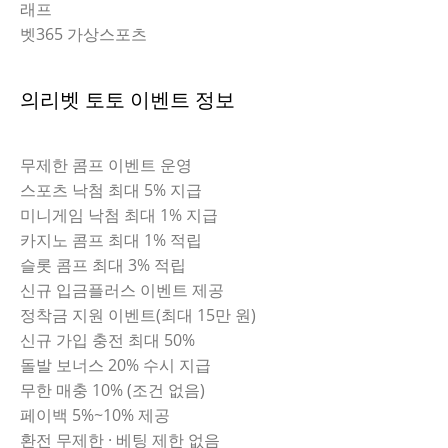
래프
벳365 가상스포츠
의리벳 토토 이벤트 정보
무제한 콤프 이벤트 운영
스포츠 낙첨 최대 5% 지급
미니게임 낙첨 최대 1% 지급
카지노 콤프 최대 1% 적립
슬롯 콤프 최대 3% 적립
신규 입금플러스 이벤트 제공
정착금 지원 이벤트(최대 15만 원)
신규 가입 충전 최대 50%
돌발 보너스 20% 수시 지급
무한 매충 10% (조건 없음)
페이백 5%~10% 제공
환전 무제한 · 베팅 제한 없음