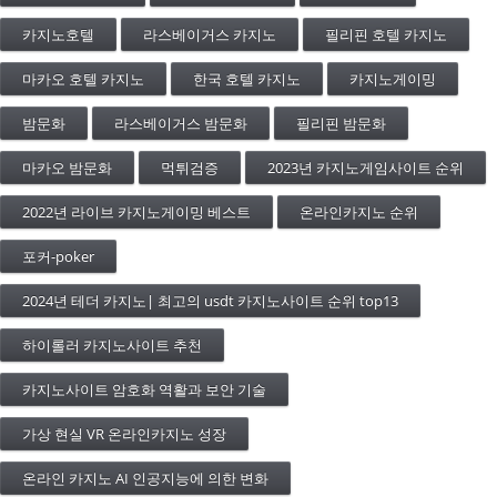
카지노호텔
라스베이거스 카지노
필리핀 호텔 카지노
마카오 호텔 카지노
한국 호텔 카지노
카지노게이밍
밤문화
라스베이거스 밤문화
필리핀 밤문화
마카오 밤문화
먹튀검증
2023년 카지노게임사이트 순위
2022년 라이브 카지노게이밍 베스트
온라인카지노 순위
포커-poker
2024년 테더 카지노| 최고의 usdt 카지노사이트 순위 top13
하이롤러 카지노사이트 추천
카지노사이트 암호화 역활과 보안 기술
가상 현실 VR 온라인카지노 성장
온라인 카지노 AI 인공지능에 의한 변화