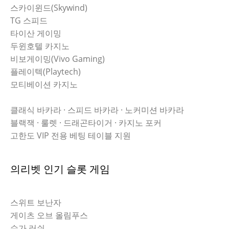
스카이윈드(Skywind)
TG 스피드
타이산 게이밍
두윈호텔 카지노
비보게이밍(Vivo Gaming)
플레이텍(Playtech)
모티베이션 카지노
클래식 바카라 · 스피드 바카라 · 노커미션 바카라
블랙잭 · 룰렛 · 드래곤타이거 · 카지노 포커
고한도 VIP 전용 베팅 테이블 지원
의리벳 인기 슬롯 게임
스위트 보난자
게이츠 오브 올림푸스
슈가 러쉬