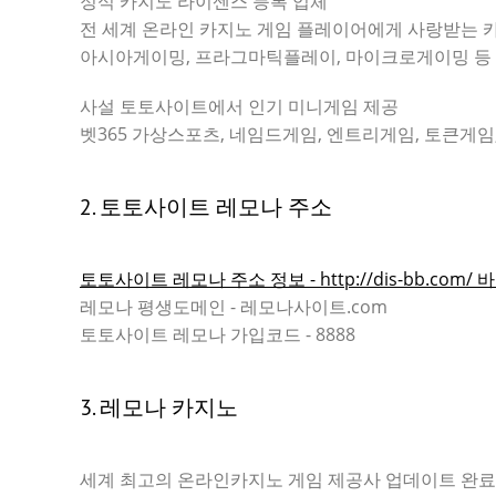
정식 카지노 라이센스 등록 업체
전 세계 온라인 카지노 게임 플레이어에게 사랑받는 
아시아게이밍, 프라그마틱플레이, 마이크로게이밍 등 
사설 토토사이트에서 인기 미니게임 제공
벳365 가상스포츠, 네임드게임, 엔트리게임, 토큰게임
2. 토토사이트 레모나 주소
토토사이트 레모나 주소 정보 - http://dis-bb.com/
레모나 평생도메인 - 레모나사이트.com
토토사이트 레모나 가입코드 - 8888
3. 레모나 카지노
세계 최고의 온라인카지노 게임 제공사 업데이트 완료