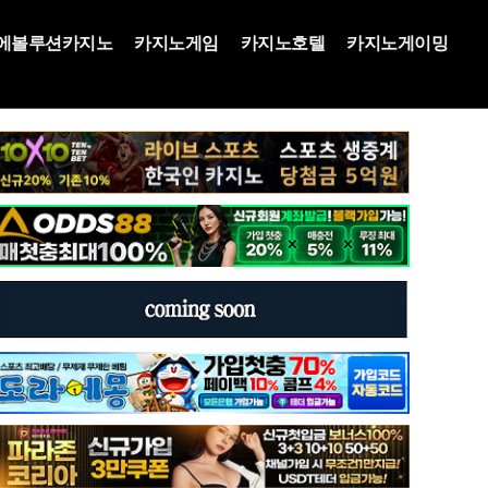
에볼루션카지노
카지노게임
카지노호텔
카지노게이밍