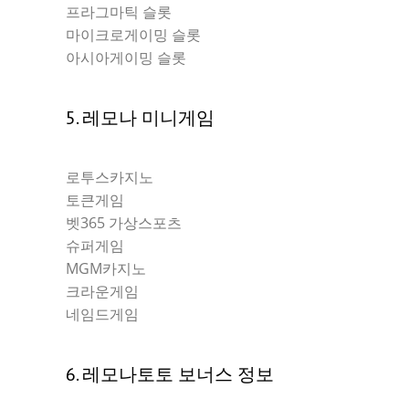
프라그마틱 슬롯
마이크로게이밍 슬롯
아시아게이밍 슬롯
5. 레모나 미니게임
로투스카지노
토큰게임
벳365 가상스포츠
슈퍼게임
MGM카지노
크라운게임
네임드게임
6. 레모나토토 보너스 정보