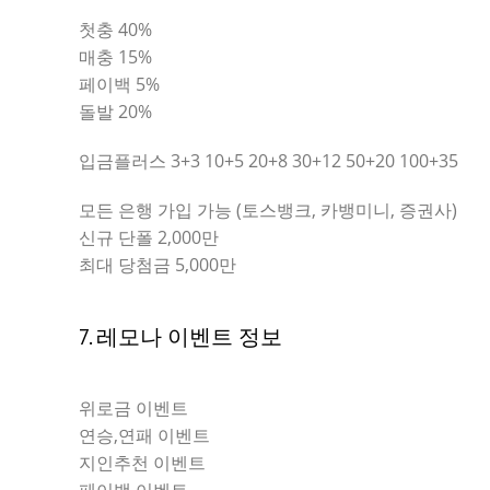
첫충 40%
매충 15%
페이백 5%
돌발 20%
입금플러스 3+3 10+5 20+8 30+12 50+20 100+35
모든 은행 가입 가능 (토스뱅크, 카뱅미니, 증권사)
신규 단폴 2,000만
최대 당첨금 5,000만
7. 레모나 이벤트 정보
위로금 이벤트
연승,연패 이벤트
지인추천 이벤트
페이백 이벤트