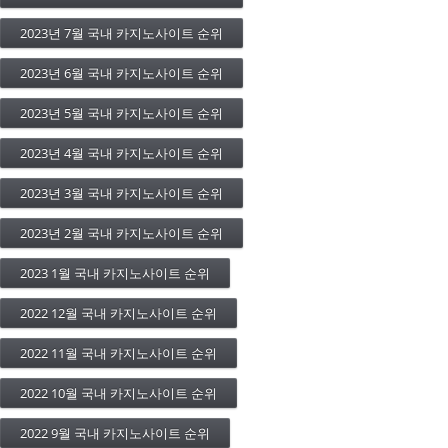
2023년 7월 국내 카지노사이트 순위
2023년 6월 국내 카지노사이트 순위
2023년 5월 국내 카지노사이트 순위
2023년 4월 국내 카지노사이트 순위
2023년 3월 국내 카지노사이트 순위
2023년 2월 국내 카지노사이트 순위
2023 1월 국내 카지노사이트 순위
2022 12월 국내 카지노사이트 순위
2022 11월 국내 카지노사이트 순위
2022 10월 국내 카지노사이트 순위
2022 9월 국내 카지노사이트 순위