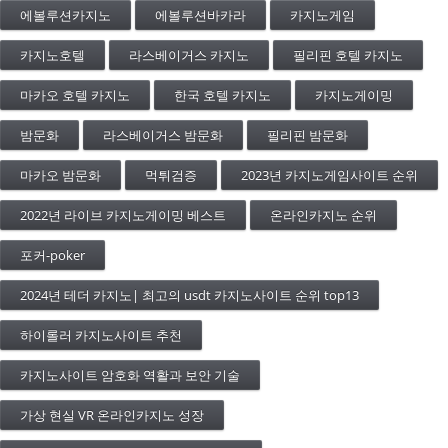
에볼루션카지노
에볼루션바카라
카지노게임
카지노호텔
라스베이거스 카지노
필리핀 호텔 카지노
마카오 호텔 카지노
한국 호텔 카지노
카지노게이밍
밤문화
라스베이거스 밤문화
필리핀 밤문화
마카오 밤문화
먹튀검증
2023년 카지노게임사이트 순위
2022년 라이브 카지노게이밍 베스트
온라인카지노 순위
포커-poker
2024년 테더 카지노| 최고의 usdt 카지노사이트 순위 top13
하이롤러 카지노사이트 추천
카지노사이트 암호화 역활과 보안 기술
가상 현실 VR 온라인카지노 성장