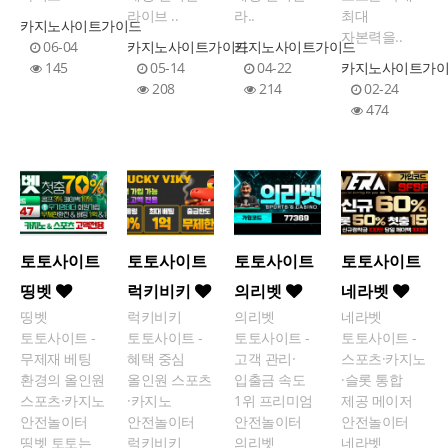
라이브 ..
라..
최대
카지노사이트가이드
자본력을..
06-04
카지노사이트가이드
카지노사이트가이드
145
05-14
04-22
카지노사이트가
208
214
02-24
474
토토사이트
토토사이트
토토사이트
토토사이트
띵벳
럭키비키
의리벳
네라벳
띵벳
럭키비키
의리벳
네라벳
토토사이트 -
토토사이트 -
토토사이트 -
토토사이트 -
무제재 베팅
혜택 중심
고객 관리·
스포츠·카지노
환경의 올인원
올인원 스포츠
입출금 속도
·슬롯 통합
스포츠·카지노
·카지노
1위 프리미엄
제공 메이저
안전놀이터
안전놀이터
안전놀이터
안전놀이터
띵벳 토토는
럭키비키
의리벳
네라벳