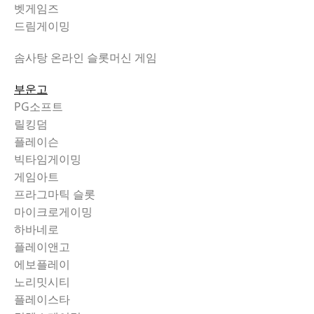
벳게임즈
드림게이밍
솜사탕 온라인 슬롯머신 게임
부운고
PG소프트
릴킹덤
플레이슨
빅타임게이밍
게임아트
프라그마틱 슬롯
마이크로게이밍
하바네로
플레이앤고
에보플레이
노리밋시티
플레이스타