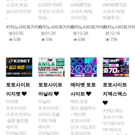
스포츠 베팅,
(LUCKY VIKY)
(UIRIBET)은
(NERABET)은
실시간 라이브
토토는 스포츠
스포츠 베팅,
스포츠 베팅,
..
베팅,..
프리미엄..
에볼루션..
카지노사이트가이드
카지노사이트가이드
카지노사이트가이드
카지노사이트가
02-05
01-20
12-29
12-16
538
596
698
739
토토사이트
토토사이트
메타벳 토토
토토사이트
이지벳
마닐라
사이트
지엑스엑스
이지벳
마닐라
메타 토토
토토사이트 -
토토사이트 -
공식 평생주소
지엑스엑스
스포츠·카지노
바카라 요율
– 메타벳
토토사이트 -
·슬롯 올인원
1.8% 적용
토토사이트
무기명 테더
메이저
메이저
신규 가입코드
VIP·메이저
안전놀이터
안전놀이터
토토사이트