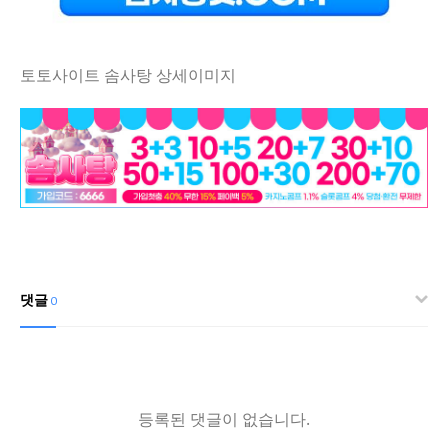
토토사이트 솜사탕 상세이미지
댓글
0
등록된 댓글이 없습니다.