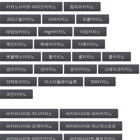
카지노사이트-파라오카지노
럼피쉬카지노
크리스탈카지노
리버카지노
프롬카지노
태양성카지노
mgm카지노
더킹카지노
벳인카지노
벳페어카지노
다루카지노
벳플렉스카지노
홈카지노
쿨카지노
쿨카지노
샌즈카지노
얀카지노
본즈카지노
스테이크카지노
언택트카지노
미스터플레이슬롯
358카지노
코인카지노
바카라사이트-지니카지노
바카라사이트-라바카지노
바카라사이트-조개카지노
바카라사이트-믹스믹스토토
바카라사이트-비타민카지노
바카라사이트-볼트카지노