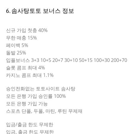
6. 솜사탕토토 보너스 정보
신규 가입 첫충 40%
무한 매충 15%
페이백 5%
돌발 25%
입플보너스 3+3 10+5 20+7 30+10 50+15 100+30 200+70
슬롯 콤프 최대 4%
카지노 콤프 최대 1.1%
승인전화없는 토토사이트 솜사탕
모든 은행 가입 승인률 100%
모든 은행 가입 가능
스포츠 단폴, 두폴, 마틴, 루틴 무제재
입금/출금 한도 무제한
입금, 출금 한도 무제한