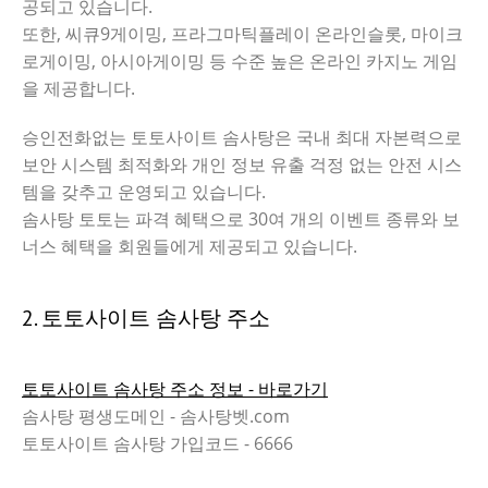
공되고 있습니다.
또한, 씨큐9게이밍, 프라그마틱플레이 온라인슬롯, 마이크
로게이밍, 아시아게이밍 등 수준 높은 온라인 카지노 게임
을 제공합니다.
승인전화없는 토토사이트 솜사탕은 국내 최대 자본력으로
보안 시스템 최적화와 개인 정보 유출 걱정 없는 안전 시스
템을 갖추고 운영되고 있습니다.
솜사탕 토토는 파격 혜택으로 30여 개의 이벤트 종류와 보
너스 혜택을 회원들에게 제공되고 있습니다.
2. 토토사이트 솜사탕 주소
토토사이트 솜사탕 주소 정보 - 바로가기
솜사탕 평생도메인 - 솜사탕벳.com
토토사이트 솜사탕 가입코드 - 6666