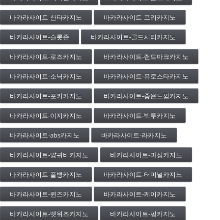
바카라사이트-산타카지노
바카라사이트-프리카지노
바카라사이트-슬롯존
바카라사이트-골드시티카지노
바카라사이트-로즈카지노
바카라사이트-랜드마크카지노
바카라사이트-소닉카지노
바카라사이트-유로스타카지노
바카라사이트-포커카지노
바카라사이트-좋은느낌카지노
바카라사이트-이지카지노
바카라사이트-빅투카지노
바카라사이트-abs카지노
바카라사이트-라카지노
바카라사이트-양귀비카지노
바카라사이트-마성카지노
바카라사이트-플뱅카지노
바카라사이트-터미널카지노
바카라사이트-퀸즈카지노
바카라사이트-케이카지노
바카라사이트-벳위즈카지노
바카라사이트-핑카지노