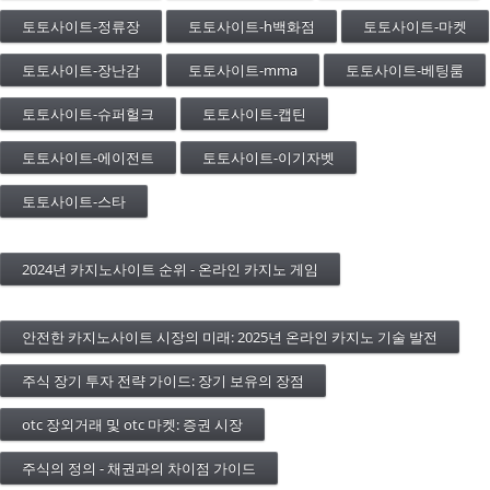
토토사이트-정류장
토토사이트-h백화점
토토사이트-마켓
토토사이트-장난감
토토사이트-mma
토토사이트-베팅룸
토토사이트-슈퍼헐크
토토사이트-캡틴
토토사이트-에이전트
토토사이트-이기자벳
토토사이트-스타
2024년 카지노사이트 순위 - 온라인 카지노 게임
안전한 카지노사이트 시장의 미래: 2025년 온라인 카지노 기술 발전
주식 장기 투자 전략 가이드: 장기 보유의 장점
otc 장외거래 및 otc 마켓: 증권 시장
주식의 정의 - 채권과의 차이점 가이드