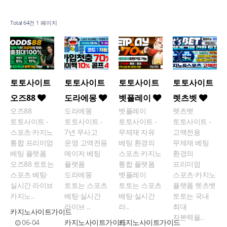
Total 64건
1 페이지
토토사이트
토토사이트
토토사이트
토토사이트
오즈88
도라에몽
벳플레이
렛츠벳
오즈88
도라에몽
벳플레이
렛츠벳
토토사이트 -
토토사이트 -
토토사이트 -
토토사이트 -
스포츠·카지노
7년 무사고
무제재 자유
고액전용
통합 프리미엄
운영 고액전용
베팅 환경의
무제재 베팅
베팅 플랫폼
메이저 베팅
스포츠·카지노
환경의
오즈88 토토는
플랫폼
통합 플랫폼
프리미엄
스포츠 베팅·
도라에몽
벳플레이
스포츠·카지노
실시간 라이브
토토는 스포츠
토토는 스포츠
플랫폼 렛츠벳
카지노..
베팅·실시간
베팅·실시간
토토는 국내
라이브 ..
라..
최대
카지노사이트가이드
자본력을..
06-04
카지노사이트가이드
카지노사이트가이드