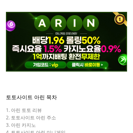
토토사이트 아린 목차
1. 아린 토토 리뷰
2. 토토사이트 아린 주소
3. 아린 카지노
4. 토토사이트 아린 미니게임