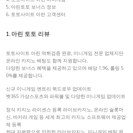
5. 아린토토 보너스 정보
6. 토토사이트 아린 고객센터
1. 아린 토토 리뷰
토토사이트 아린 먹튀검증 완료, 미니게임 전문 업체지만
온라인 카지노 베팅도 함께 지원합니다.
다양한 보너스 혜택을 제공하고 있으며 배당 1.96, 롤링 5
0%를 제공합니다.
신규 미니게임 엔트리 퀵드로우 업데이트
벳365 가상스포츠와 파워볼 및 다양한 미니게임 업데이트
정식 카지노 라이센스 등록 라이브카지노, 온라인 슬롯머
신, 바카라 게임 등 세계 최고의 카지노 소프트웨어 제공업
체 등록
최대 자본력으로 안전한 라이브카지노, 미니게임 베팅 문