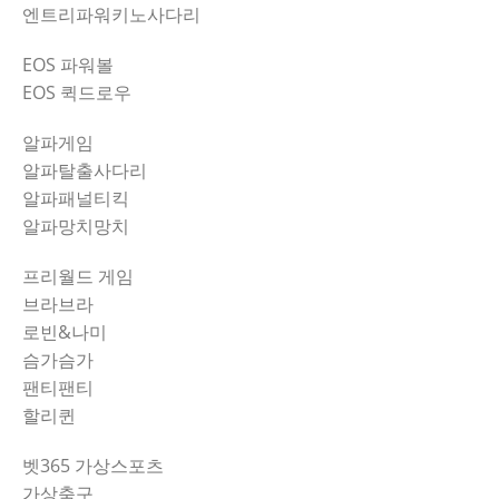
엔트리파워키노사다리
EOS 파워볼
EOS 퀵드로우
알파게임
알파탈출사다리
알파패널티킥
알파망치망치
프리월드 게임
브라브라
로빈&나미
슴가슴가
팬티팬티
할리퀸
벳365 가상스포츠
가상축구