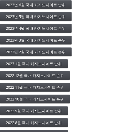
2023년 6월 국내 카지노사이트 순위
2023년 5월 국내 카지노사이트 순위
2023년 4월 국내 카지노사이트 순위
2023년 3월 국내 카지노사이트 순위
2023년 2월 국내 카지노사이트 순위
2023 1월 국내 카지노사이트 순위
2022 12월 국내 카지노사이트 순위
2022 11월 국내 카지노사이트 순위
2022 10월 국내 카지노사이트 순위
2022 9월 국내 카지노사이트 순위
2022 8월 국내 카지노사이트 순위