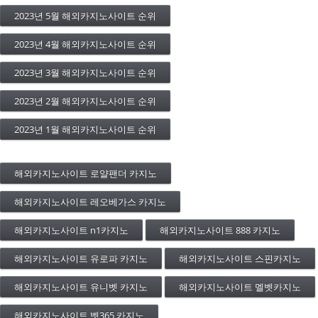
2023년 5월 해외카지노사이트 순위
2023년 4월 해외카지노사이트 순위
2023년 3월 해외카지노사이트 순위
2023년 2월 해외카지노사이트 순위
2023년 1월 해외카지노사이트 순위
해외카지노사이트 로얄팬더 카지노
해외카지노사이트 레오베가스 카지노
해외카지노사이트 n1카지노
해외카지노사이트 888 카지노
해외카지노사이트 유로파 카지노
해외카지노사이트 스핀카지노
해외카지노사이트 유니벳 카지노
해외카지노사이트 멜벳카지노
해외카지노사이트 벳365 카지노