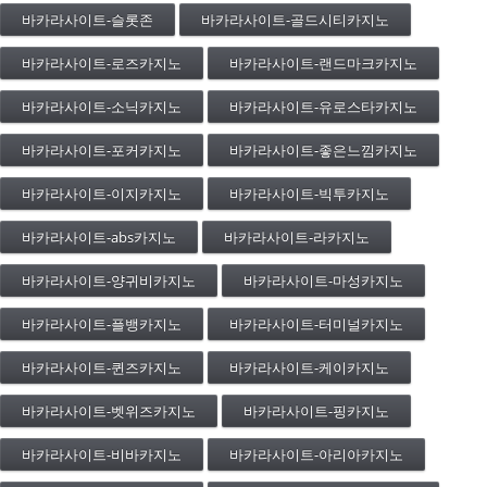
바카라사이트-슬롯존
바카라사이트-골드시티카지노
바카라사이트-로즈카지노
바카라사이트-랜드마크카지노
바카라사이트-소닉카지노
바카라사이트-유로스타카지노
바카라사이트-포커카지노
바카라사이트-좋은느낌카지노
바카라사이트-이지카지노
바카라사이트-빅투카지노
바카라사이트-abs카지노
바카라사이트-라카지노
바카라사이트-양귀비카지노
바카라사이트-마성카지노
바카라사이트-플뱅카지노
바카라사이트-터미널카지노
바카라사이트-퀸즈카지노
바카라사이트-케이카지노
바카라사이트-벳위즈카지노
바카라사이트-핑카지노
바카라사이트-비바카지노
바카라사이트-아리아카지노