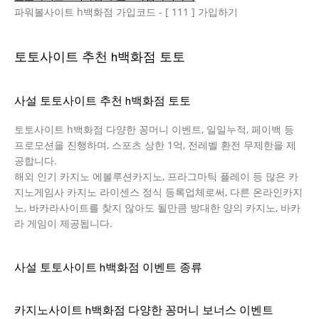
파워볼사이트 h백화점 가입코드 - [ 111 ] 가입하기
토토사이트 추천 h백화점 토토
사설 토토사이트 추천 h백화점 토토
토토사이트 h백화점 다양한 꽁머니 이벤트, 일일누적, 페이백 등
프로모션을 진행하며, 스포츠 상한 1억, 전레벨 환전 무제한을 제
공합니다.
해외 인기 카지노 에볼루션카지노, 프라그마틱 플레이 등 많은 카
지노게임사 카지노 라이센스 정식 등록업체로써, 다른 온라인카지
노, 바카라사이트를 찾지 않아도 될만큼 방대한 양의 카지노, 바카
라 게임이 제공됩니다.
사설 토토사이트 h백화점 이벤트 종류
카지노사이트 h백화점 다양한 꽁머니 보너스 이벤트