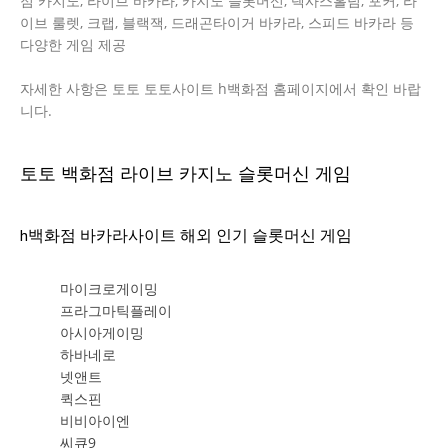
점 카지노, 라이브 바카라, 카지노 슬롯머신, 텍사스홀덤, 포커, 라
이브 룰렛, 크랩, 블랙잭, 드래곤타이거 바카라, 스피드 바카라 등
다양한 게임 제공
자세한 사항은 토토 토토사이트 h백화점 홈페이지에서 확인 바랍
니다.
토토 백화점 라이브 카지노 슬롯머신 게임
h백화점 바카라사이트 해외 인기 슬롯머신 게임
마이크로게이밍
프라그마틱플레이
아시아게이밍
하바네로
넷앤트
퀵스핀
비비아이엔
씨큐9