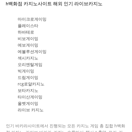
h백화점 카지노사이트 해외 인기 라이브카지노
마이크로게이밍
플레이스타
하바테로
비보게이밍
에보게이밍
에볼루션게이밍
섹시카지노
오리엔탈게임
빅게이밍
드림게이밍
rcg로얄카지노
보타카지노
타이산게이밍
올벳게이밍
라이브 카지노
인기 바카라사이트에서 진행되는 모든 카지노 게임 총 집합 h백화