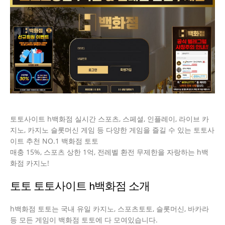
토토사이트 h백화점 실시간 스포츠, 스페셜, 인플레이, 라이브 카
지노, 카지노 슬롯머신 게임 등 다양한 게임을 즐길 수 있는 토토사
이트 추천 NO.1 백화점 토토
매충 15%, 스포츠 상한 1억, 전레벨 환전 무제한을 자랑하는 h백
화점 카지노!
토토 토토사이트 h백화점 소개
h백화점 토토는 국내 유일 카지노, 스포츠토토, 슬롯머신, 바카라
등 모든 게임이 백화점 토토에 다 모여있습니다.