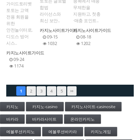
토토는 글로벌
종목에서 매충
가이드토리벳
합법
무제한을
토토는 고액
라이선스와
지원하고, 첫충
전용 회원을
최신 보안..
·매충 포인트..
위한
안전놀이터로,
카지노사이트가이드
카지노사이트가이드
디도스 방어
09-15
08-18
시스..
1032
1202
카지노사이트가이드
09-24
1174
2
3
4
5
1
카지노
카지노-casino
카지노사이트-casinosite
바카라
바카라사이트
온라인카지노
에볼루션카지노
에볼루션바카라
카지노게임