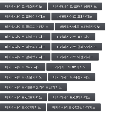
바카라사이트-백호카지노
바카라사이트-플래티넘카지노
바카라사이트-플레이카지노
바카라사이트-888카지노
바카라사이트-골드피쉬카지노
바카라사이트-스카이카지노
바카라사이트-하이브카지노
바카라사이트-붐카지노
바카라사이트-빅토리카지노
바카라사이트-클레오카지노
바카라사이트-알파벳카지노
바카라사이트-아벤카지노
바카라사이트-m7카지노
바카라사이트-fm카지노
바카라사이트-소울카지노
바카라사이트-더존카지노
바카라사이트-에볼루션라이트닝카지노
바카라사이트-골드카지노
바카라사이트-달마카지노
바카라사이트-007카지노
바카라사이트-샹그릴라카지노