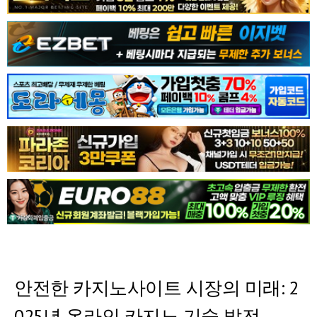
안전한 카지노사이트 시장의 미래: 2
025년 온라인 카지노 기술 발전