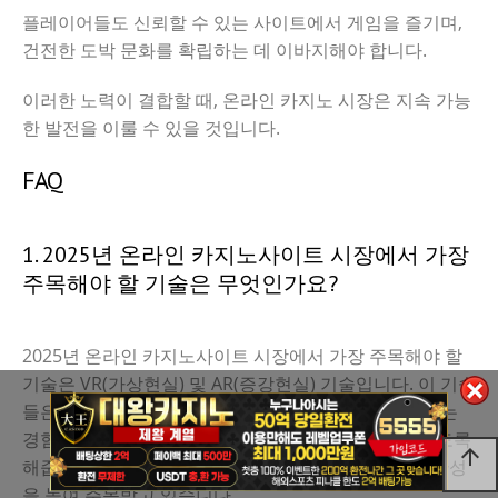
플레이어들도 신뢰할 수 있는 사이트에서 게임을 즐기며,
건전한 도박 문화를 확립하는 데 이바지해야 합니다.
이러한 노력이 결합할 때, 온라인 카지노 시장은 지속 가능
한 발전을 이룰 수 있을 것입니다.
FAQ
1. 2025년 온라인 카지노사이트 시장에서 가장
주목해야 할 기술은 무엇인가요?
2025년 온라인 카지노사이트 시장에서 가장 주목해야 할
기술은 VR(가상현실) 및 AR(증강현실) 기술입니다. 이 기술
들은 플레이어들에게 실제 카지노와 유사한 몰입감 있는
경험을 제공하며, 다양한 게임을 실감 나게 즐길 수 있도록
arrow_upward
해줍니다. 또한, 블록체인 기술은 거래의 투명성과 보안성
을 높여 주목받고 있습니다.