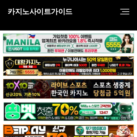
카지노사이트가이드