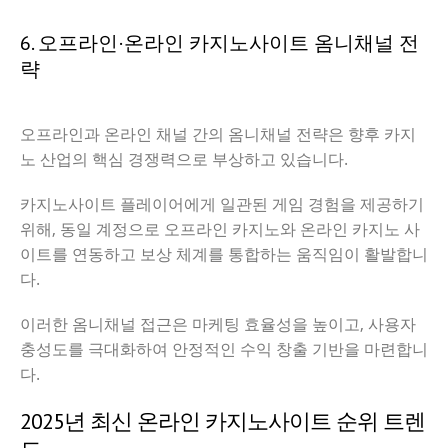
6. 오프라인·온라인 카지노사이트 옴니채널 전
략
오프라인과 온라인 채널 간의 옴니채널 전략은 향후 카지
노 산업의 핵심 경쟁력으로 부상하고 있습니다.
카지노사이트 플레이어에게 일관된 게임 경험을 제공하기
위해, 동일 계정으로 오프라인 카지노와 온라인 카지노 사
이트를 연동하고 보상 체계를 통합하는 움직임이 활발합니
다.
이러한 옴니채널 접근은 마케팅 효율성을 높이고, 사용자
충성도를 극대화하여 안정적인 수익 창출 기반을 마련합니
다.
2025년 최신 온라인 카지노사이트 순위 트렌