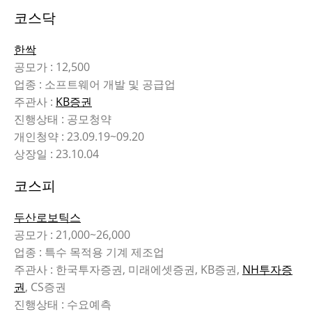
코스닥
한싹
공모가 : 12,500
업종 : 소프트웨어 개발 및 공급업
주관사 :
KB증권
진행상태 : 공모청약
개인청약 : 23.09.19~09.20
상장일 : 23.10.04
코스피
두산로보틱스
공모가 : 21,000~26,000
업종 : 특수 목적용 기계 제조업
주관사 : 한국투자증권, 미래에셋증권, KB증권,
NH투자증
권
, CS증권
진행상태 : 수요예측