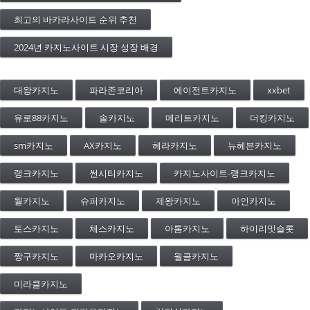
최고의 바카라사이트 순위 추천
2024년 카지노사이트 시장 성장 배경
대왕카지노
파라존코리아
에이전트카지노
xxbet
유로88카지노
솔카지노
메리트카지노
더킹카지노
sm카지노
AX카지노
헤라카지노
뉴헤븐카지노
랭크카지노
썬시티카지노
카지노사이트-랭크카지노
월카지노
슈퍼카지노
제왕카지노
아인카지노
토스카지노
체스카지노
아톰카지노
하이리밋슬롯
짱구카지노
마카오카지노
월클카지노
미라클카지노