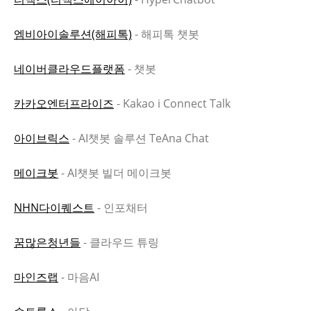
엠비아이솔루션(해피톡)
- 해피톡 챗봇
네이버클라우드플랫폼
- 챗봇
카카오엔터프라이즈
- Kakao i Connect Talk
아이브릭스
- AI챗봇 솔루션 TeAna Chat
메이크봇
- AI챗봇 빌더 메이크봇
NHN다이퀘스트
- 인포채터
꿈많은청년들
- 클라우드 튜링
마인즈랩
- 마음AI