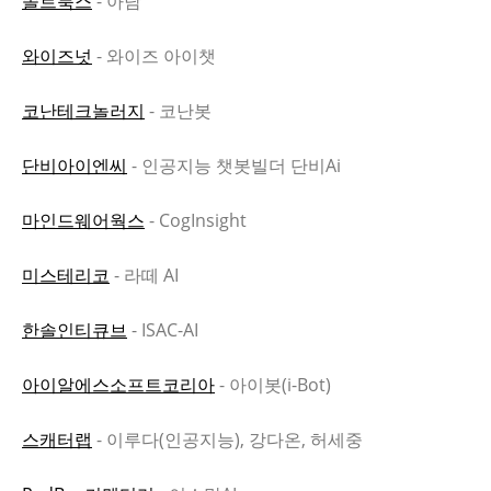
솔트룩스
- 아담
와이즈넛
- 와이즈 아이챗
코난테크놀러지
- 코난봇
단비아이엔씨
- 인공지능 챗봇빌더 단비Ai
마인드웨어웍스
- CogInsight
미스테리코
- 라떼 AI
한솔인티큐브
- ISAC-AI
아이알에스소프트코리아
- 아이봇(i-Bot)
스캐터랩
- 이루다(인공지능), 강다온, 허세중