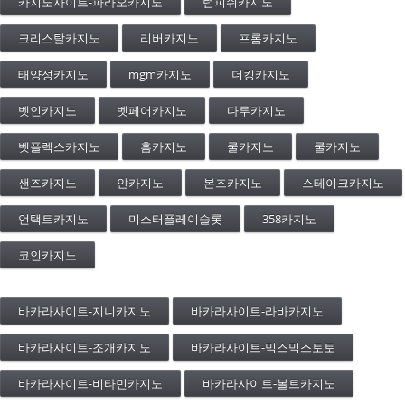
카지노사이트-파라오카지노
럼피쉬카지노
크리스탈카지노
리버카지노
프롬카지노
태양성카지노
mgm카지노
더킹카지노
벳인카지노
벳페어카지노
다루카지노
벳플렉스카지노
홈카지노
쿨카지노
쿨카지노
샌즈카지노
얀카지노
본즈카지노
스테이크카지노
언택트카지노
미스터플레이슬롯
358카지노
코인카지노
바카라사이트-지니카지노
바카라사이트-라바카지노
바카라사이트-조개카지노
바카라사이트-믹스믹스토토
바카라사이트-비타민카지노
바카라사이트-볼트카지노