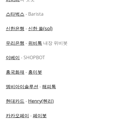
스타벅스
- Barista
신한은행
-
신한 쏠(sol)
우리은행
-
위비톡
내장 위비봇
이베이
- SHOPBOT
흥국화재
-
흥미봇
엠비아이솔루션
-
해피톡
현대카드
-
Henry(헨리)
카카오페이
-
페이봇