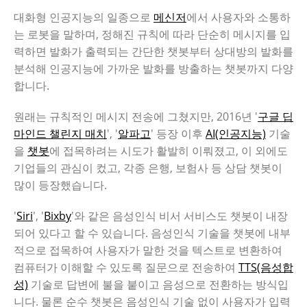
대화형 인공지능의 일종으로
메신저
에서 사용자와 소통하
는 로봇을 말하며, 정해진 규칙에 따라 단순히 메시지를 입
력하면 발화가 출력되는 간단한 챗봇부터 상대방의 발화를
분석해 인공지능에 가까운 발화를 방출하는 챗봇까지 다양
합니다.
원래는 규칙적인 메시지 전송에 그쳤지만, 2016년 '
구글 딥
마인드 챌린지 매치
', '
알파고
' 등장 이후
AI(인공지능)
기술
을
챗봇
에 접목하려는 시도가 활발히 이뤄졌고, 이 외에도
기업들의 관심이 컸고, 각종 은행, 보험사 등 상담 챗봇이
많이 등장했습니다.
'
Siri
', '
Bixby
'와 같은 음성인식 비서 서비스도 챗봇이 내장
되어 있다고 할 수 있습니다. 음성인식 기술을 챗봇에 내부
적으로 접목하여 사용자가 말한 것을 텍스트로 변환하여
컴퓨터가 이해할 수 있도록 질문으로 전송하여
TTS(음성합
성)
기술로 답변에 불을 붙이고 음성으로 전환하는 방식입
니다. 물론 순수 챗봇은 음성인식 기술 없이 사용자가 입력