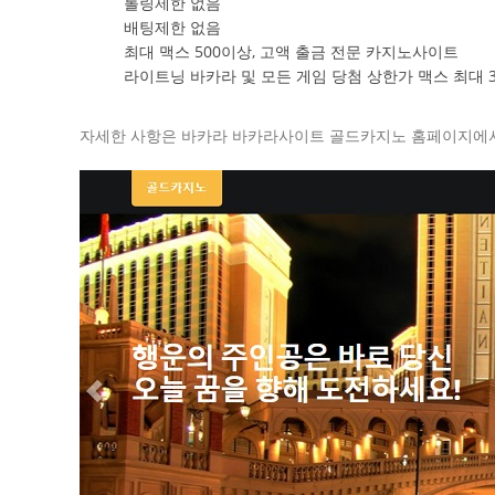
롤링제한 없음
배팅제한 없음
최대 맥스 500이상, 고액 출금 전문 카지노사이트
라이트닝 바카라 및 모든 게임 당첨 상한가 맥스 최대 3
자세한 사항은 바카라 바카라사이트 골드카지노 홈페이지에서