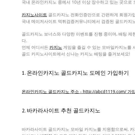
국내 온라인카지노 중에서 10년 이상 장수하고 있는 곳으로
카지노사이트
골드카지노 전화인증만으로 간편하게 회원가입이
국내 메이저사이트 먹튀검증커뮤니티에서 검증된 골드카지노는 
골드카지노 보너스와 다양한 이벤트를 진행 중이며, 배팅 제한 
다.
언제 어디서든
카지노
게임을 즐길 수 있는 모바일카지노를 사
골드 카지노사이트에서 신나는 카지노 배팅을 즐겨보세요!
1. 온라인카지노 골드카지노 도메인 가입하기
온라인카지노 골드카지노 주소 - http://abcd1119.com/
2. 바카라사이트 추천 골드카지노
바카라사이트 골드카지노 모바일 카지노를 지원함으로써, 카