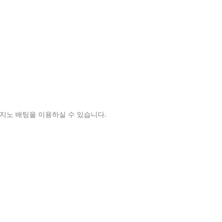
지노 배팅을 이용하실 수 있습니다.