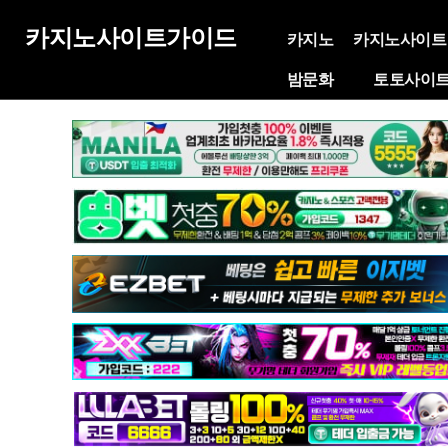
카지노사이트가이드
카지노
카지노사이트
밤문화
토토사이