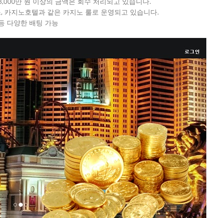
 3,000만 원 이상의 금액은 회수 처리되고 있습니다.
, 카지노호텔과 같은 카지노 룰로 운영되고 있습니다.
 등 다양한 배팅 가능