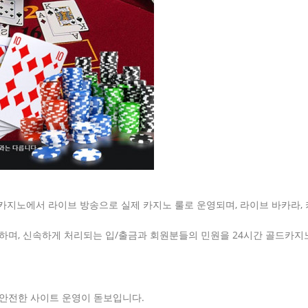
카지노에서 라이브 방송으로 실제 카지노 룰로 운영되며, 라이브 바카라, 
며, 신속하게 처리되는 입/출금과 회원분들의 민원을 24시간 골드카지
안전한 사이트 운영이 돋보입니다.