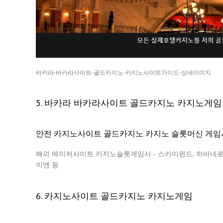
바카라-바카라사이트-골드카지노-카지노사이트가이드-상세이미지
5. 바카라 바카라사이트 골드카지노 카지노게임
안전 카지노사이트 골드카지노 카지노 슬롯머신 게임
해외 메이저사이트 카지노슬롯게임사 - 스카이윈드, 하바네로,
이앤 등
6. 카지노사이트 골드카지노 카지노게임