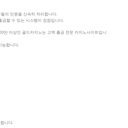
분들의 민원을 신속히 처리합니다.
출금할 수 있는 시스템이 장점입니다.
 500만 이상인 골드카지노는 고액 출금 전문 카지노사이트입니
가능합니다.
합니다.