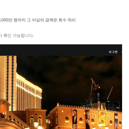
,000만 원까지 그 이상의 금액은 회수 처리
 확인 가능합니다.