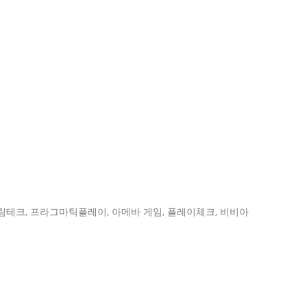
림테크, 프라그마틱플레이, 아메바 게임, 플레이체크, 비비아