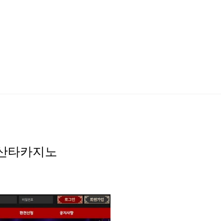
 산타카지노