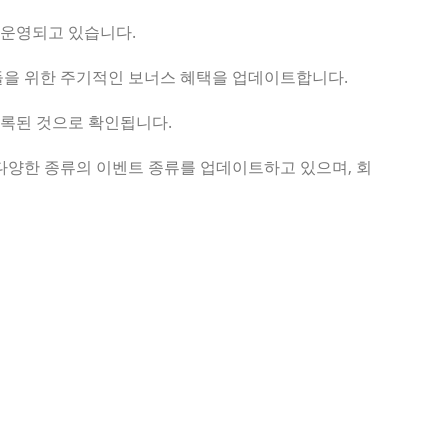
 운영되고 있습니다.
들을 위한 주기적인 보너스 혜택을 업데이트합니다.
등록된 것으로 확인됩니다.
 다양한 종류의 이벤트 종류를 업데이트하고 있으며, 회