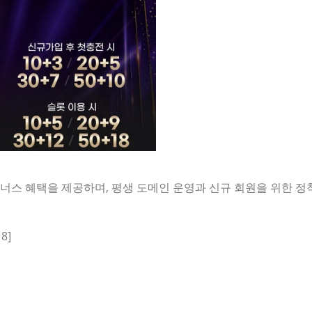
스 혜택을 제공하며, 평생 도메인 운영과 신규 회원을 위한 정착
8]