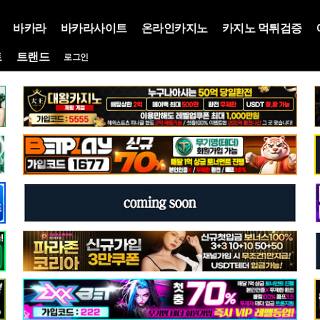
바카라
바카라사이트
온라인카지노
카지노 먹튀검증
트
트랜드
로그인