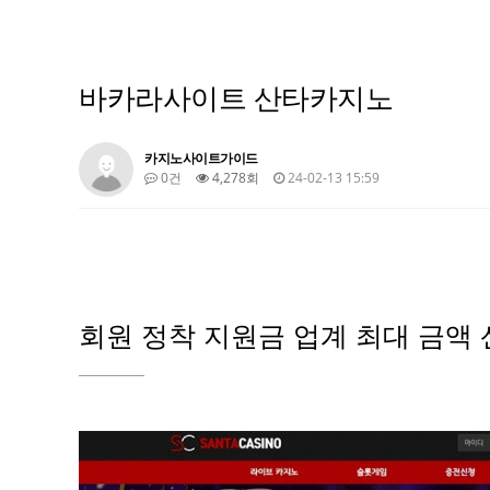
바카라사이트 산타카지노
카지노사이트가이드
0건
4,278회
24-02-13 15:59
회원 정착 지원금 업계 최대 금액