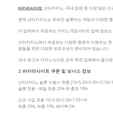
바카라사이트
산타카지노, 국내 업체 중 가장 많은 신
현재 산타카지노는 온라인 슬롯머신 게임과 다양한 
이 업체에서 제공되는 카지노게임사이트 업체 정보는 
산타카지노에서 제공되는 다양한 종류의 이벤트는 첫 충
원들을 위한 다양한 프로모션이 준비되어 있습니다.
국내 최고의 카지노사이트 순위 추천 업체에서 즐거운
2. 바카라사이트 쿠폰 및 보너스 정보
산타카지노 슬롯 이용시 첫충 [10+5 20+9 30+12 50+1
슬롯 전용 - 매일 첫충 20% 재 충전 10%
신규 가입 첫충 10+3 20+5 30+7 50+18
매충 20%, 재충 10%, 페이백 5%