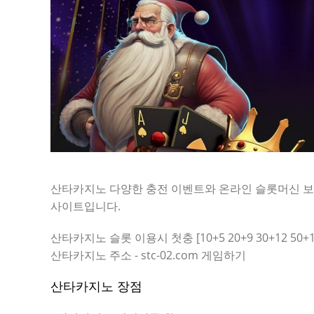
산타카지노 다양한 충전 이벤트와 온라인 슬롯머신 보너
사이트입니다.
산타카지노 슬롯 이용시 첫충 [10+5 20+9 30+12 50+1
산타카지노 주소 - stc-02.com 게임하기
산타카지노 장점