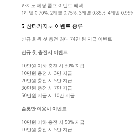
카지노 베팅 콤프 이벤트 혜택
1레벨 0.70%, 2레벨 0.75%, 3레벨 0.85%, 4레벨 0.95%
3. 산타카지노 이벤트 종류
신규 회원 첫 충전 최대 74만 원 지급 이벤트
신규 첫 충전시 이벤트
10만원 이하 충전 시 30% 지급
10만원 충전 시 3만 지급
20만원 충전 시 5만 지급
30만원 충전 시 7만 지급
50만원 지급 시 10만 지급
슬롯만 이용시 이벤트
10만원 이하 충전 시 50% 지급
10만원 충전 시 5만 지급