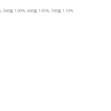
, 5레벨 1.00%, 6레벨 1.05%, 7레벨 1.10%