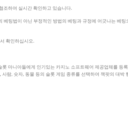
협조하여 실시간 확인하고 있습니다.
 방법의 베팅법이 아닌 부정적인 방법의 베팅과 규정에 어긋나는 베
서 확인하십시오.
 슬롯 마니아들에게 인기있는 카지노 소프트웨어 제공업체를 등
전, 사람, 숫자, 동물 등의 슬롯 게임 종류를 선택하여 잭팟의 대박