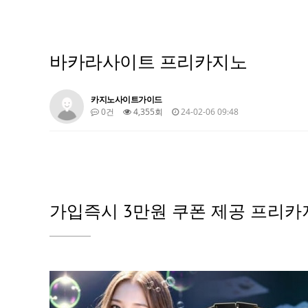
바카라사이트 프리카지노
카지노사이트가이드
0건
4,355회
24-02-06 09:48
가입즉시 3만원 쿠폰 제공 프리카