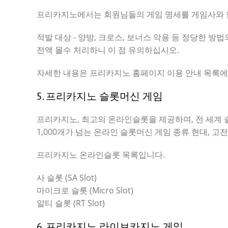
프리카지노에서는 회원님들의 게임 명세를 게임사와 
적발 대상 - 양방, 크로스, 보너스 악용 등 정당한
전액 몰수 처리하니 이 점 유의하십시오.
자세한 내용은 프리카지노 홈페이지 이용 안내 목록에
5. 프리카지노 슬롯머신 게임
프리카지노, 최고의 온라인슬롯을 제공하며, 전 세계
1,000개가 넘는 온라인 슬롯머신 게임 종류 현대, 고
프리카지노 온라인슬롯 목록입니다.
사 슬롯 (SA Slot)
마이크로 슬롯 (Micro Slot)
알티 슬롯 (RT Slot)
6. 프리카지노 라이브카지노 게임