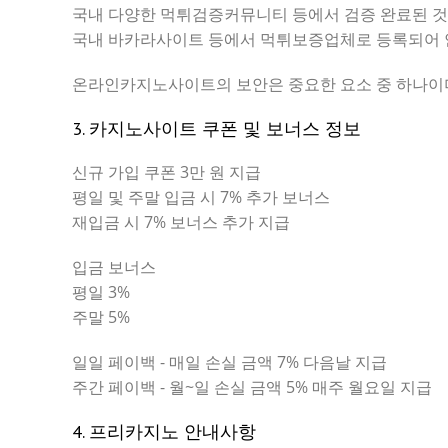
국내 다양한 먹튀검증커뮤니티 등에서 검증 완료된 것으
국내 바카라사이트 등에서 먹튀보증업체로 등록되어 
온라인카지노사이트의 보안은 중요한 요소 중 하나이며
3. 카지노사이트 쿠폰 및 보너스 정보
신규 가입 쿠폰 3만 원 지급
평일 및 주말 입금 시 7% 추가 보너스
재입금 시 7% 보너스 추가 지급
입금 보너스
평일 3%
주말 5%
일일 페이백 - 매일 손실 금액 7% 다음날 지급
주간 페이백 - 월~일 손실 금액 5% 매주 월요일 지급
4. 프리카지노 안내사항