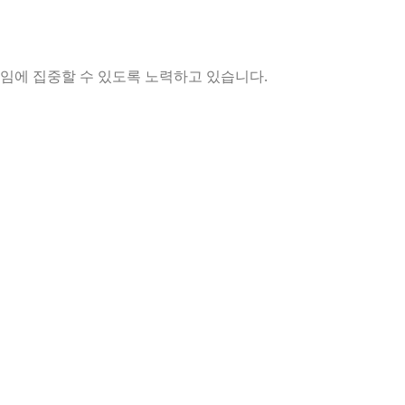
임에 집중할 수 있도록 노력하고 있습니다.