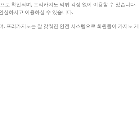
로 확인되며, 프리카지노 먹튀 걱정 없이 이용할 수 있습니다.
안심하시고 이용하실 수 있습니다.
, 프리카지노는 잘 갖춰진 안전 시스템으로 회원들이 카지노 게