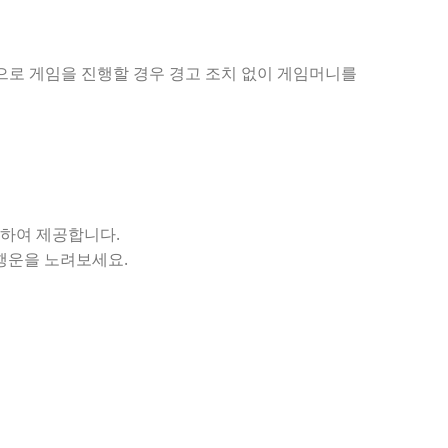
팅으로 게임을 진행할 경우 경고 조치 없이 게임머니를
록하여 제공합니다.
 행운을 노려보세요.