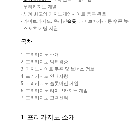
- 우리카지노 계열
- 세계 최고의 카지노게임사이트 등록 완료
- 라이브카지노, 온라인
슬롯
, 라이브바카라 등 수준 높
- 스포츠 베팅 지원
목차
1. 프리카지노 소개
2. 프리카지노 먹튀검증
3. 카지노사이트 쿠폰 및 보너스 정보
4. 프리카지노 안내사항
5. 프리카지노 슬롯머신 게임
6. 프리카지노 라이브카지노 게임
7. 프리카지노 고객센터
1. 프리카지노 소개