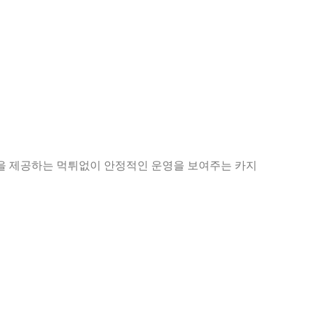
택을 제공하는 먹튀없이 안정적인 운영을 보여주는 카지