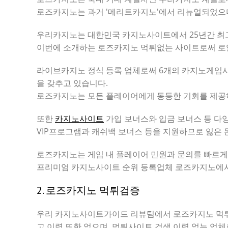
로즈카지노는 과거 '메리트카지노'에서 리뉴얼되었으며
우리카지노는 대한민국 카지노사이트에서 25년간 최고
이번에 소개하는 로즈카지노 먹튀없는 사이트로써 로얄 
라이브카지노 정식 등록 업체로써 6개의 카지노게임사
을 갖추고 있습니다.
로즈카지노는 모든 플레이어에게 동등한 기회를 제공하
또한
카지노사이트
가입 보너스와 입금 보너스 등 다
VIP프로그램과 캐쉬백 보너스 등을 지원하므로 잃은 
로즈카지노는 게임 내 플레이어 민원과 문의를 빠르게 해
프리미엄 카지노사이트 순위 등록업체 로즈카지노에서
2. 로즈카지노 먹튀검증
우리 카지노사이트가이드 리뷰팀에서 로즈카지노 먹튀검
고 이력 또한 없으며, 먹튀사이트 검색 이력 없는 업