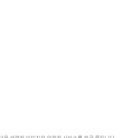
 더욱 세련된 이미지와 안정된 서비스를 제공 중입니다.