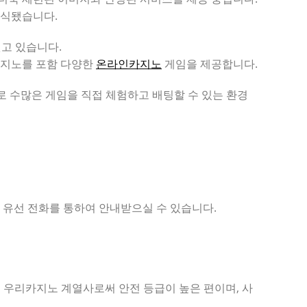
인식됐습니다.
고 있습니다.
 카지노를 포함 다양한
온라인카지노
게임을 제공합니다.
 수많은 게임을 직접 체험하고 배팅할 수 있는 환경
과 유선 전화를 통하여 안내받으실 수 있습니다.
우리카지노 계열사로써 안전 등급이 높은 편이며, 사