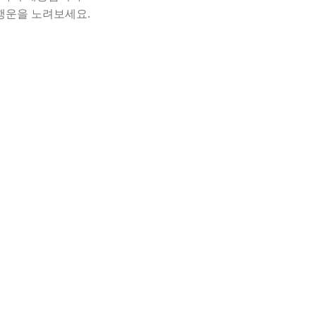
 행운을 노려보세요.