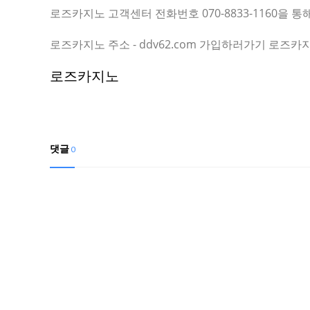
로즈카지노 고객센터 전화번호 070-8833-1160을
로즈카지노 주소 - ddv62.com 가입하러가기 로즈카지노 회사 
로즈카지노
댓글
0