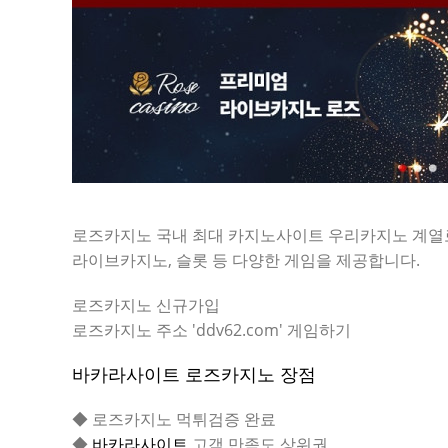
로즈카지노 국내 최대 카지노사이트 우리카지노 계열로써
라이브카지노, 슬롯 등 다양한 게임을 제공합니다.
로즈카지노 신규가입
로즈카지노 주소 'ddv62.com' 게임하기
바카라사이트 로즈카지노 장점
◆ 로즈카지노 먹튀검증 완료
◆
바카라사이트
고객 만족도 상위권