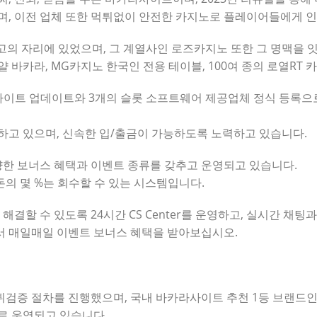
, 이전 업체 또한 먹튀없이 안전한 카지노로 플레이어들에게 
의 자리에 있었으며, 그 계열사인 로즈카지노 또한 그 명맥을 잇
바카라, MG카지노 한국인 전용 테이블, 100여 종의 로열RT
이트 업데이트와 3개의 슬롯 소프트웨어 제공업체 정식 등록으로
고 있으며, 신속한 입/출금이 가능하도록 노력하고 있습니다.
양한 보너스 혜택과 이벤트 종류를 갖추고 운영되고 있습니다.
돈의 몇 %는 회수할 수 있는 시스템입니다.
결할 수 있도록 24시간 CS Center를 운영하고, 실시간 채팅
 매일매일 이벤트 보너스 혜택을 받아보십시오.
증 절차를 진행했으며, 국내 바카라사이트 추천 1등 브랜드인 
체로 운영되고 있습니다.