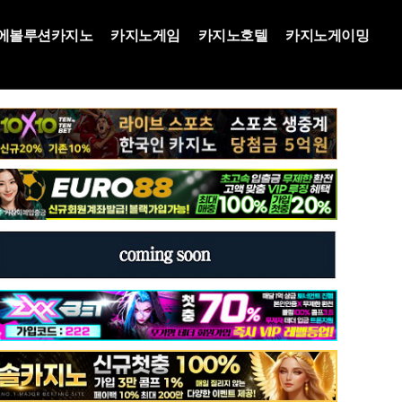
에볼루션카지노
카지노게임
카지노호텔
카지노게이밍