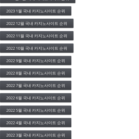
2023 1월 국내 카지노사이트 순위
2022 12월 국내 카지노사이트 순위
2022 11월 국내 카지노사이트 순위
2022 10월 국내 카지노사이트 순위
2022 9월 국내 카지노사이트 순위
2022 8월 국내 카지노사이트 순위
2022 7월 국내 카지노사이트 순위
2022 6월 국내 카지노사이트 순위
2022 5월 국내 카지노사이트 순위
2022 4월 국내 카지노사이트 순위
2022 3월 국내 카지노사이트 순위