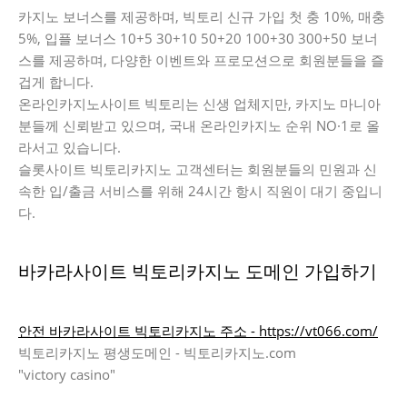
카지노 보너스를 제공하며, 빅토리 신규 가입 첫 충 10%, 매충
5%, 입플 보너스 10+5 30+10 50+20 100+30 300+50 보너
스를 제공하며, 다양한 이벤트와 프로모션으로 회원분들을 즐
겁게 합니다.
온라인카지노사이트 빅토리는 신생 업체지만, 카지노 마니아
분들께 신뢰받고 있으며, 국내 온라인카지노 순위 NO·1로 올
라서고 있습니다.
슬롯사이트 빅토리카지노 고객센터는 회원분들의 민원과 신
속한 입/출금 서비스를 위해 24시간 항시 직원이 대기 중입니
다.
바카라사이트 빅토리카지노 도메인 가입하기
안전 바카라사이트 빅토리카지노 주소 - https://vt066.com/
빅토리카지노 평생도메인 - 빅토리카지노.com
"victory casino"