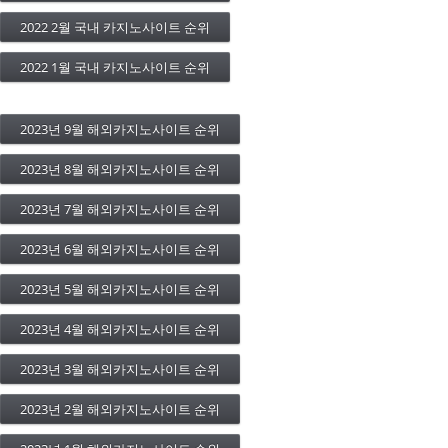
2022 2월 국내 카지노사이트 순위
2022 1월 국내 카지노사이트 순위
2023년 9월 해외카지노사이트 순위
2023년 8월 해외카지노사이트 순위
2023년 7월 해외카지노사이트 순위
2023년 6월 해외카지노사이트 순위
2023년 5월 해외카지노사이트 순위
2023년 4월 해외카지노사이트 순위
2023년 3월 해외카지노사이트 순위
2023년 2월 해외카지노사이트 순위