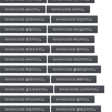
바카라사이트-abs카지노
바카라사이트-라카지노
바카라사이트-양귀비카지노
바카라사이트-마성카지노
바카라사이트-플뱅카지노
바카라사이트-터미널카지노
바카라사이트-퀸즈카지노
바카라사이트-케이카지노
바카라사이트-벳위즈카지노
바카라사이트-핑카지노
바카라사이트-비바카지노
바카라사이트-아리아카지노
바카라사이트-백호카지노
바카라사이트-플래티넘카지노
바카라사이트-플레이카지노
바카라사이트-888카지노
바카라사이트-골드피쉬카지노
바카라사이트-스카이카지노
바카라사이트-하이브카지노
바카라사이트-붐카지노
바카라사이트-빅토리카지노
바카라사이트-클레오카지노