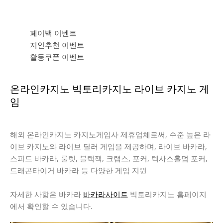
페이백 이벤트
지인추천 이벤트
활동쿠폰 이벤트
온라인카지노 빅토리카지노 라이브 카지노 게
임
해외 온라인카지노 카지노게임사 제휴업체로써, 수준 높은 라
이브 카지노와 라이브 딜러 게임을 제공하며, 라이브 바카라,
스피드 바카라, 룰렛, 블랙잭, 크랩스, 포커, 텍사스홀덤 포커,
드래곤타이거 바카라 등 다양한 게임 지원
자세한 사항은 바카라
바카라사이트
빅토리카지노 홈페이지
에서 확인할 수 있습니다.