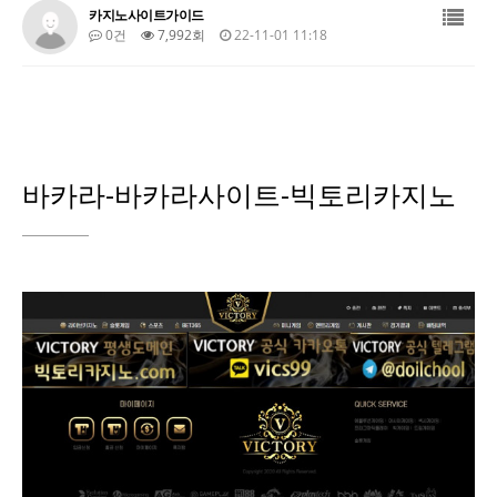
카지노사이트가이드
0건
7,992회
22-11-01 11:18
바카라-바카라사이트-빅토리카지노