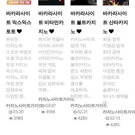
바카라사이
바카라사이
바카라사이
바카라사이
트 믹스믹스
트 비타민카
트 볼트카지
트 산타카지
토토
지노
노
노
온라인
메이저 계열사
카지노사이트
회원 정착
카지노와
바카라 사이트
업계 1위
지원금 업계
스포츠 베팅의
비타민카지노
무제한 콤프
최대 금액
조합 믹스믹스
비타민카지노,
볼트카지노
산타카지노
토토 카지노
모든 게임
볼트카지노
산타카지노
믹스믹스
제재 없이
한도 제한이
다양한 충전
카지노, 토토
이용할 수
없는 무제한
이벤트와
게임 전문
있는 업체로써,
콤프를
온라인
업체로써
먹튀 ..
제공하며,
슬롯머신
다양한 종..
탄탄한 자..
보너스 혜택을
카지노사이트가이드
제..
카지노사이트가이드
03-07
카지노사이트가이드
03-20
3938
02-21
카지노사이트가
3980
4285
02-13
4285