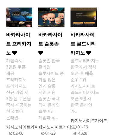
바카라사이
바카라사이
바카라사이
트 프리카지
트 슬롯존
트 골드시티
노
카지노
가입즉시
슬롯존 한국
골드시티카지노
3만원 쿠폰
온라인
한국에서 정식
제공
슬롯사이트 중
오픈 후 매출
프리카지노
가장 많은
순위 1위
프리카지노
인기 슬롯
카지노사이트
신규 가입 시
게임 지원
골드시티카지노
3만 원 쿠폰을
슬롯존 국내
오픈 9년 차
즉시 제공하는
최대 온라인
한국 온라인
한국 최대
슬롯머신
카..
온라인..
게임과 최..
카지노사이트가이드
카지노사이트가이드
카지노사이트가이드
01-16
02-06
01-29
4328