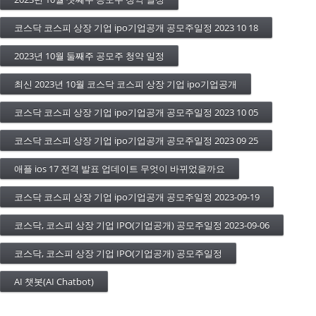
코스닥 코스피 상장 기업 ipo기업공개 공모주일정 2023 10 18
2023년 10월 둘째주 공모주 청약 일정
최신 2023년 10월 코스닥 코스피 상장 기업 ipo기업공개
코스닥 코스피 상장 기업 ipo기업공개 공모주일정 2023 10 05
코스닥 코스피 상장 기업 ipo기업공개 공모주일정 2023 09 25
애플 ios 17 전격 발표 업데이트 무엇이 바뀌었을까요
코스닥 코스피 상장 기업 ipo기업공개 공모주일정 2023-09-19
코스닥, 코스피 상장 기업 IPO(기업공개) 공모주일정 2023-09-06
코스닥, 코스피 상장 기업 IPO(기업공개) 공모주일정
AI 챗봇(AI Chatbot)