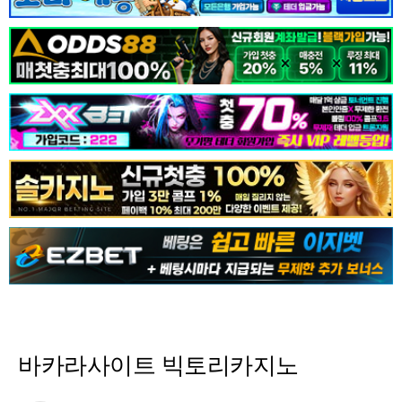
바카라사이트 빅토리카지노