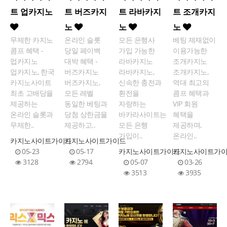
트 업카지노
트 버즈카지
트 라바카지
트 조개카지
노
노
노
무제한 카지노
온라인 슬롯
모든 은행사
베팅 제재없이
콤프 혜택 -
당일 페이백
가입 가능한
이용가능한
업카지노
대박 혜택 -
라바카지노
조개카지노
업카지노, 한국
버즈카지노
라바카지노,
조개카지노,
카지노사이트
버즈카지노,
신속한 충전과
역대 최고의
최초 고배당을
모든 레벨
환전을
콤프 혜택과
제공하는
동일한 베팅과
자랑하는
VIP 회원
온라인 슬롯과
당첨 상한금을
바카라사이트는
혜택을
무제한..
제공하고..
모든 은행
제공하며,
가입이..
온라인..
카지노사이트가이드
카지노사이트가이드
05-23
05-17
카지노사이트가이드
카지노사이트가
3128
2794
05-07
03-26
3513
3935