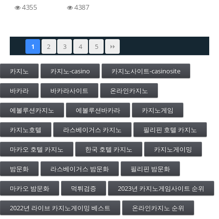
4355
4387
2
3
4
5
1
카지노
카지노-casino
카지노사이트-casinosite
바카라
바카라사이트
온라인카지노
에볼루션카지노
에볼루션바카라
카지노게임
카지노호텔
라스베이거스 카지노
필리핀 호텔 카지노
마카오 호텔 카지노
한국 호텔 카지노
카지노게이밍
밤문화
라스베이거스 밤문화
필리핀 밤문화
마카오 밤문화
먹튀검증
2023년 카지노게임사이트 순위
2022년 라이브 카지노게이밍 베스트
온라인카지노 순위