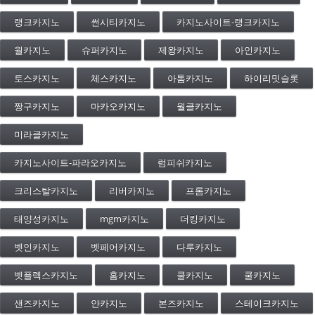
랭크카지노
썬시티카지노
카지노사이트-랭크카지노
월카지노
슈퍼카지노
제왕카지노
아인카지노
토스카지노
체스카지노
아톰카지노
하이리밋슬롯
짱구카지노
마카오카지노
월클카지노
미라클카지노
카지노사이트-파라오카지노
럼피쉬카지노
크리스탈카지노
리버카지노
프롬카지노
태양성카지노
mgm카지노
더킹카지노
벳인카지노
벳페어카지노
다루카지노
벳플렉스카지노
홈카지노
쿨카지노
쿨카지노
샌즈카지노
얀카지노
본즈카지노
스테이크카지노