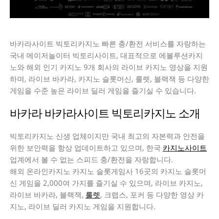
바카라사이트 빅토리카지노 빠른 충/환전 서비스를 자랑하는
국내 메이저놀이터 빅토리사이트, 대표적으로 에볼루션카지
노와 해외 인기 카지노 9개 회사의 라이브 카지노 영상을 지원
하며, 라이브 바카라, 카지노 슬롯머신, 룰렛, 블랙잭 등 다양한
게임을 수준 높은 라이브 딜러 게임을 즐기실 수 있습니다.
바카라 바카라사이트 빅토리카지노 소개
빅토리카지노 신생 업체이지만 국내 최고의 자본력과 안전을
위한 보안력을 항상 업데이트하고 있으며, 한국
카지노사이트
업계에서 볼 수 없는 스피드 충/환전을 자랑합니다.
해외 온라인카지노 카지노 슬롯게임사 16곳의 카지노 슬롯머
신 게임을 2,000여 가지를 즐기실 수 있으며, 라이브 카지노,
라이브 바카라, 블랙잭,
룰렛
, 크랩스, 포커 등 다양한 영상 카
지노, 라이브 딜러 카지노 게임을 지원합니다.