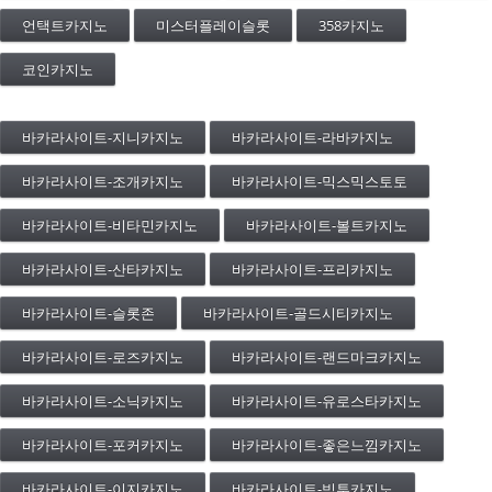
언택트카지노
미스터플레이슬롯
358카지노
코인카지노
바카라사이트-지니카지노
바카라사이트-라바카지노
바카라사이트-조개카지노
바카라사이트-믹스믹스토토
바카라사이트-비타민카지노
바카라사이트-볼트카지노
바카라사이트-산타카지노
바카라사이트-프리카지노
바카라사이트-슬롯존
바카라사이트-골드시티카지노
바카라사이트-로즈카지노
바카라사이트-랜드마크카지노
바카라사이트-소닉카지노
바카라사이트-유로스타카지노
바카라사이트-포커카지노
바카라사이트-좋은느낌카지노
바카라사이트-이지카지노
바카라사이트-빅투카지노