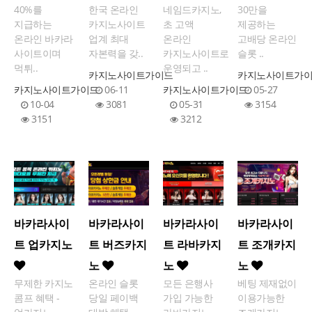
40%를
한국 온라인
네임드카지노,
30만을
지급하는
카지노사이트
초 고액
제공하는
온라인 바카라
업계 최대
온라인
고배당 온라인
사이트이며
자본력을 갖..
카지노사이트로
슬롯 ..
먹튀..
운영되고 ..
카지노사이트가이드
카지노사이트가
카지노사이트가이드
06-11
카지노사이트가이드
05-27
10-04
3081
05-31
3154
3151
3212
바카라사이
바카라사이
바카라사이
바카라사이
트 업카지노
트 버즈카지
트 라바카지
트 조개카지
노
노
노
무제한 카지노
온라인 슬롯
모든 은행사
베팅 제재없이
콤프 혜택 -
당일 페이백
가입 가능한
이용가능한