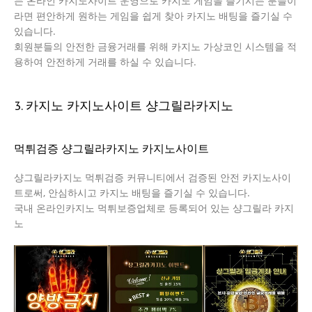
는 온라인 카지노사이트 운영으로 카지노 게임을 즐기시는 분들이
라면 편안하게 원하는 게임을 쉽게 찾아 카지노 배팅을 즐기실 수
있습니다.
회원분들의 안전한 금융거래를 위해 카지노 가상코인 시스템을 적
용하여 안전하게 거래를 하실 수 있습니다.
3. 카지노 카지노사이트 샹그릴라카지노
먹튀검증 샹그릴라카지노 카지노사이트
샹그릴라카지노 먹튀검증 커뮤니티에서 검증된 안전 카지노사이
트로써, 안심하시고 카지노 배팅을 즐기실 수 있습니다.
국내 온라인카지노 먹튀보증업체로 등록되어 있는 샹그릴라 카지
노