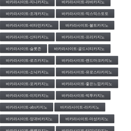
바카라사이트-지니카지노
바카라사이트-라바카지노
바카라사이트-조개카지노
바카라사이트-믹스믹스토토
바카라사이트-비타민카지노
바카라사이트-볼트카지노
바카라사이트-산타카지노
바카라사이트-프리카지노
바카라사이트-슬롯존
바카라사이트-골드시티카지노
바카라사이트-로즈카지노
바카라사이트-랜드마크카지노
바카라사이트-소닉카지노
바카라사이트-유로스타카지노
바카라사이트-포커카지노
바카라사이트-좋은느낌카지노
바카라사이트-이지카지노
바카라사이트-빅투카지노
바카라사이트-abs카지노
바카라사이트-라카지노
바카라사이트-양귀비카지노
바카라사이트-마성카지노
바카라사이트-플뱅카지노
바카라사이트-터미널카지노