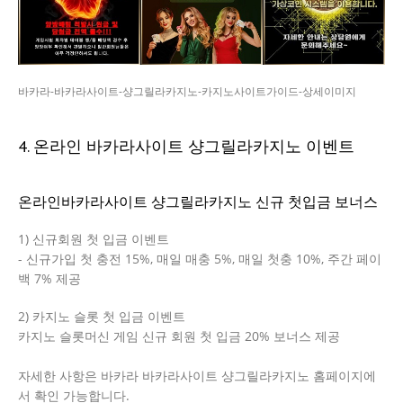
바카라-바카라사이트-샹그릴라카지노-카지노사이트가이드-상세이미지
4. 온라인 바카라사이트 샹그릴라카지노 이벤트
온라인바카라사이트 샹그릴라카지노 신규 첫입금 보너스
1) 신규회원 첫 입금 이벤트
- 신규가입 첫 충전 15%, 매일 매충 5%, 매일 첫충 10%, 주간 페이
백 7% 제공
2) 카지노 슬롯 첫 입금 이벤트
카지노 슬롯머신 게임 신규 회원 첫 입금 20% 보너스 제공
자세한 사항은 바카라 바카라사이트 샹그릴라카지노 홈페이지에
서 확인 가능합니다.