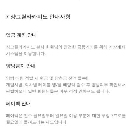
7. 샹그릴라카지노 안내사항
입금 계좌 안내
샹그릴라카지노 본사 회원님의 안전한 금융거래를 위해 가상계좌
시스템을 이용합니다.
양방금지 안내
양방 배팅 적발 시 원금 및 당첨금 전액 몰수!!
게임사별, 회차별 테이블 뱅/플 배팅액 검수 후 양방여부 확인해서
판별하오니 일반 회원님들은 아무 걱정 안하셔도 됩니다.
페이백 안내
페이백은 전주 월요일부터 일요일 이용 부분에 대한 루징 7프로를
월요일에 돌려드리는 제도입니다.