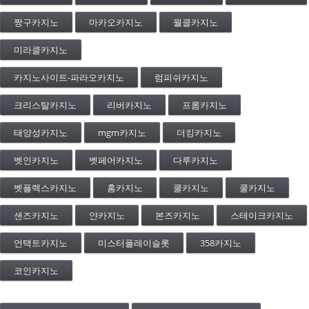
짱구카지노
마카오카지노
월클카지노
미라클카지노
카지노사이트-파라오카지노
럼피쉬카지노
크리스탈카지노
리버카지노
프롬카지노
태양성카지노
mgm카지노
더킹카지노
벳인카지노
벳페어카지노
다루카지노
벳플렉스카지노
홈카지노
쿨카지노
쿨카지노
샌즈카지노
얀카지노
본즈카지노
스테이크카지노
언택트카지노
미스터플레이슬롯
358카지노
코인카지노