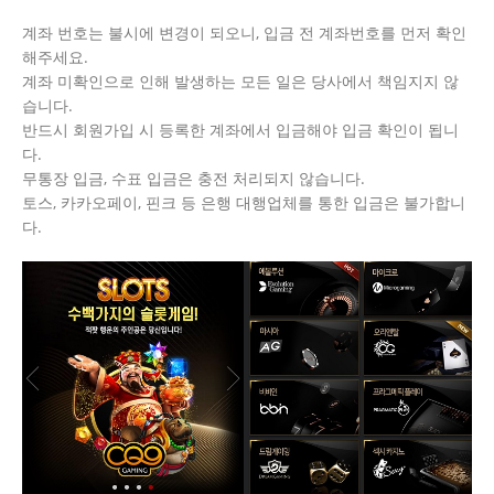
계좌 번호는 불시에 변경이 되오니, 입금 전 계좌번호를 먼저 확인
해주세요.
계좌 미확인으로 인해 발생하는 모든 일은 당사에서 책임지지 않
습니다.
반드시 회원가입 시 등록한 계좌에서 입금해야 입금 확인이 됩니
다.
무통장 입금, 수표 입금은 충전 처리되지 않습니다.
토스, 카카오페이, 핀크 등 은행 대행업체를 통한 입금은 불가합니
다.