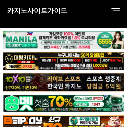
카지노사이트가이드