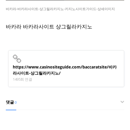
바카라-바카라사이트-샹그릴라카지노-카지노사이트가이드-상세이미지
바카라 바카라사이트 샹그릴라카지노
https://www.casinositeguide.com/baccaratsite/바카
라사이트-샹그릴라카지노/
1495회 연결
댓글
0