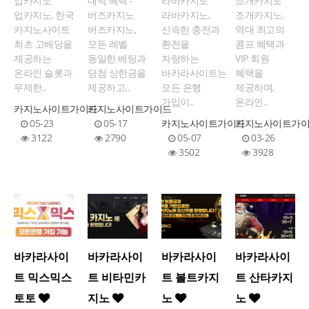
업카지노
대박 혜택 -
라바카지노
조개카지노
업카지노, 한국
버즈카지노
라바카지노,
조개카지노,
카지노사이트
버즈카지노,
신속한 충전과
역대 최고의
최초 고배당을
모든 레벨
환전을
콤프 혜택과
제공하는
동일한 베팅과
자랑하는
VIP 회원
온라인 슬롯과
당첨 상한금을
바카라사이트는
혜택을
무제한..
제공하고..
모든 은행
제공하며,
가입이..
온라인..
카지노사이트가이드
카지노사이트가이드
05-23
05-17
카지노사이트가이드
카지노사이트가
3122
2790
05-07
03-26
3502
3928
바카라사이
바카라사이
바카라사이
바카라사이
트 믹스믹스
트 비타민카
트 볼트카지
트 산타카지
토토
지노
노
노