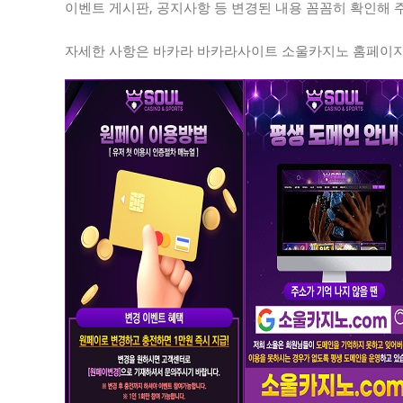
이벤트 게시판, 공지사항 등 변경된 내용 꼼꼼히 확인해
자세한 사항은 바카라 바카라사이트 소울카지노 홈페이지