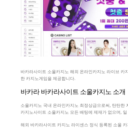
바카라사이트 소울카지노 해외 온라인카지노 라이브 카지노 
한 카지노게임을 제공합니다.
바카라 바카라사이트 소울카지노 소개
소울카지노 국내 온라인카지노 최정상급으로써, 탄탄한 자
카지노사이트 소울카지노 모든 배팅에 제재가 없으며, 일
해외 바카라사이트 카지노 라이센스 정식 등록된 소울 카지