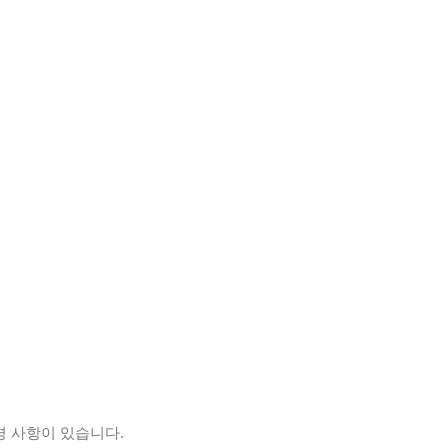
내
경 사항이 있습니다.