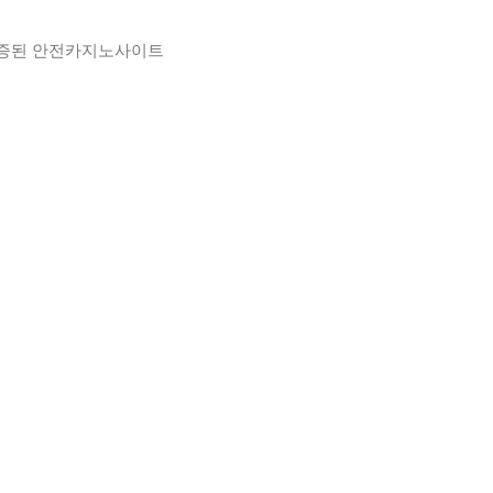
검증된 안전카지노사이트