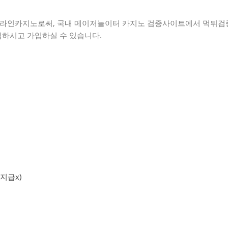
 온라인카지노로써, 국내 메이저놀이터 카지노 검증사이트에서 먹튀
하시고 가입하실 수 있습니다.
지급x)