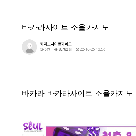
바카라사이트 소울카지노
카지노사이트가이드
0건
8,782회
22-10-25 13:50
바카라-바카라사이트-소울카지노