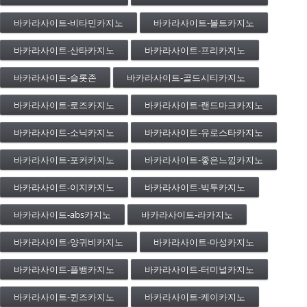
바카라사이트-비타민카지노
바카라사이트-볼트카지노
바카라사이트-산타카지노
바카라사이트-프리카지노
바카라사이트-슬롯존
바카라사이트-골드시티카지노
바카라사이트-로즈카지노
바카라사이트-랜드마크카지노
바카라사이트-소닉카지노
바카라사이트-유로스타카지노
바카라사이트-포커카지노
바카라사이트-좋은느낌카지노
바카라사이트-이지카지노
바카라사이트-빅투카지노
바카라사이트-abs카지노
바카라사이트-라카지노
바카라사이트-양귀비카지노
바카라사이트-마성카지노
바카라사이트-플뱅카지노
바카라사이트-터미널카지노
바카라사이트-퀸즈카지노
바카라사이트-케이카지노