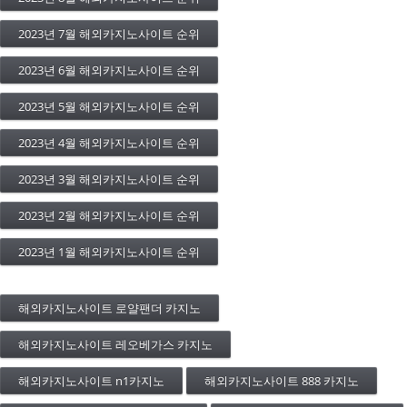
2023년 7월 해외카지노사이트 순위
2023년 6월 해외카지노사이트 순위
2023년 5월 해외카지노사이트 순위
2023년 4월 해외카지노사이트 순위
2023년 3월 해외카지노사이트 순위
2023년 2월 해외카지노사이트 순위
2023년 1월 해외카지노사이트 순위
해외카지노사이트 로얄팬더 카지노
해외카지노사이트 레오베가스 카지노
해외카지노사이트 n1카지노
해외카지노사이트 888 카지노