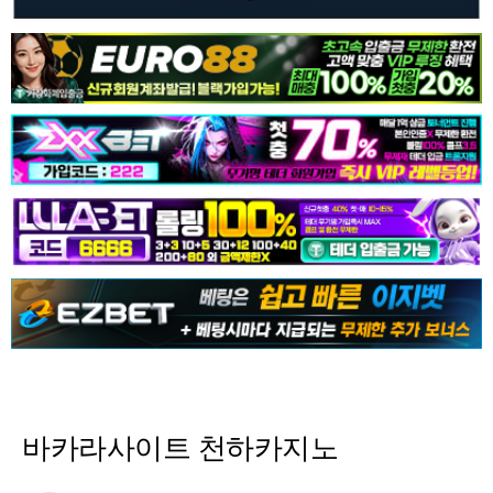
바카라사이트 천하카지노