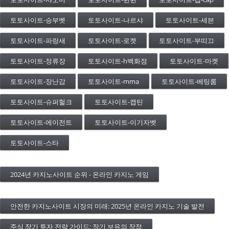
토토사이트-승부벳
토토사이트-나르샤
토토사이트-세븐
토토사이트-파랑새
토토사이트-로켓
토토사이트-부띠끄
토토사이트-정류장
토토사이트-h백화점
토토사이트-마켓
토토사이트-장난감
토토사이트-mma
토토사이트-베팅룸
토토사이트-슈퍼헐크
토토사이트-캡틴
토토사이트-에이전트
토토사이트-이기자벳
토토사이트-스타
2024년 카지노사이트 순위 - 온라인 카지노 게임
안전한 카지노사이트 시장의 미래: 2025년 온라인 카지노 기술 발전
주식 장기 투자 전략 가이드: 장기 보유의 장점