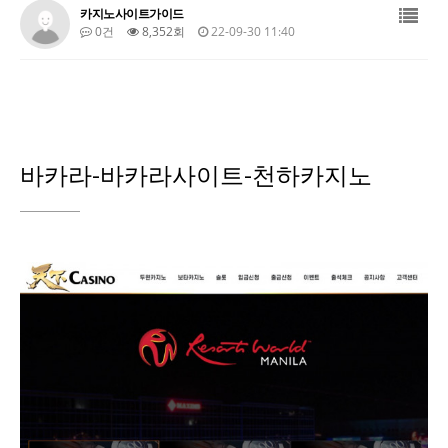
카지노사이트가이드
0건
8,352회
22-09-30 11:40
바카라-바카라사이트-천하카지노