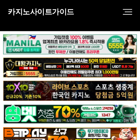
카지노사이트가이드