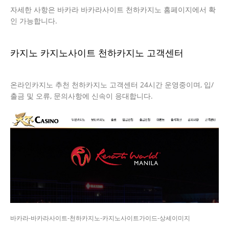
자세한 사항은 바카라 바카라사이트 천하카지노 홈페이지에서 확
인 가능합니다.
카지노 카지노사이트 천하카지노 고객센터
온라인카지노 추천 천하카지노 고객센터 24시간 운영중이며, 입/
출금 및 오류, 문의사항에 신속이 응대합니다.
바카라-바카라사이트-천하카지노-카지노사이트가이드-상세이미지