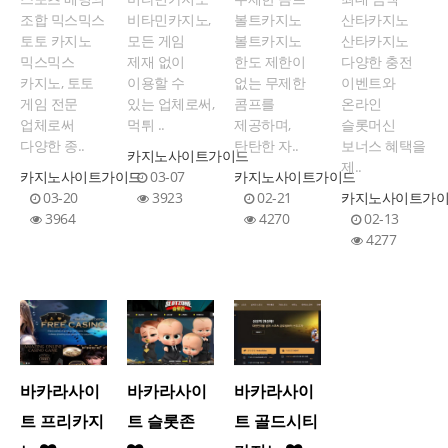
조합 믹스믹스
비타민카지노,
볼트카지노
산타카지노
토토 카지노
모든 게임
볼트카지노
산타카지노
믹스믹스
제재 없이
한도 제한이
다양한 충전
카지노, 토토
이용할 수
없는 무제한
이벤트와
게임 전문
있는 업체로써,
콤프를
온라인
업체로써
먹튀 ..
제공하며,
슬롯머신
다양한 종..
탄탄한 자..
보너스 혜택을
카지노사이트가이드
제..
카지노사이트가이드
03-07
카지노사이트가이드
03-20
3923
02-21
카지노사이트가
3964
4270
02-13
4277
바카라사이
바카라사이
바카라사이
트 프리카지
트 슬롯존
트 골드시티