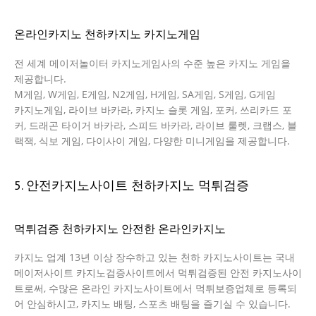
온라인카지노 천하카지노 카지노게임
전 세계 메이저놀이터 카지노게임사의 수준 높은 카지노 게임을
제공합니다.
M게임, W게임, E게임, N2게임, H게임, SA게임, S게임, G게임
카지노게임, 라이브 바카라, 카지노 슬롯 게임, 포커, 쓰리카드 포
커, 드래곤 타이거 바카라, 스피드 바카라, 라이브 룰렛, 크랩스, 블
랙잭, 식보 게임, 다이사이 게임, 다양한 미니게임을 제공합니다.
5. 안전카지노사이트 천하카지노 먹튀검증
먹튀검증 천하카지노 안전한 온라인카지노
카지노 업계 13년 이상 장수하고 있는 천하 카지노사이트는 국내
메이저사이트 카지노검증사이트에서 먹튀검증된 안전 카지노사이
트로써, 수많은 온라인 카지노사이트에서 먹튀보증업체로 등록되
어 안심하시고, 카지노 배팅, 스포츠 배팅을 즐기실 수 있습니다.