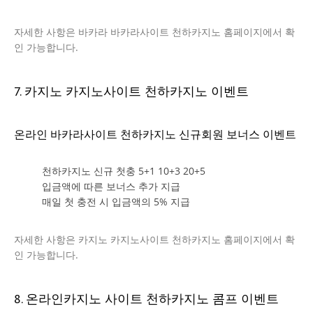
자세한 사항은 바카라 바카라사이트 천하카지노 홈페이지에서 확
인 가능합니다.
7. 카지노 카지노사이트 천하카지노 이벤트
온라인 바카라사이트 천하카지노 신규회원 보너스 이벤트
천하카지노 신규 첫충 5+1 10+3 20+5
입금액에 따른 보너스 추가 지급
매일 첫 충전 시 입금액의 5% 지급
자세한 사항은 카지노 카지노사이트 천하카지노 홈페이지에서 확
인 가능합니다.
8. 온라인카지노 사이트 천하카지노 콤프 이벤트