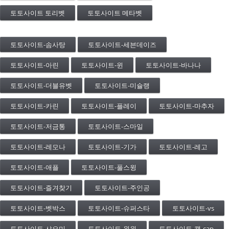
토토사이트 토리벳
토토사이트 메타벳
토토사이트-솜사탕
토토사이트-세븐데이즈
토토사이트-아린
토토사이트-윈
토토사이트-바나나
토토사이트-더블유벳
토토사이트-미슐랭
토토사이트-카린
토토사이트-플레이
토토사이트-마추자
토토사이트-저금통
토토사이트-스마일
토토사이트-레모나
토토사이트-기가
토토사이트-레고
토토사이트-애플
토토사이트-풀스윙
토토사이트-즐겨찾기
토토사이트-주인공
토토사이트-벳박스
토토사이트-슈퍼스타
토토사이트-vs
토토사이트-샤오미
토토사이트-윈윈
토토사이트-캡-cap