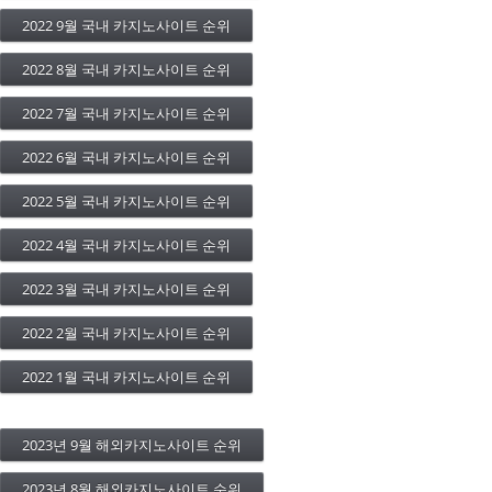
2022 9월 국내 카지노사이트 순위
2022 8월 국내 카지노사이트 순위
2022 7월 국내 카지노사이트 순위
2022 6월 국내 카지노사이트 순위
2022 5월 국내 카지노사이트 순위
2022 4월 국내 카지노사이트 순위
2022 3월 국내 카지노사이트 순위
2022 2월 국내 카지노사이트 순위
2022 1월 국내 카지노사이트 순위
2023년 9월 해외카지노사이트 순위
2023년 8월 해외카지노사이트 순위