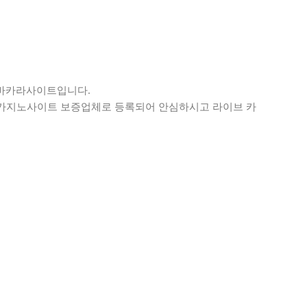
 바카라사이트입니다.
 카지노사이트 보증업체로 등록되어 안심하시고 라이브 카