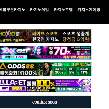
에볼루션카지노
카지노게임
카지노호텔
카지노게이밍