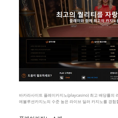
바카라사이트 플레이카지노(playcasino) 최고 배당률
에볼루션카지노의 수준 높은 라이브 딜러 카지노를 경험할