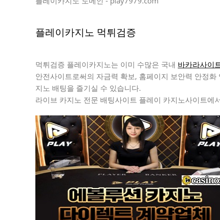
플레이카지노 도메인 - play7979.com
플레이카지노 먹튀검증
먹튀검증 플레이카지노는 이미 수많은 국내
바카라사이
안전사이트로써의 자금력 확보, 홈페이지 보안력 안정화 
지노 배팅을 즐기실 수 있습니다.
라이브 카지노 전문 배팅사이트 플레이 카지노사이트에서