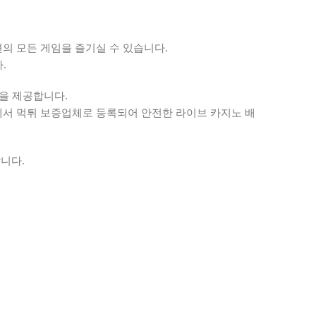
 모든 게임을 즐기실 수 있습니다.
.
을 제공합니다.
서 먹튀 보증업체로 등록되어 안전한 라이브 카지노 배
니다.