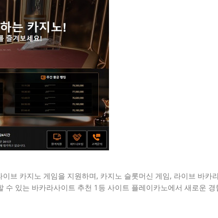
의 라이브 카지노 게임을 지원하며, 카지노 슬롯머신 게임, 라이브 바카
 수 있는 바카라사이트 추천 1등 사이트 플레이카노에서 새로운 경