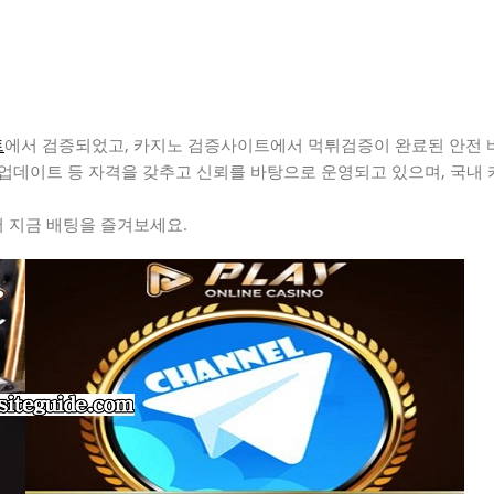
트
에서 검증되었고, 카지노 검증사이트에서 먹튀검증이 완료된 안전
업데이트 등 자격을 갖추고 신뢰를 바탕으로 운영되고 있으며, 국내
 지금 배팅을 즐겨보세요.