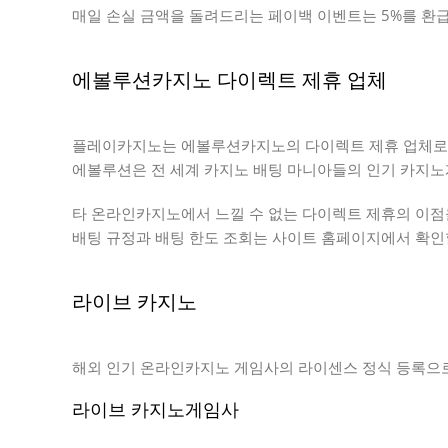
매일 손실 금액을 돌려드리는 페이백 이벤트는 5%를 환
에볼루션카지노 다이렉트 제휴 업체
플레이카지노는 에볼루션카지노의 다이렉트 제휴 업체로써
에볼루션은 전 세계 카지노 배팅 마니아들의 인기 카지노
타 온라인카지노에서 느낄 수 없는 다이렉트 제휴의 이
배팅 규정과 배팅 한도 조회는 사이트 홈페이지에서 확인
라이브 카지노
해외 인기 온라인카지노 게임사의 라이센스 정식 등록으로
라이브 카지노게임사