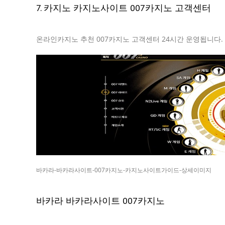
7. 카지노 카지노사이트 007카지노 고객센터
온라인카지노 추천 007카지노 고객센터 24시간 운영됩니다.
바카라-바카라사이트-007카지노-카지노사이트가이드-상세이미지
바카라 바카라사이트 007카지노