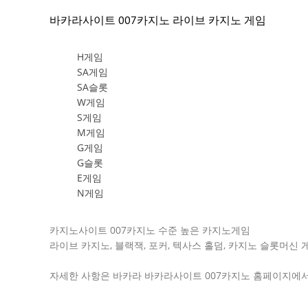
바카라사이트 007카지노 라이브 카지노 게임
H게임
SA게임
SA슬롯
W게임
S게임
M게임
G게임
G슬롯
E게임
N게임
카지노사이트 007카지노 수준 높은 카지노게임
라이브 카지노, 블랙잭, 포커, 텍사스 홀덤, 카지노 슬롯머신 게
자세한 사항은 바카라 바카라사이트 007카지노 홈페이지에서