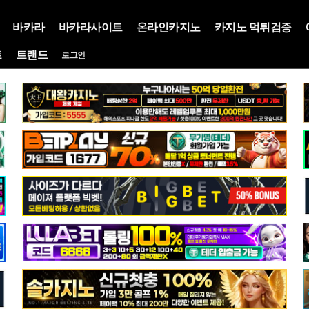
바카라
바카라사이트
온라인카지노
카지노 먹튀검증
트
트랜드
로그인