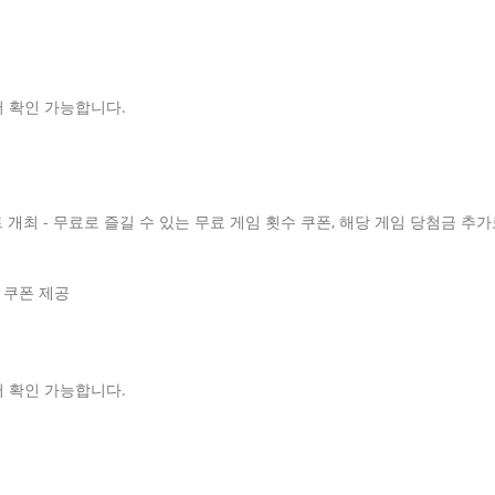
 확인 가능합니다.
개최 - 무료로 즐길 수 있는 무료 게임 횟수 쿠폰, 해당 게임 당첨금 추
 쿠폰 제공
 확인 가능합니다.