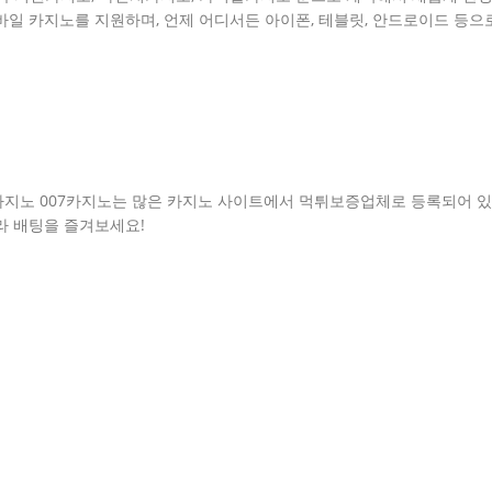
일 카지노를 지원하며, 언제 어디서든 아이폰, 테블릿, 안드로이드 등으
노 007카지노는 많은 카지노 사이트에서 먹튀보증업체로 등록되어 있
라 배팅을 즐겨보세요!