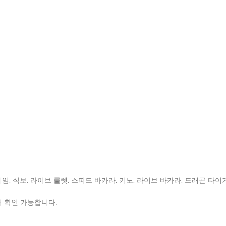
임, 식보, 라이브 룰렛, 스피드 바카라, 키노, 라이브 바카라, 드래곤 타이
 확인 가능합니다.