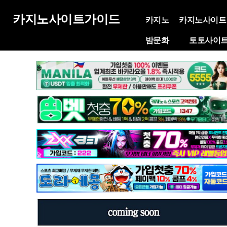
카지노사이트가이드
카지노
카지노사이트
밤문화
토토사이