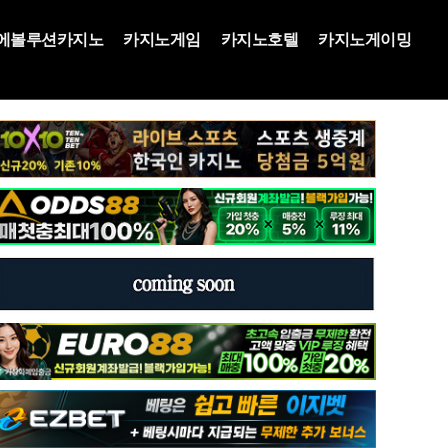
에볼루션카지노
카지노게임
카지노호텔
카지노게이밍