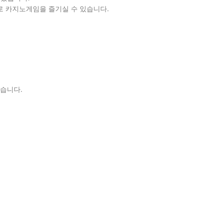
로 카지노게임을 즐기실 수 있습니다.
습니다.