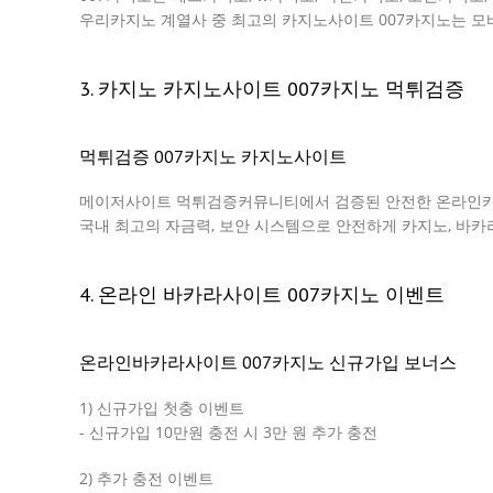
우리카지노 계열사 중 최고의 카지노사이트 007카지노는 모바
3. 카지노 카지노사이트 007카지노 먹튀검증
먹튀검증 007카지노 카지노사이트
메이저사이트 먹튀검증커뮤니티에서 검증된 안전한 온라인카지
국내 최고의 자금력, 보안 시스템으로 안전하게 카지노, 바카
4. 온라인 바카라사이트 007카지노 이벤트
온라인바카라사이트 007카지노 신규가입 보너스
1) 신규가입 첫충 이벤트
- 신규가입 10만원 충전 시 3만 원 추가 충전
2) 추가 충전 이벤트