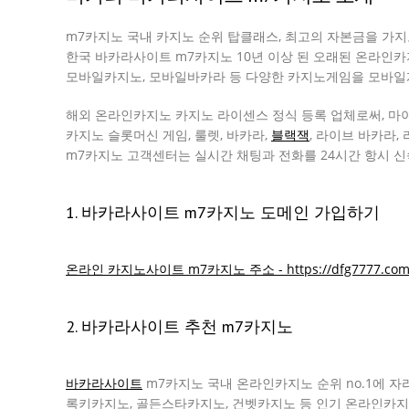
m7카지노 국내 카지노 순위 탑클래스, 최고의 자본금을 가
한국 바카라사이트 m7카지노 10년 이상 된 오래된 온라인카
모바일카지노, 모바일바카라 등 다양한 카지노게임을 모바일게
해외 온라인카지노 카지노 라이센스 정식 등록 업체로써, 마
카지노 슬롯머신 게임, 룰렛, 바카라,
블랙잭
, 라이브 바카라,
m7카지노 고객센터는 실시간 채팅과 전화를 24시간 항시 신
1. 바카라사이트 m7카지노 도메인 가입하기
온라인 카지노사이트 m7카지노 주소 - https://dfg7777.com
2. 바카라사이트 추천 m7카지노
바카라사이트
m7카지노 국내 온라인카지노 순위 no.1에 
록키카지노, 골든스타카지노, 건벳카지노 등 인기 온라인카지노