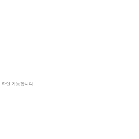
 확인 가능합니다.