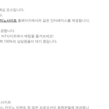
핵심 요소입니다.
.
지노사이트
홈페이지에서와 같은 인터페이스를 제공합니다.
제공합니다.
 m7사이트에서 배팅을 즐겨보세요!
력 100%의 상담원들이 대기 중입니다.
노사이트
너스, 카지노 이벤트 등 많은 프로모션이 회원분들께 제공됩니