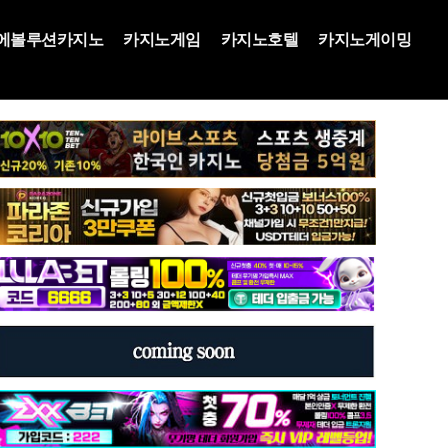
에볼루션카지노
카지노게임
카지노호텔
카지노게이밍