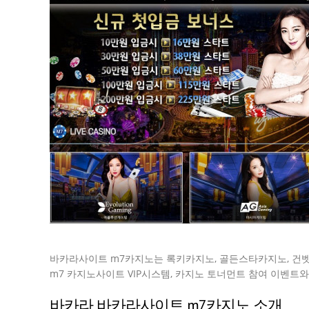
바카라사이트 m7카지노는 록키카지노, 골든스타카지노, 건벳카
m7 카지노사이트 VIP시스템, 카지노 토너먼트 참여 이벤트
바카라 바카라사이트 m7카지노 소개