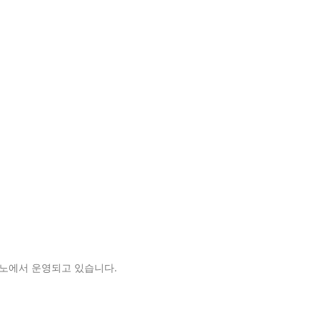
지노에서 운영되고 있습니다.