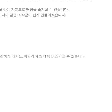
을 하는 기분으로 배팅을 즐기실 수 있습니다.
페이지와 같은 조작감이 쉽게 만들어졌습니다.
하게 카지노, 바카라 게임 배팅을 즐기실 수 있습니다.