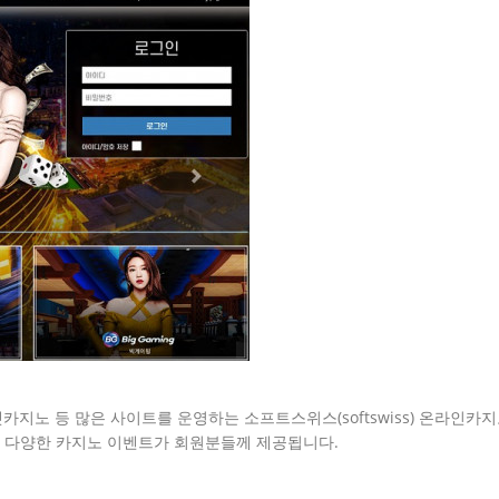
지노 등 많은 사이트를 운영하는 소프트스위스(softswiss) 온라인카
와 다양한 카지노 이벤트가 회원분들께 제공됩니다.