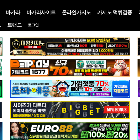
바카라
바카라사이트
온라인카지노
카지노 먹튀검증
트
트랜드
로그인