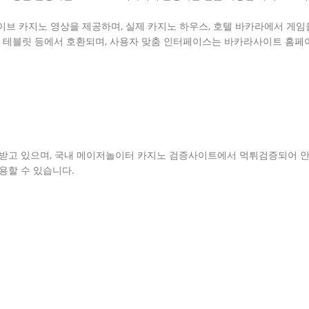
이브 카지노 영상을 제공하며, 실제 카지노 하우스, 호텔 바카라에서 게임
폰, 테블릿 등에서 호환되며, 사용자 맞춤 인터페이스는 바카라사이트 홈
고 있으며, 국내 메이저놀이터 카지노 검증사이트에서 먹튀검증되어 안전
용할 수 있습니다.