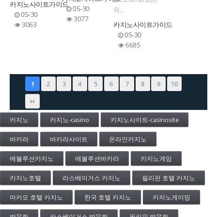
카지노사이트가이드
05-30
와..
05-30
3077
3063
카지노사이트가이드
05-30
6685
2
3
4
5
6
7
8
9
10
1
카지노
카지노-casino
카지노사이트-casinosite
바카라
바카라사이트
온라인카지노
에볼루션카지노
에볼루션바카라
카지노게임
카지노호텔
라스베이거스 카지노
필리핀 호텔 카지노
마카오 호텔 카지노
한국 호텔 카지노
카지노게이밍
밤문화
라스베이거스 밤문화
필리핀 밤문화