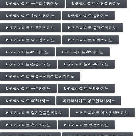
바카라사이트-골드피쉬카지노
바카라사이트-스카이카지노
바카라사이트-하이브카지노
바카라사이트-붐카지노
바카라사이트-빅토리카지노
바카라사이트-클레오카지노
바카라사이트-알파벳카지노
바카라사이트-아벤카지노
바카라사이트-m7카지노
바카라사이트-fm카지노
바카라사이트-소울카지노
바카라사이트-더존카지노
바카라사이트-에볼루션라이트닝카지노
바카라사이트-골드카지노
바카라사이트-달마카지노
바카라사이트-007카지노
바카라사이트-샹그릴라카지노
바카라사이트-밀리언클럽카지노
바카라사이트-예스벳88카지노
바카라사이트-천하카지노
바카라사이트-맥스카지노