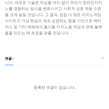
니다. 새로운 기술은 의심할 여지 없이 우리가 온라인카지
노를 경험하는 방식을 변화시키고 사회적 상호 작용 수준
을 크게 높일 것입니다. 그 결과, 점점 더 많은 카지노게임
사이트가 가상 현실의 계속 성장하는 힘을 기반으로 메타
버스 및 기타 매체에서 출시될 카지노용 게임과 전체 플랫
폼을 만드는 데 초점을 맞출 것입니다.
댓글
0
등록된 댓글이 없습니다.