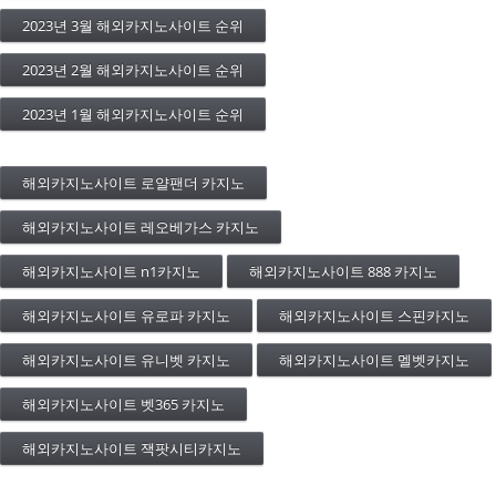
2023년 3월 해외카지노사이트 순위
2023년 2월 해외카지노사이트 순위
2023년 1월 해외카지노사이트 순위
해외카지노사이트 로얄팬더 카지노
해외카지노사이트 레오베가스 카지노
해외카지노사이트 n1카지노
해외카지노사이트 888 카지노
해외카지노사이트 유로파 카지노
해외카지노사이트 스핀카지노
해외카지노사이트 유니벳 카지노
해외카지노사이트 멜벳카지노
해외카지노사이트 벳365 카지노
해외카지노사이트 잭팟시티카지노