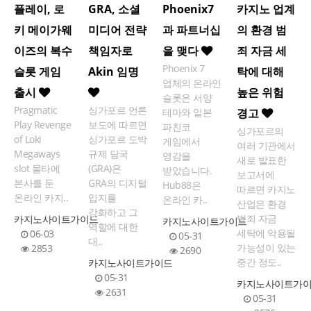
플레이, 로
GRA, 소셜
Phoenix7
카지노 업계
키 메이가웨
미디어 전략
과 파트너십
의 환경 범
이즈의 복수
책임자로
을 맺다
죄 자금 세
Phoenix 7
슬롯 게임
Akin 임명
탁에 대해
업체의 온라인
출시
높은 위험
슬롯은 서양
Pragmatic
싱가포르 언론
테마와 일본
경고
Play Revenge
보도에 따르면
파친코
싱가포르의
of Loki
싱가포르 도박
게임에서
여러 기관에서
Megaways
규제 당국
영감을
새로 발표한
slot 몰타에
(GRA)은
받았습니다.
보고서에
본사를 둔
GRA의 디지털
Hub88은
따르면 카지노
온라인 카지..
입지를
온라인 카..
산업은 환경
강화하고 그
범죄 자금
카지노사이트가이드
카지노사이트가이드
역할에 대한
세탁에 악용될
06-03
05-31
대..
가능성이 있는
2853
2690
중간 정도..
카지노사이트가이드
05-31
카지노사이트가
2631
05-31