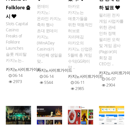
윈데이
마카오
Folklore 출
하 발표
카지노:
카지노는
필리핀 전자
시
온라인 카지노
애호가들을
게임 사업자를
Slots Capital
축하 행사
위한 역동적인
위한 관세
Casino:
초대 윈데이
허브로
인하 정책
Freaks of
카지노
자리매김
필리핀 오락
Folklore
(WinADay
마카오의
및 게임 공사
Launches
Casino)가
카지노 산업은
(Pagcor)의
슬롯 캐피탈
16번째 생일을
5월에 총 게임
회장 겸
카지노는..
맞..
수익(GGR)이
CEO인 ..
약 ..
카지노사이트가이드
카지노사이트가이드
카지노사이트가
06-14
06-14
카지노사이트가이드
06-07
2973
5544
06-11
2904
2985