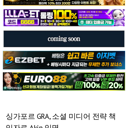
싱가포르 GRA, 소셜 미디어 전략 책
임자로 Akin 임명