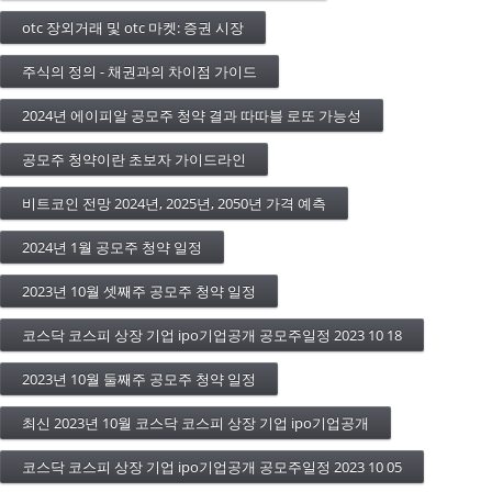
otc 장외거래 및 otc 마켓: 증권 시장
주식의 정의 - 채권과의 차이점 가이드
2024년 에이피알 공모주 청약 결과 따따블 로또 가능성
공모주 청약이란 초보자 가이드라인
비트코인 전망 2024년, 2025년, 2050년 가격 예측
2024년 1월 공모주 청약 일정
2023년 10월 셋째주 공모주 청약 일정
코스닥 코스피 상장 기업 ipo기업공개 공모주일정 2023 10 18
2023년 10월 둘째주 공모주 청약 일정
최신 2023년 10월 코스닥 코스피 상장 기업 ipo기업공개
코스닥 코스피 상장 기업 ipo기업공개 공모주일정 2023 10 05