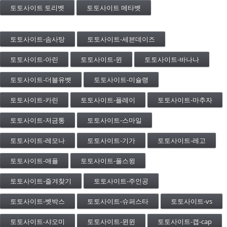
토토사이트 토리벳
토토사이트 메타벳
토토사이트-솜사탕
토토사이트-세븐데이즈
토토사이트-아린
토토사이트-윈
토토사이트-바나나
토토사이트-더블유벳
토토사이트-미슐랭
토토사이트-카린
토토사이트-플레이
토토사이트-마추자
토토사이트-저금통
토토사이트-스마일
토토사이트-레모나
토토사이트-기가
토토사이트-레고
토토사이트-애플
토토사이트-풀스윙
토토사이트-즐겨찾기
토토사이트-주인공
토토사이트-벳박스
토토사이트-슈퍼스타
토토사이트-vs
토토사이트-샤오미
토토사이트-윈윈
토토사이트-캡-cap