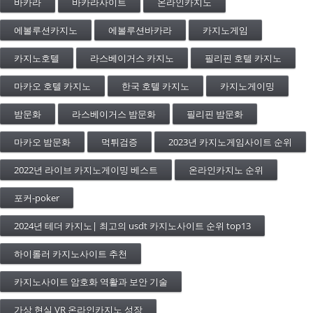
바카라
바카라사이트
온라인카지노
에볼루션카지노
에볼루션바카라
카지노게임
카지노호텔
라스베이거스 카지노
필리핀 호텔 카지노
마카오 호텔 카지노
한국 호텔 카지노
카지노게이밍
밤문화
라스베이거스 밤문화
필리핀 밤문화
마카오 밤문화
먹튀검증
2023년 카지노게임사이트 순위
2022년 라이브 카지노게이밍 베스트
온라인카지노 순위
포커-poker
2024년 테더 카지노| 최고의 usdt 카지노사이트 순위 top13
하이롤러 카지노사이트 추천
카지노사이트 암호화 역활과 보안 기술
가상 현실 VR 온라인카지노 성장