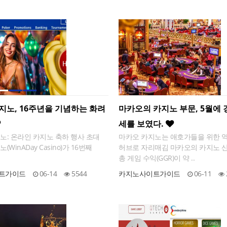
지노, 16주년을 기념하는 화려
마카오의 카지노 부문, 5월에 
세를 보였다.
노: 온라인 카지노 축하 행사 초대
마카오 카지노는 애호가들을 위한 
WinADay Casino)가 16번째
허브로 자리매김 마카오의 카지노 산
총 게임 수익(GGR)이 약 ..
트가이드
06-14
5544
카지노사이트가이드
06-11