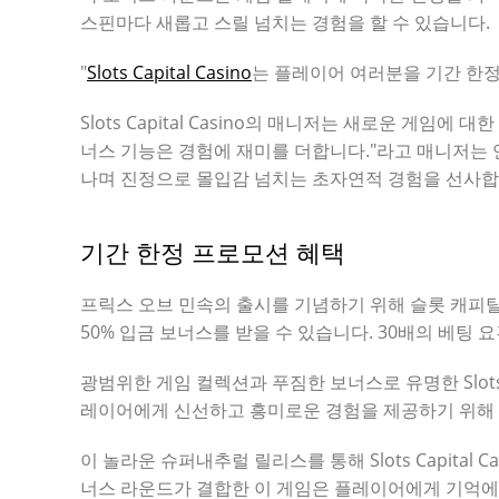
스핀마다 새롭고 스릴 넘치는 경험을 할 수 있습니다.
"
Slots Capital Casino
는 플레이어 여러분을 기간 한정으로
Slots Capital Casino의 매니저는 새로운 게
너스 기능은 경험에 재미를 더합니다."라고 매니저는 
나며 진정으로 몰입감 넘치는 초자연적 경험을 선사합
기간 한정 프로모션 혜택
프릭스 오브 민속의 출시를 기념하기 위해 슬롯 캐피탈 
50% 입금 보너스를 받을 수 있습니다. 30배의 베팅 요건
광범위한 게임 컬렉션과 푸짐한 보너스로 유명한 Slots
레이어에게 신선하고 흥미로운 경험을 제공하기 위해
이 놀라운 슈퍼내추럴 릴리스를 통해 Slots Capita
너스 라운드가 결합한 이 게임은 플레이어에게 기억에