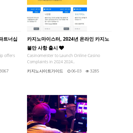
 파트너십
카지노마이스터, 2024년 온라인 카지노
불만 사항 출시
p offers
Casinomeister to Launch Online Casino
Complaints in 2024 2024..
3067
카지노사이트가이드
06-03
3285