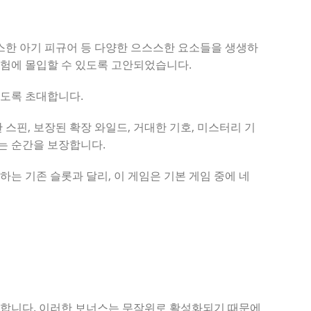
, 으스스한 아기 피규어 등 다양한 으스스한 요소들을 생생하
험에 몰입할 수 있도록 고안되었습니다.
험하도록 초대합니다.
스핀, 보장된 확장 와일드, 거대한 기호, 미스터리 기
는 순간을 보장합니다.
는 기존 슬롯과 달리, 이 게임은 기본 게임 중에 네
더합니다. 이러한 보너스는 무작위로 활성화되기 때문에