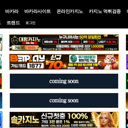
바카라
바카라사이트
온라인카지노
카지노 먹튀검증
트
트랜드
로그인