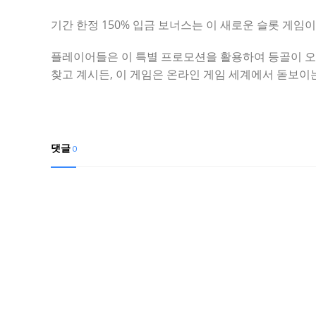
기간 한정 150% 입금 보너스는 이 새로운 슬롯 게
플레이어들은 이 특별 프로모션을 활용하여 등골이 오
찾고 계시든, 이 게임은 온라인 게임 세계에서 돋보이
댓글
0