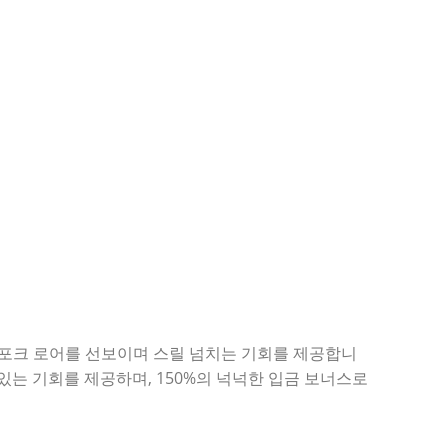
 포크 로어를 선보이며 스릴 넘치는 기회를 제공합니
있는 기회를 제공하며, 150%의 넉넉한 입금 보너스로