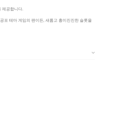
를 제공합니다.
공포 테마 게임의 팬이든, 새롭고 흥미진진한 슬롯을