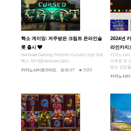
핵소 게이밍: 저주받은 크립트 온라인슬
2024년
롯 출시
라인카지노
Hacksaw Gaming, Presents Cursed Crypt Slot
카지노사이트
핵소 게이밍(Hacksaw Gam..
어두운 면 2
없는 성장을
카지노사이트가이드
06-07
3333
카지노사이