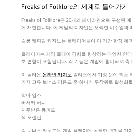
Freaks of Folklore의 세계로 들어가기
Freaks of Folklore은 20개의 페이라인으로 
게 재현합니다. 이 게임의 디자인은 오싹한 비주얼과
슬롯 캐피탈 카지노는 플레이어들이 이 기간 한정 혜택을 
플레이어는 게임 플레이 경험을 향상하는 다양한 인터랙
호 변형이 포함됩니다. 각 기능은 게임에 흥미와 예측
이 놀라운
온라인 카지노
릴리스에서 가장 눈에 띄는 부
가지 고유 보너스 라운드 중 하나가 무작위로 활성화될
악마 염소
버서커 버니
저주받은 큐피드
잭 오랜턴
각 보너스 라운드는 게임 플레이에 독특한 변형을 가