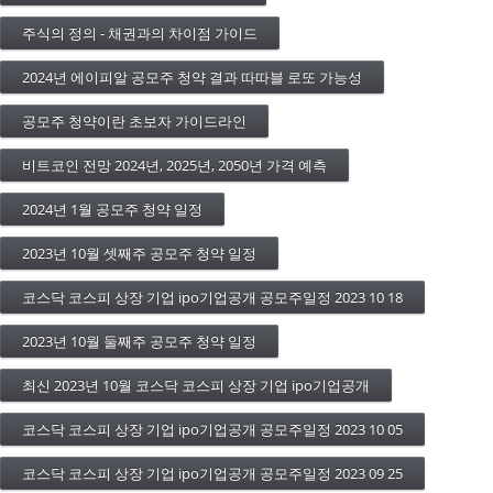
주식의 정의 - 채권과의 차이점 가이드
2024년 에이피알 공모주 청약 결과 따따블 로또 가능성
공모주 청약이란 초보자 가이드라인
비트코인 전망 2024년, 2025년, 2050년 가격 예측
2024년 1월 공모주 청약 일정
2023년 10월 셋째주 공모주 청약 일정
코스닥 코스피 상장 기업 ipo기업공개 공모주일정 2023 10 18
2023년 10월 둘째주 공모주 청약 일정
최신 2023년 10월 코스닥 코스피 상장 기업 ipo기업공개
코스닥 코스피 상장 기업 ipo기업공개 공모주일정 2023 10 05
코스닥 코스피 상장 기업 ipo기업공개 공모주일정 2023 09 25