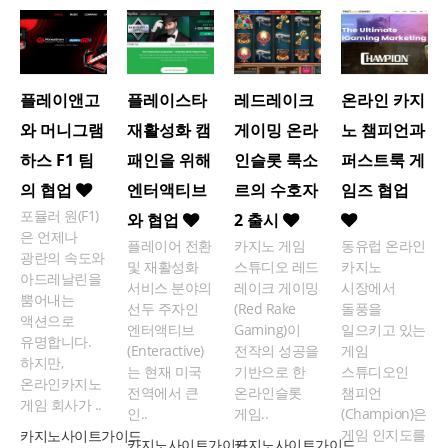
플레이앤고
플레이스타
레드레이크
온라인 카지
와 머니그램
재활성화 캠
게이밍 온라
노 챔피언과
하스 F1 팀
패인을 위해
인슬롯 룩소
퍼스트룩 게
의 협업
엔터액티브
르의 수호자
임즈 협업
포뮬러 원(F1)
와 협업
2 출시
은 언제나
플레이어 전환
카지노 게임
동유럽 온라인
광란의 속도와
및 재활성화
스튜디오 레드
카지노
아드레날린을
서비스 분야의
레이크 게이밍
시장에서
뿜어내는
선두 주자인
(Red Rake
돌풍을
액션으로
엔터액티브
Gaming)이
일으키고 있는
유명합니다.
(Enteractive)
전작의 성공을
게임
하지만,
는 현재 미국
기반으로 한
스튜디오인
온라인카지노
전역에서 큰
온라인슬롯
챔피언
게임 회사가 ..
인..
게임..
(Champion)은
게임 인지도를
카지노사이트가이드
카지노사이트가이드
카지노사이트가이드