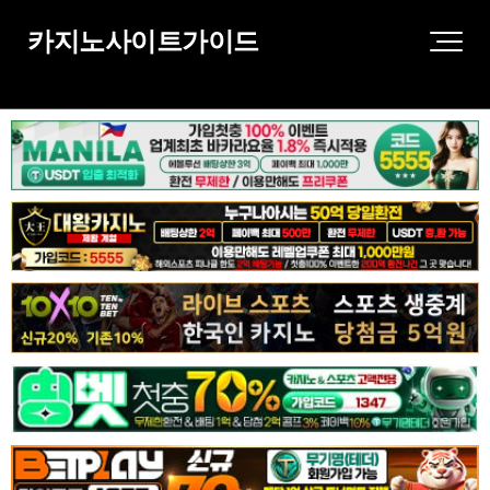
카지노사이트가이드