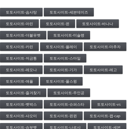
토토사이트-솜사탕
토토사이트-세븐데이즈
토토사이트-아린
토토사이트-윈
토토사이트-바나나
토토사이트-더블유벳
토토사이트-미슐랭
토토사이트-카린
토토사이트-플레이
토토사이트-마추자
토토사이트-저금통
토토사이트-스마일
토토사이트-레모나
토토사이트-기가
토토사이트-레고
토토사이트-애플
토토사이트-풀스윙
토토사이트-즐겨찾기
토토사이트-주인공
토토사이트-벳박스
토토사이트-슈퍼스타
토토사이트-vs
토토사이트-샤오미
토토사이트-윈윈
토토사이트-캡-cap
토토사이트-승부벳
토토사이트-나르샤
토토사이트-세븐