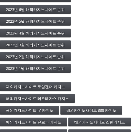
2023년 6월 해외카지노사이트 순위
2023년 5월 해외카지노사이트 순위
2023년 4월 해외카지노사이트 순위
2023년 3월 해외카지노사이트 순위
2023년 2월 해외카지노사이트 순위
2023년 1월 해외카지노사이트 순위
해외카지노사이트 로얄팬더 카지노
해외카지노사이트 레오베가스 카지노
해외카지노사이트 n1카지노
해외카지노사이트 888 카지노
해외카지노사이트 유로파 카지노
해외카지노사이트 스핀카지노