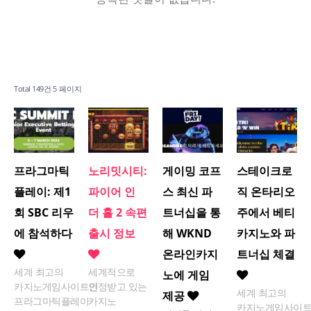
Total 149건
5 페이지
프라그마틱
노리밋시티:
게이밍 코프
스테이크로
플레이: 제1
파이어 인
스 최신 파
직 온타리오
회 SBC 리우
더 홀 2 속편
트너십을 통
주에서 베티
에 참석하다
출시 정보
해 WKND
카지노와 파
온라인카지
트너십 체결
세계 최고의
세계적으로
노에 게임
카지노게임사이트인
인정받고 있는
세계 최고의
제공
프라그마틱플레이
카지노
카지노게임사이