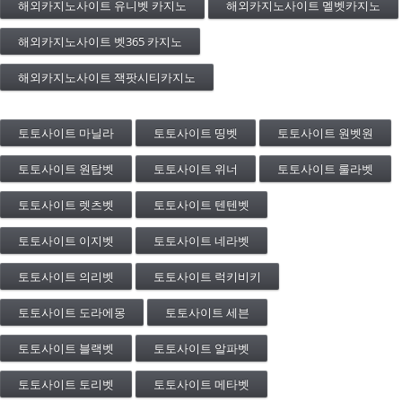
해외카지노사이트 유니벳 카지노
해외카지노사이트 멜벳카지노
해외카지노사이트 벳365 카지노
해외카지노사이트 잭팟시티카지노
토토사이트 마닐라
토토사이트 띵벳
토토사이트 원벳원
토토사이트 원탑벳
토토사이트 위너
토토사이트 룰라벳
토토사이트 렛츠벳
토토사이트 텐텐벳
토토사이트 이지벳
토토사이트 네라벳
토토사이트 의리벳
토토사이트 럭키비키
토토사이트 도라에몽
토토사이트 세븐
토토사이트 블랙벳
토토사이트 알파벳
토토사이트 토리벳
토토사이트 메타벳