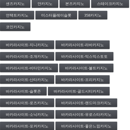
샌즈카지노
얀카지노
본즈카지노
스테이크카지노
언택트카지노
미스터플레이슬롯
358카지노
코인카지노
바카라사이트-지니카지노
바카라사이트-라바카지노
바카라사이트-조개카지노
바카라사이트-믹스믹스토토
바카라사이트-비타민카지노
바카라사이트-볼트카지노
바카라사이트-산타카지노
바카라사이트-프리카지노
바카라사이트-슬롯존
바카라사이트-골드시티카지노
바카라사이트-로즈카지노
바카라사이트-랜드마크카지노
바카라사이트-소닉카지노
바카라사이트-유로스타카지노
바카라사이트-포커카지노
바카라사이트-좋은느낌카지노