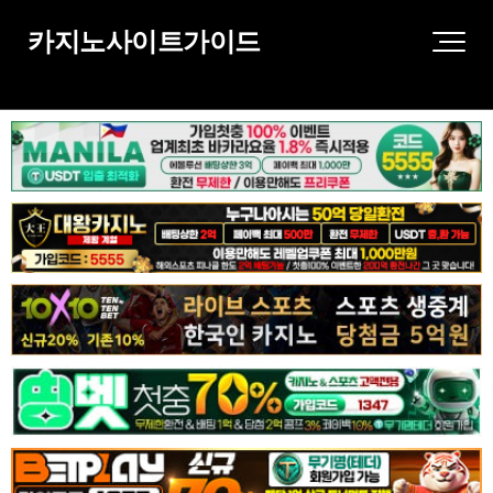
카지노사이트가이드