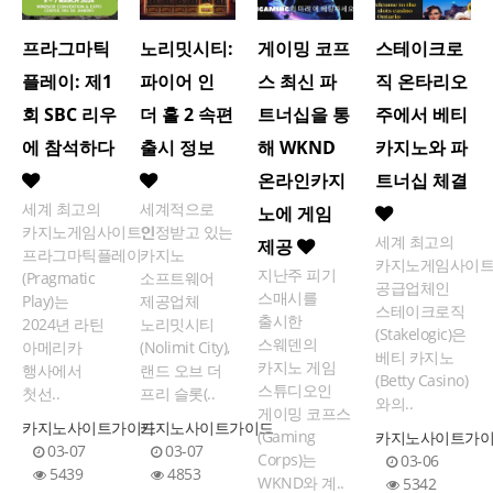
프라그마틱
노리밋시티:
게이밍 코프
스테이크로
플레이: 제1
파이어 인
스 최신 파
직 온타리오
회 SBC 리우
더 홀 2 속편
트너십을 통
주에서 베티
에 참석하다
출시 정보
해 WKND
카지노와 파
온라인카지
트너십 체결
세계 최고의
세계적으로
노에 게임
카지노게임사이트인
인정받고 있는
세계 최고의
제공
프라그마틱플레이
카지노
카지노게임사이
지난주 피기
(Pragmatic
소프트웨어
공급업체인
스매시를
Play)는
제공업체
스테이크로직
출시한
2024년 라틴
노리밋시티
(Stakelogic)은
스웨덴의
아메리카
(Nolimit City),
베티 카지노
카지노 게임
행사에서
랜드 오브 더
(Betty Casino)
스튜디오인
첫선..
프리 슬롯(..
와의..
게이밍 코프스
카지노사이트가이드
카지노사이트가이드
(Gaming
카지노사이트가
03-07
03-07
Corps)는
03-06
5439
4853
WKND와 계..
5342