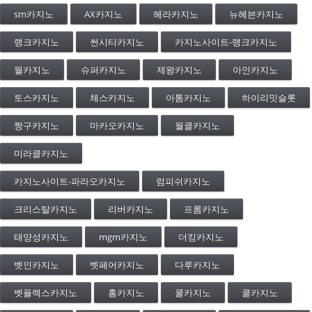
sm카지노
AX카지노
헤라카지노
뉴헤븐카지노
랭크카지노
썬시티카지노
카지노사이트-랭크카지노
월카지노
슈퍼카지노
제왕카지노
아인카지노
토스카지노
체스카지노
아톰카지노
하이리밋슬롯
짱구카지노
마카오카지노
월클카지노
미라클카지노
카지노사이트-파라오카지노
럼피쉬카지노
크리스탈카지노
리버카지노
프롬카지노
태양성카지노
mgm카지노
더킹카지노
벳인카지노
벳페어카지노
다루카지노
벳플렉스카지노
홈카지노
쿨카지노
쿨카지노