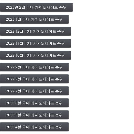
2023년 2월 국내 카지노사이트 순위
2023 1월 국내 카지노사이트 순위
2022 12월 국내 카지노사이트 순위
2022 11월 국내 카지노사이트 순위
2022 10월 국내 카지노사이트 순위
2022 9월 국내 카지노사이트 순위
2022 8월 국내 카지노사이트 순위
2022 7월 국내 카지노사이트 순위
2022 6월 국내 카지노사이트 순위
2022 5월 국내 카지노사이트 순위
2022 4월 국내 카지노사이트 순위