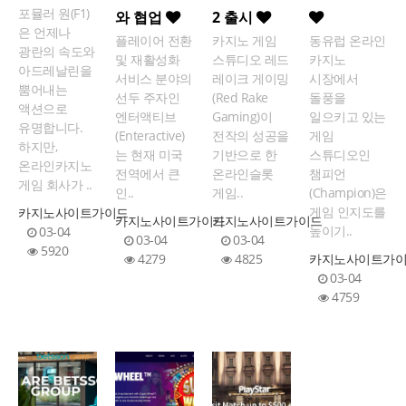
포뮬러 원(F1)
와 협업
2 출시
은 언제나
플레이어 전환
카지노 게임
동유럽 온라인
광란의 속도와
및 재활성화
스튜디오 레드
카지노
아드레날린을
서비스 분야의
레이크 게이밍
시장에서
뿜어내는
선두 주자인
(Red Rake
돌풍을
액션으로
엔터액티브
Gaming)이
일으키고 있는
유명합니다.
(Enteractive)
전작의 성공을
게임
하지만,
는 현재 미국
기반으로 한
스튜디오인
온라인카지노
전역에서 큰
온라인슬롯
챔피언
게임 회사가 ..
인..
게임..
(Champion)은
게임 인지도를
카지노사이트가이드
카지노사이트가이드
카지노사이트가이드
높이기..
03-04
03-04
03-04
5920
4279
4825
카지노사이트가
03-04
4759