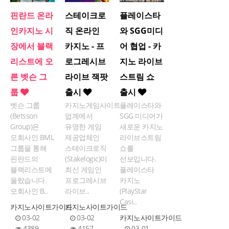
핀란드 온라
스테이크로
플레이스타
인카지노 시
직 온라인
와 SGG미디
장에서 블랙
카지노 - 프
어 협업 - 카
리스트에 오
로그레시브
지노 라이브
른 벳슨 그
라이브 잭팟
스트림 쇼
룹
출시
출시
벳슨 그룹
카지노게임사이트
플레이스타와
(Betsson
업계에서
SGG 미디어가
Group)은
유명한 게임
새로운 카지노
모회사인 BML
제공업체인
라이브스트림
그룹을 통해
스테이크로직
쇼를
핀란드의
(Stakelogic)이
선보입니다.
블랙리스트에
최신 게임인
플레이스타
올랐습니다.
프로그레시브
카지노
모회사인 B..
라이브..
(PlayStar
Casi..
카지노사이트가이드
카지노사이트가이드
03-02
03-02
카지노사이트가이드
4389
4157
03-01