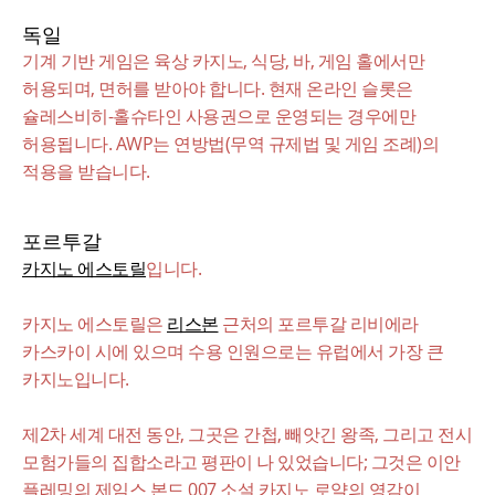
독일
기계 기반 게임은 육상 카지노, 식당, 바, 게임 홀에서만
허용되며, 면허를 받아야 합니다. 현재 온라인 슬롯은
슐레스비히-홀슈타인 사용권으로 운영되는 경우에만
허용됩니다. AWP는 연방법(무역 규제법 및 게임 조례)의
적용을 받습니다.
포르투갈
카지노 에스토릴
입니다.
카지노 에스토릴은
리스본
근처의 포르투갈 리비에라
카스카이 시에 있으며 수용 인원으로는 유럽에서 가장 큰
카지노입니다.
제2차 세계 대전 동안, 그곳은 간첩, 빼앗긴 왕족, 그리고 전시
모험가들의 집합소라고 평판이 나 있었습니다; 그것은 이안
플레밍의 제임스 본드 007 소설 카지노 로얄의 영감이