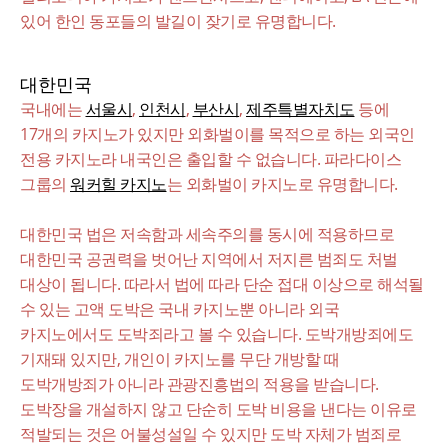
있어 한인 동포들의 발길이 잦기로 유명합니다.
대한민국
국내에는
서울시
,
인천시
,
부산시
,
제주특별자치도
등에
17개의 카지노가 있지만 외화벌이를 목적으로 하는 외국인
전용 카지노라 내국인은 출입할 수 없습니다. 파라다이스
그룹의
워커힐 카지노
는 외화벌이 카지노로 유명합니다.
대한민국 법은 저속함과 세속주의를 동시에 적용하므로
대한민국 공권력을 벗어난 지역에서 저지른 범죄도 처벌
대상이 됩니다. 따라서 법에 따라 단순 접대 이상으로 해석될
수 있는 고액 도박은 국내 카지노뿐 아니라 외국
카지노에서도 도박죄라고 볼 수 있습니다. 도박개방죄에도
기재돼 있지만, 개인이 카지노를 무단 개방할 때
도박개방죄가 아니라 관광진흥법의 적용을 받습니다.
도박장을 개설하지 않고 단순히 도박 비용을 낸다는 이유로
적발되는 것은 어불성설일 수 있지만 도박 자체가 범죄로