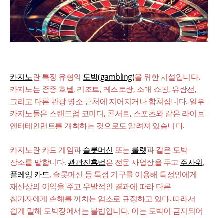
카지노
란 특정 유형의
도박(gambling)
을 위한 시설입니다.
카지노는 종종 호텔, 리조트, 레스토랑, 소매 쇼핑, 유람선,
그리고 다른 관광 명소 근처에 지어지거나 합쳐집니다. 일부
카지노들은 스탠드업 코미디, 콘서트, 스포츠와 같은 라이브
엔터테인먼트를 개최하는 것으로도 알려져 있습니다.
카지노란 카드 게임과
슬롯머신
또는
룰렛
과 같은 도박
장소를 말합니다.
관광진흥법
은 전문 사업장을 두고
주사위
,
플레잉 카드
, 슬롯머신 등 특정 기구를 이용해 특정인에게
재산상의 이익을 주고 우발적인 결과에 따라 다른
참가자에게 손해를 끼치는 업소로 규정하고 있다. 따라서
쉽게 말해 도박장에서는 불법입니다. 이는 도박이 금지되어