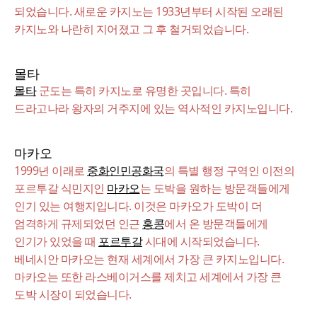
되었습니다. 새로운 카지노는 1933년부터 시작된 오래된
카지노와 나란히 지어졌고 그 후 철거되었습니다.
몰타
몰타
군도는 특히 카지노로 유명한 곳입니다. 특히
드라고나라 왕자의 거주지에 있는 역사적인 카지노입니다.
마카오
1999년 이래로
중화인민공화국
의 특별 행정 구역인 이전의
포르투갈 식민지인
마카오
는 도박을 원하는 방문객들에게
인기 있는 여행지입니다. 이것은 마카오가 도박이 더
엄격하게 규제되었던 인근
홍콩
에서 온 방문객들에게
인기가 있었을 때
포르투갈
시대에 시작되었습니다.
베네시안 마카오는 현재 세계에서 가장 큰 카지노입니다.
마카오는 또한 라스베이거스를 제치고 세계에서 가장 큰
도박 시장이 되었습니다.