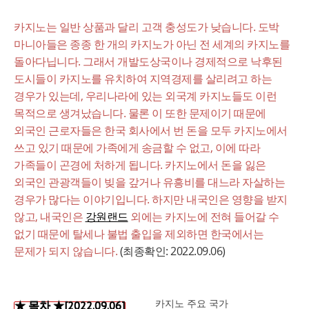
카지노는 일반 상품과 달리 고객 충성도가 낮습니다. 도박
마니아들은 종종 한 개의 카지노가 아닌 전 세계의 카지노를
돌아다닙니다. 그래서 개발도상국이나 경제적으로 낙후된
도시들이 카지노를 유치하여 지역경제를 살리려고 하는
경우가 있는데, 우리나라에 있는 외국계 카지노들도 이런
목적으로 생겨났습니다. 물론 이 또한 문제이기 때문에
외국인 근로자들은 한국 회사에서 번 돈을 모두 카지노에서
쓰고 있기 때문에 가족에게 송금할 수 없고, 이에 따라
가족들이 곤경에 처하게 됩니다. 카지노에서 돈을 잃은
외국인 관광객들이 빚을 갚거나 유흥비를 대느라 자살하는
경우가 많다는 이야기입니다. 하지만 내국인은 영향을 받지
않고, 내국인은
강원랜드
외에는 카지노에 전혀 들어갈 수
없기 때문에 탈세나 불법 출입을 제외하면 한국에서는
문제가 되지 않습니다.
(최종확인: 2022.09.06)
카지노 주요 국가
★ 목차 ★
[2022.09.06]