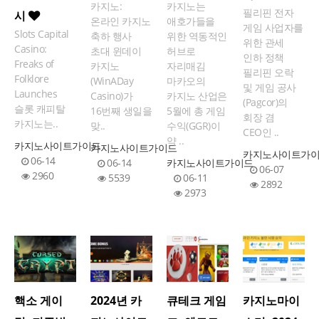
카지노:
카지노는
필리핀 전자
시
온라인 카지노
애호가들을
게임 사업자를
Slots Capital
축하 행사
위한 역동적인
위한 관세
Casino:
초대 윈데이
허브로
인하 정책
Freaks of
카지노
자리매김
필리핀 오락
Folklore
(WinADay
마카오의
및 게임 공사
Launches
Casino)가
카지노 산업은
(Pagcor)의
슬롯 캐피탈
16번째 생일을
5월에 총 게임
회장 겸
카지노는..
맞..
수익(GGR)이
CEO인 ..
약 ..
카지노사이트가이드
카지노사이트가이드
카지노사이트가
06-14
06-14
카지노사이트가이드
06-07
2960
5539
06-11
2892
2973
핵소 게이
2024년 카
큐테크 게임
카지노마이