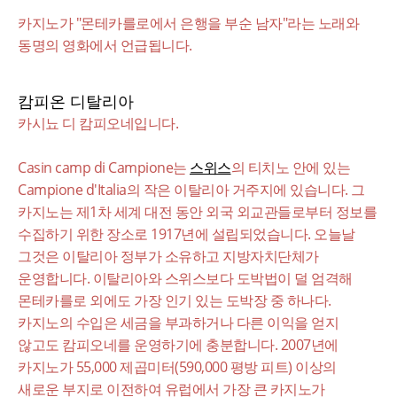
카지노가 "몬테카를로에서 은행을 부순 남자"라는 노래와
동명의 영화에서 언급됩니다.
캄피온 디탈리아
카시뇨 디 캄피오네입니다.
Casin camp di Campione는
스위스
의 티치노 안에 있는
Campione d'Italia의 작은 이탈리아 거주지에 있습니다. 그
카지노는 제1차 세계 대전 동안 외국 외교관들로부터 정보를
수집하기 위한 장소로 1917년에 설립되었습니다. 오늘날
그것은 이탈리아 정부가 소유하고 지방자치단체가
운영합니다. 이탈리아와 스위스보다 도박법이 덜 엄격해
몬테카를로 외에도 가장 인기 있는 도박장 중 하나다.
카지노의 수입은 세금을 부과하거나 다른 이익을 얻지
않고도 캄피오네를 운영하기에 충분합니다. 2007년에
카지노가 55,000 제곱미터(590,000 평방 피트) 이상의
새로운 부지로 이전하여 유럽에서 가장 큰 카지노가