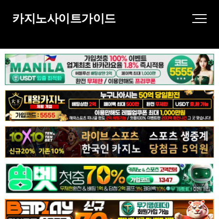
카지노사이트가이드