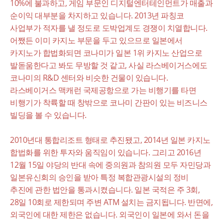
10%에 불과하고, 게임 부문인 디지털엔터테인먼트가 매출과
순이익 대부분을 차지하고 있습니다. 2013년 파칭코
사업부가 적자를 낼 정도로 도박업계도 경쟁이 치열합니다.
어쨌든 이미 카지노 부문을 두고 있으므로 일본에서
카지노가 합법화되면 코나미가 일본 1위 카지노 산업으로
발돋움한다고 봐도 무방할 것 같고, 사실 라스베이거스에도
코나미의 R&D 센터와 비슷한 건물이 있습니다.
라스베이거스 맥캐런 국제공항으로 가는 비행기를 타면
비행기가 착륙할 때 창밖으로 코나미 간판이 있는 비즈니스
빌딩을 볼 수 있습니다.
2010년대 통합리조트 형태로 추진됐고, 2014년 일본 카지노
합법화를 위한 투자와 움직임이 있습니다. 그리고 2016년
12월 15일 야당의 반대 속에 중의원과 참의원 모두 자민당과
일본유신회의 승인을 받아 특정 복합관광시설의 정비
추진에 관한 법안을 통과시켰습니다. 일본 국적은 주 3회,
28일 10회로 제한되며 주변 ATM 설치는 금지됩니다. 반면에,
외국인에 대한 제한은 없습니다. 외국인이 일본에 와서 돈을