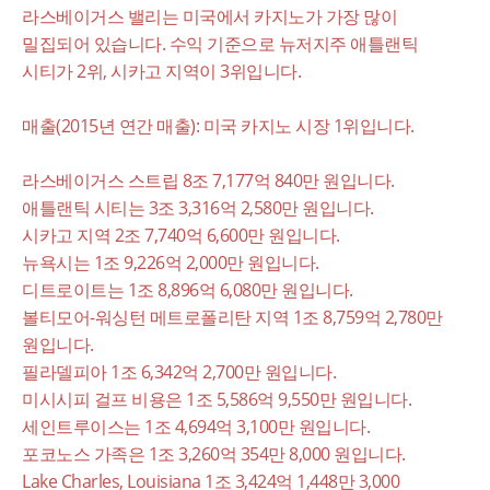
라스베이거스 밸리는 미국에서 카지노가 가장 많이
밀집되어 있습니다. 수익 기준으로 뉴저지주 애틀랜틱
시티가 2위, 시카고 지역이 3위입니다.
매출(2015년 연간 매출): 미국 카지노 시장 1위입니다.
라스베이거스 스트립 8조 7,177억 840만 원입니다.
애틀랜틱 시티는 3조 3,316억 2,580만 원입니다.
시카고 지역 2조 7,740억 6,600만 원입니다.
뉴욕시는 1조 9,226억 2,000만 원입니다.
디트로이트는 1조 8,896억 6,080만 원입니다.
볼티모어-워싱턴 메트로폴리탄 지역 1조 8,759억 2,780만
원입니다.
필라델피아 1조 6,342억 2,700만 원입니다.
미시시피 걸프 비용은 1조 5,586억 9,550만 원입니다.
세인트루이스는 1조 4,694억 3,100만 원입니다.
포코노스 가족은 1조 3,260억 354만 8,000 원입니다.
Lake Charles, Louisiana 1조 3,424억 1,448만 3,000