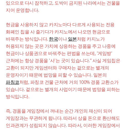
있으므로 다시 잠적하고, 도박이 금지된 나라에서는 건물을
지어 운영합니다.
현금을 사용하지 않고 카지노마다 다르게 사용되는 전용
화폐인 칩을 사 즐기다가 카지노에서 나오면 현금으로
바꿔주는 방식입니다.
한국
이나
일본
처럼 카지노가
허용되지 않는 곳은 가치에 상응하는 경품을 주고 나중에
현금이나 상품권으로 바꿔주는 편법을 쓰는데, '게임방'
근처에는 항상 경품을 '사'는 곳이 있습니다." 사실 게임칩은
교환이 되지만 게임센터와 구매자는 겉으로는 별개의
운영자이기 때문에 법망을 피할 수 있습니다. 일본의
파칭코
처럼, 파칭코 건물 근처에 거의 100% 경품 교환소가
있습니다. 겉으로는 별개의 사업이기 때문에 법망을 피하는
방식입니다.
즉, 경품을 게임장에서 꺼내는 순간 개인의 재산이 되어
게임장과는 무관하게 됩니다. 따라서 상을 돈으로 환산해도
인과관계가 성립되지 않습니다. 따라서, 이러한 게임장에서