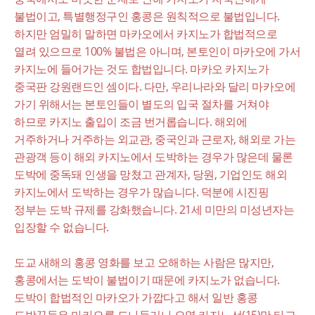
불법이고, 특별행정구인 홍콩은 원칙적으로 불법입니다.
하지만 엄밀히 말하면 마카오에서 카지노가 합법적으로
열려 있으므로 100% 불법은 아니며, 본토인이 마카오에 가서
카지노에 들어가는 것도 합법입니다. 마카오 카지노가
중국판 강원랜드인 셈이다. 다만, 우리나라와 달리 마카오에
가기 위해서는 본토인들이 별도의 입국 절차를 거쳐야
하므로 카지노 출입이 조금 번거롭습니다. 해외에
거주하거나 거주하는 외교관, 중국인과 근로자, 해외로 가는
관광객 등이 해외 카지노에서 도박하는 경우가 많은데 물론
도박에 중독돼 인생을 망쳤고 관계자, 당원, 기업인도 해외
카지노에서 도박하는 경우가 많습니다. 덕분에 시진핑
정부는 도박 규제를 강화했습니다. 21세 미만의 미성년자는
입장할 수 없습니다.
도교 새해의 홍콩 영화를 보고 오해하는 사람은 많지만,
홍콩에서는 도박이 불법이기 때문에 카지노가 없습니다.
도박이 합법적인 마카오가 가깝다고 해서 일반 홍콩
도박꾼들은 마카오를 드나들거나 오염 카지노선(15)만 타고