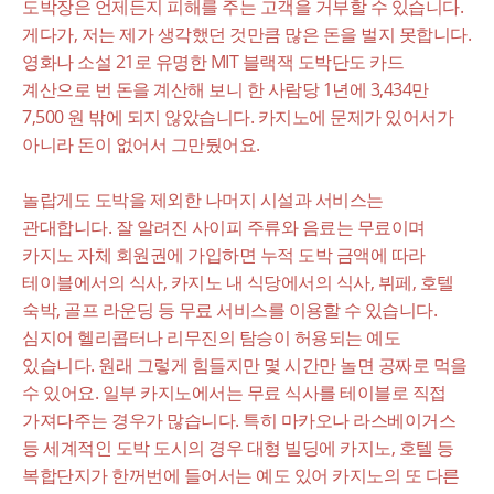
도박장은 언제든지 피해를 주는 고객을 거부할 수 있습니다.
게다가, 저는 제가 생각했던 것만큼 많은 돈을 벌지 못합니다.
영화나 소설 21로 유명한 MIT 블랙잭 도박단도 카드
계산으로 번 돈을 계산해 보니 한 사람당 1년에 3,434만
7,500 원 밖에 되지 않았습니다. 카지노에 문제가 있어서가
아니라 돈이 없어서 그만뒀어요.
놀랍게도 도박을 제외한 나머지 시설과 서비스는
관대합니다. 잘 알려진 사이피 주류와 음료는 무료이며
카지노 자체 회원권에 가입하면 누적 도박 금액에 따라
테이블에서의 식사, 카지노 내 식당에서의 식사, 뷔페, 호텔
숙박, 골프 라운딩 등 무료 서비스를 이용할 수 있습니다.
심지어 헬리콥터나 리무진의 탐승이 허용되는 예도
있습니다. 원래 그렇게 힘들지만 몇 시간만 놀면 공짜로 먹을
수 있어요. 일부 카지노에서는 무료 식사를 테이블로 직접
가져다주는 경우가 많습니다. 특히 마카오나 라스베이거스
등 세계적인 도박 도시의 경우 대형 빌딩에 카지노, 호텔 등
복합단지가 한꺼번에 들어서는 예도 있어 카지노의 또 다른