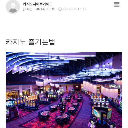
카지노사이트가이드
0건
14,303회
22-09-06 15:32
카지노 즐기는법