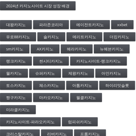
2024년 카지노사이트 시장 성장 배경
대왕카지노
파라존코리아
에이전트카지노
xxbet
유로88카지노
솔카지노
메리트카지노
더킹카지노
sm카지노
AX카지노
헤라카지노
뉴헤븐카지노
랭크카지노
썬시티카지노
카지노사이트-랭크카지노
월카지노
슈퍼카지노
제왕카지노
아인카지노
토스카지노
체스카지노
아톰카지노
하이리밋슬롯
짱구카지노
마카오카지노
월클카지노
미라클카지노
카지노사이트-파라오카지노
럼피쉬카지노
크리스탈카지노
리버카지노
프롬카지노