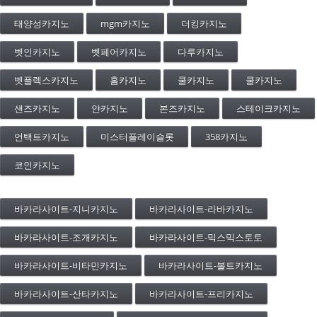
태양성카지노
mgm카지노
더킹카지노
벳인카지노
벳페어카지노
다루카지노
벳플렉스카지노
홈카지노
쿨카지노
쿨카지노
샌즈카지노
얀카지노
본즈카지노
스테이크카지노
언택트카지노
미스터플레이슬롯
358카지노
코인카지노
바카라사이트-지니카지노
바카라사이트-라바카지노
바카라사이트-조개카지노
바카라사이트-믹스믹스토토
바카라사이트-비타민카지노
바카라사이트-볼트카지노
바카라사이트-산타카지노
바카라사이트-프리카지노