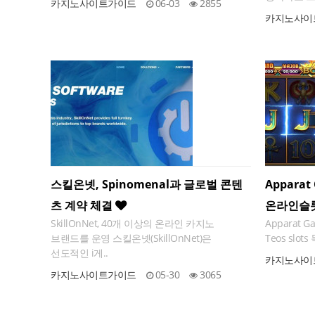
카지노사이트가이드
06-03
2855
카지노사이
스킬온넷, Spinomenal과 글로벌 콘텐
Appara
츠 계약 체결
온라인슬
SkillOnNet, 40개 이상의 온라인 카지노
Apparat Gam
브랜드를 운영 스킬온넷(SkillOnNet)은
Teos slots
선도적인 i게..
카지노사이
카지노사이트가이드
05-30
3065