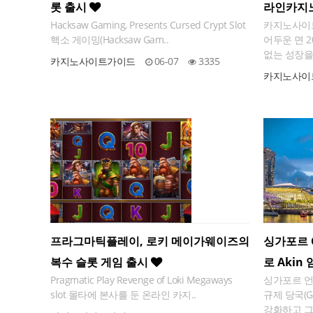
롯 출시
라인카지노
Hacksaw Gaming, Presents Cursed Crypt Slot
카지노사이트
핵소 게이밍(Hacksaw Gam..
어두운 면 2
없는 성장을
카지노사이트가이드
06-07
3335
카지노사이
프라그마틱플레이, 로키 메이가웨이즈의
싱가포르 
복수 슬롯 게임 출시
로 Akin
Pragmatic Play Revenge of Loki Megaways
싱가포르 언
slot 몰타에 본사를 둔 온라인 카지..
규제 당국(G
강화하고 그 