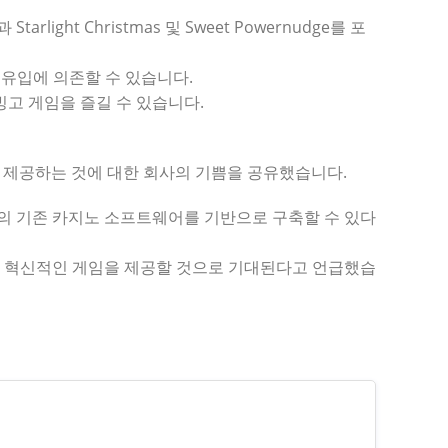
arlight Christmas 및 Sweet Powernudge를 포
유입에 의존할 수 있습니다.
고 게임을 즐길 수 있습니다.
게 제공하는 것에 대한 회사의 기쁨을 공유했습니다.
내의 기존 카지노 소프트웨어를 기반으로 구축할 수 있다
 혁신적인 게임을 제공할 것으로 기대된다고 언급했습