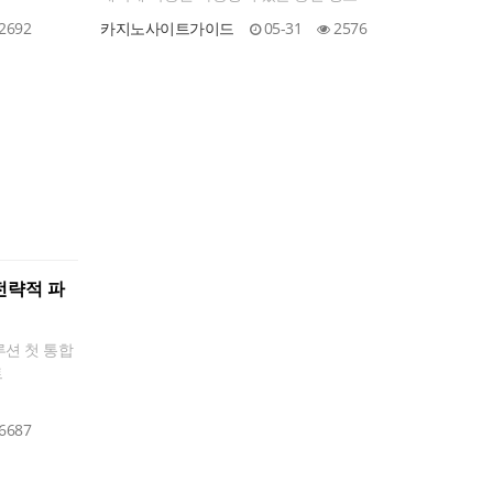
2692
카지노사이트가이드
05-31
2576
전략적 파
루션 첫 통합
트
6687