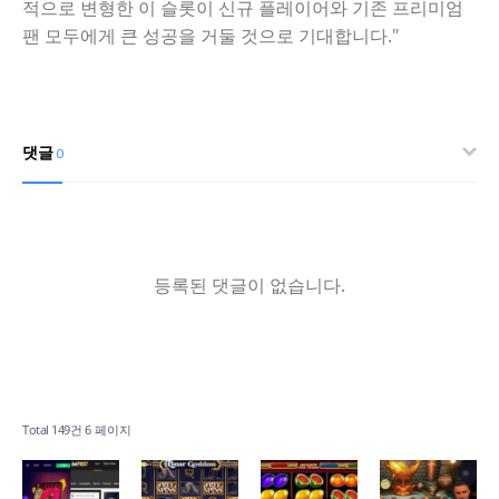
적으로 변형한 이 슬롯이 신규 플레이어와 기존 프리미엄
팬 모두에게 큰 성공을 거둘 것으로 기대합니다."
댓글
0
등록된 댓글이 없습니다.
Total 149건
6 페이지