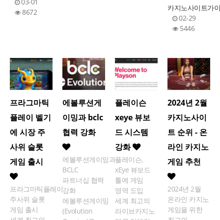
03-01
카지노사이트가
8672
02-29
5446
프라그마틱
에볼루션게
플레이슨
2024년 2월
플레이 벨기
이밍과 bclc
xeye 뷰보
카지노사이
에 시장 주
협력 강화
드 시스템
트 순위 - 온
사위 슬롯
강화
라인 카지노
에볼루션게이밍과
플레이슨,
게임 출시
게임 추천
BCLC
xEye 뷰보드
파트너십 협력
툴에 게임
프라그마틱플레이
2024년 2월
강화
영역 도입
주사위 슬롯
온라인 카지노
에볼루션게이밍
세계 최고의
게임 출시
게임을 위한
(Evolution
라이브카지노
세계 최고의
최고의