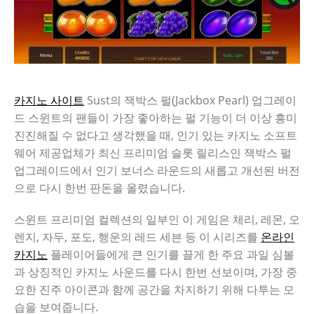
카지노 사이트
Sust의 잭박스 펄(Jackbox Pearl) 업그레이
드 스윈트의 팬들이 가장 좋아하는 펄 기능이 더 이상 흥미
진진해질 수 없다고 생각했을 때, 인기 있는 카지노 소프트
웨어 제공업체가 최신 프리미엄 슬롯 릴리스인 잭박스 펄
업그레이드에서 인기 보너스 라운드의 새롭고 개선된 버전
으로 다시 한번 판돈을 올렸습니다.
스윈트 프리미엄 컬렉션의 일부인 이 게임은 체리, 레몬, 오
렌지, 자두, 포도, 행운의 레드 세븐 등 이 시리즈를
온라인
카지노
플레이어들에게 큰 인기를 끌게 한 주요 과일 심볼
과 상징적인 카지노 사운드를 다시 한번 선보이며, 가장 중
요한 진주 아이콘과 함께 공간을 차지하기 위해 다투는 모
습을 보여줍니다.