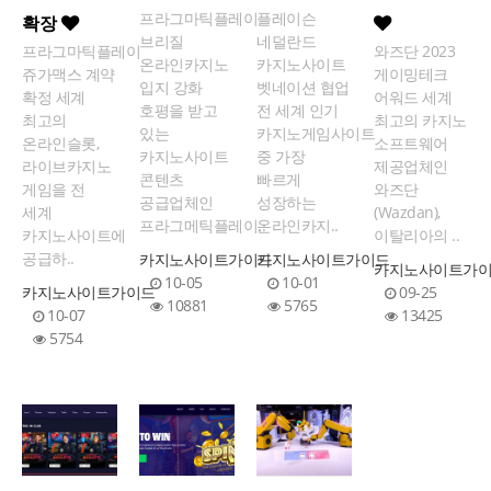
프라그마틱플레이
플레이슨
확장
브리질
네덜란드
프라그마틱플레이
와즈단 2023
온라인카지노
카지노사이트
쥬가맥스 계약
게이밍테크
입지 강화
벳네이션 협업
확정 세계
어워드 세계
호평을 받고
전 세계 인기
최고의
최고의 카지노
있는
카지노게임사이트
온라인슬롯,
소프트웨어
카지노사이트
중 가장
라이브카지노
제공업체인
콘텐츠
빠르게
게임을 전
와즈단
공급업체인
성장하는
세계
(Wazdan),
프라그메틱플레이..
온라인카지..
카지노사이트에
이탈리아의 ..
공급하..
카지노사이트가이드
카지노사이트가이드
카지노사이트가
10-05
10-01
카지노사이트가이드
09-25
10881
5765
10-07
13425
5754