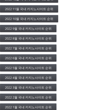
2022 11월 국내 카지노사이트 순위
2022 10월 국내 카지노사이트 순위
2022 9월 국내 카지노사이트 순위
2022 8월 국내 카지노사이트 순위
2022 7월 국내 카지노사이트 순위
2022 6월 국내 카지노사이트 순위
2022 5월 국내 카지노사이트 순위
2022 4월 국내 카지노사이트 순위
2022 3월 국내 카지노사이트 순위
2022 2월 국내 카지노사이트 순위
2022 1월 국내 카지노사이트 순위