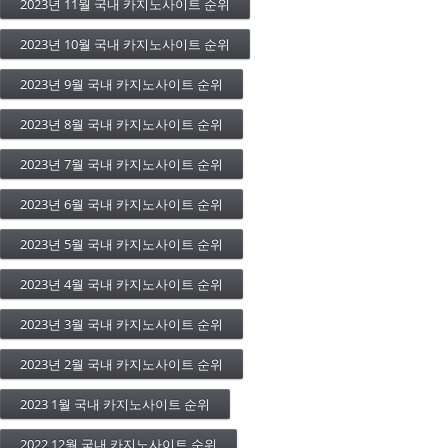
2023년 11월 국내 카지노사이트 순위
2023년 10월 국내 카지노사이트 순위
2023년 9월 국내 카지노사이트 순위
2023년 8월 국내 카지노사이트 순위
2023년 7월 국내 카지노사이트 순위
2023년 6월 국내 카지노사이트 순위
2023년 5월 국내 카지노사이트 순위
2023년 4월 국내 카지노사이트 순위
2023년 3월 국내 카지노사이트 순위
2023년 2월 국내 카지노사이트 순위
2023 1월 국내 카지노사이트 순위
2022 12월 국내 카지노사이트 순위