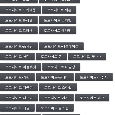
토토사이트 도라에몽
토토사이트 세븐
토토사이트 블랙벳
토토사이트 알파벳
토토사이트 토리벳
토토사이트 메타벳
토토사이트-솜사탕
토토사이트-세븐데이즈
토토사이트-아린
토토사이트-윈
토토사이트-바나나
토토사이트-더블유벳
토토사이트-미슐랭
토토사이트-카린
토토사이트-플레이
토토사이트-마추자
토토사이트-저금통
토토사이트-스마일
토토사이트-레모나
토토사이트-기가
토토사이트-레고
토토사이트-애플
토토사이트-풀스윙