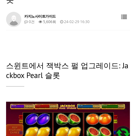
카지노사이트가이드
0건
5,606회
24-02-29 16:30
스윈트에서 잭박스 펄 업그레이드: Ja
ckbox Pearl 슬롯