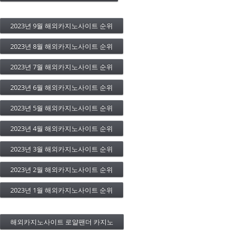
2023년 9월 해외카지노사이트 순위
2023년 8월 해외카지노사이트 순위
2023년 7월 해외카지노사이트 순위
2023년 6월 해외카지노사이트 순위
2023년 5월 해외카지노사이트 순위
2023년 4월 해외카지노사이트 순위
2023년 3월 해외카지노사이트 순위
2023년 2월 해외카지노사이트 순위
2023년 1월 해외카지노사이트 순위
해외카지노사이트 로얄팬더 카지노