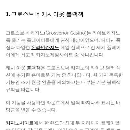
1. 그로스브너 캐시아웃 블랙잭
그로스브너 카지노(Grosvenor Casino)는 라이브카지노
를 즐기는 플레이어들에게 관심 대상이었으며, 뛰어난 품
질과 다양한
온라인카지노
게임 선택으로 전 세계 플레이
어에게 최고의 카지노게임사이트 중 하나입니다.
캐시 아웃
블랙잭
은 그로스브너 카지노의 라이브 딜러 섹
션에 추가된 흥미로운 기능 중 하나입니다. 한 가지 독특한
기능인 조기 현금 인출을 제외하고는 대부분 기본 블랙잭
규칙을 따릅니다.
이 기능을 사용하면 라운드에서 일찍 빠져나와 표시된 배
당금을 받을 수 있습니다.
카지노사이트
에서 한 핸드당 최대 두 자리까지 플레이할
수 있으며, 각 라운드에서 이길 수 있는 금액이 두 배로 늘