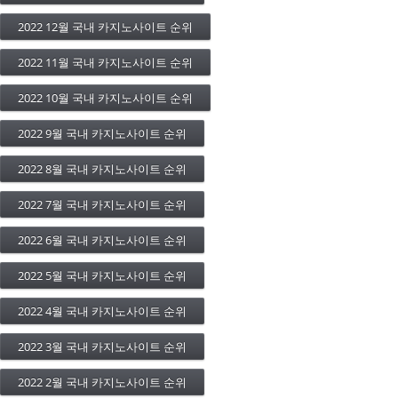
2022 12월 국내 카지노사이트 순위
2022 11월 국내 카지노사이트 순위
2022 10월 국내 카지노사이트 순위
2022 9월 국내 카지노사이트 순위
2022 8월 국내 카지노사이트 순위
2022 7월 국내 카지노사이트 순위
2022 6월 국내 카지노사이트 순위
2022 5월 국내 카지노사이트 순위
2022 4월 국내 카지노사이트 순위
2022 3월 국내 카지노사이트 순위
2022 2월 국내 카지노사이트 순위