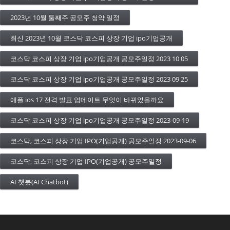
2023년 10월 둘째주 공모주 청약 일정
최신 2023년 10월 코스닥 코스피 상장 기업 ipo기업공개
코스닥 코스피 상장 기업 ipo기업공개 공모주일정 2023 10 05
코스닥 코스피 상장 기업 ipo기업공개 공모주일정 2023 09 25
애플 ios 17 전격 발표 업데이트 무엇이 바뀌었을까요
코스닥 코스피 상장 기업 ipo기업공개 공모주일정 2023-09-19
코스닥, 코스피 상장 기업 IPO(기업공개) 공모주일정 2023-09-06
코스닥, 코스피 상장 기업 IPO(기업공개) 공모주일정
AI 챗봇(AI Chatbot)