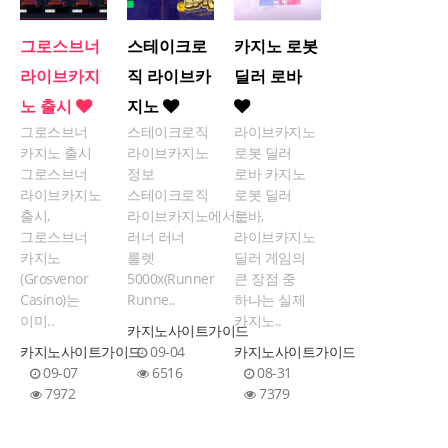
그로스브너
스테이크로
카지노 로봇
라이브카지
직 라이브카
딜러 로바
노 출시
지노
그로스브너
스테이크로직
라이브카지노
카지노 출시
라이브카지노
로봇 딜러
그로스브너
정보
로바 카지노
라이브카지노
스테이크로직
로봇 딜러
출시,
라이브카지노에서는
로바,
그로스브너
러너 러너
라이브카지노
카지노
룰렛
딜러 게임의
(Grosvenor
5000x(Runner
큰 장점 중
Casino)는
Runne..
하나는 실제
이미..
카지노..
카지노사이트가이드
카지노사이트가이드
09-04
카지노사이트가이드
09-07
6516
08-31
7972
7379