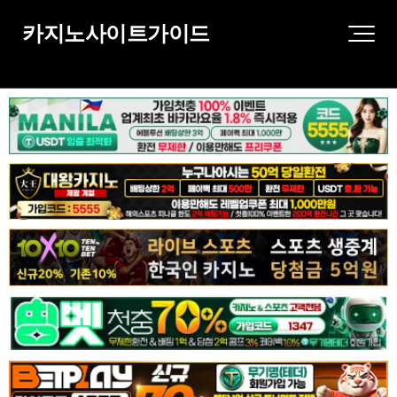
카지노사이트가이드