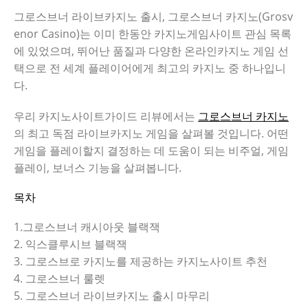
그로스브너 라이브카지노 출시, 그로스브너 카지노(Grosv
enor Casino)는 이미 한동안 카지노게임사이트 관심 목록
에 있었으며, 뛰어난 품질과 다양한 온라인카지노 게임 선
택으로 전 세계 플레이어에게 최고의 카지노 중 하나입니
다.
우리 카지노사이트가이드 리뷰에서는
그로스브너 카지노
의 최고 독점 라이브카지노 게임을 살펴볼 것입니다. 어떤
게임을 플레이할지 결정하는 데 도움이 되는 비주얼, 게임
플레이, 보너스 기능을 살펴봅니다.
목차
1.그로스브너 캐시아웃 블랙잭
2. 익스클루시브 블랙잭
3. 그로스브로 카지노를 제공하는 카지노사이트 추천
4. 그로스브너 룰렛
5. 그로스브너 라이브카지노 출시 마무리