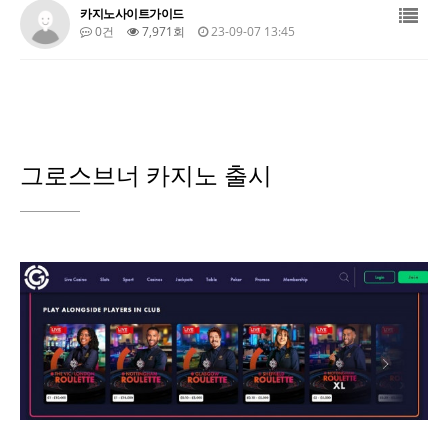
카지노사이트가이드
0건
7,971회
23-09-07 13:45
그로스브너 카지노 출시