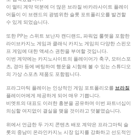
이 멀티 계약 덕분에 더 많은 브라질 바카라사이트 플레이
어들이 이 브랜드의 광범위한 슬롯 포트폴리오를 발견할
수 있게 되었습니다.
또한 PP는 스위트 보난자 캔디랜드, 파워업 룰렛을 포함한
라이브카지노 게임과 클래식 카지노 게임의 다양한 스핀오
프 게임에 대한 액세스 권한을 부여할 것입니다.
이번 계약에는 카지노사이트의 플레이어가 축구, 모터스포
츠, 경마 등에 베팅하여 행운을 시험해 볼 수 있는 스튜디오
의 가상 스포츠 제품도 포함됩니다.
프라그마틱 플레이는 인상적인 게임 포트폴리오를
브라질
플레이어에게 제공하게 되어 매우 기쁩니다.
비엣트의 대표도 이러한 흥분을 공유하며 이번 파트너십이
의심할 여지없이 결실을 맺을 것이라고 덧붙였습니다.
위에서 언급한 두 가지 콘텐츠 배포 계약은 프라그마틱 슬
롯의 중남미 온라인카지노 시장 입지를 강화하고 선도적인