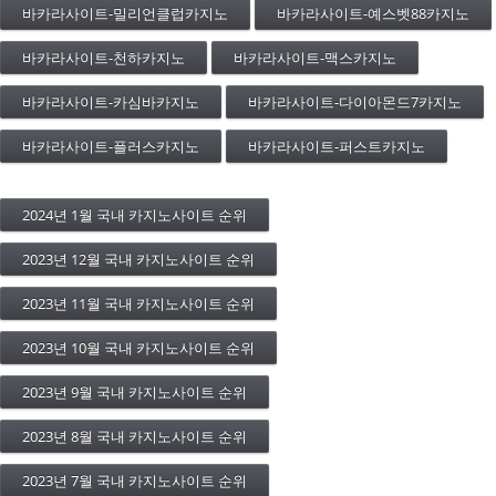
바카라사이트-밀리언클럽카지노
바카라사이트-예스벳88카지노
바카라사이트-천하카지노
바카라사이트-맥스카지노
바카라사이트-카심바카지노
바카라사이트-다이아몬드7카지노
바카라사이트-플러스카지노
바카라사이트-퍼스트카지노
2024년 1월 국내 카지노사이트 순위
2023년 12월 국내 카지노사이트 순위
2023년 11월 국내 카지노사이트 순위
2023년 10월 국내 카지노사이트 순위
2023년 9월 국내 카지노사이트 순위
2023년 8월 국내 카지노사이트 순위
2023년 7월 국내 카지노사이트 순위