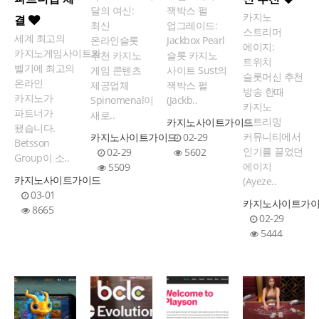
달의 여신:
잭박스 펄
카지노
결
최신
업그레이드:
스트리머
세계 최고의
온라인슬롯
Jackbox Pearl
에이지:
카지노게임사이트와
추천 카지노
슬롯 카지노
트위치
벨기에 최고의
게임 콘텐츠
사이트 Sust의
슬롯머신 추천
온라인
제공업체
잭박스 펄
방송 한때
카지노가
Spinomenal이
(Jackb..
카지노
파트너가
새로..
스트리밍
카지노사이트가이드
됐습니다.
커뮤니티에서
카지노사이트가이드
02-29
Betsson
인기를 끌었던
02-29
5602
Group이 소..
에이지
5509
카지노사이트가이드
(Ayeze..
03-01
카지노사이트가
8665
02-29
5444