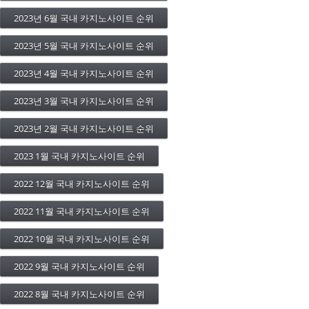
2023년 6월 국내 카지노사이트 순위
2023년 5월 국내 카지노사이트 순위
2023년 4월 국내 카지노사이트 순위
2023년 3월 국내 카지노사이트 순위
2023년 2월 국내 카지노사이트 순위
2023 1월 국내 카지노사이트 순위
2022 12월 국내 카지노사이트 순위
2022 11월 국내 카지노사이트 순위
2022 10월 국내 카지노사이트 순위
2022 9월 국내 카지노사이트 순위
2022 8월 국내 카지노사이트 순위