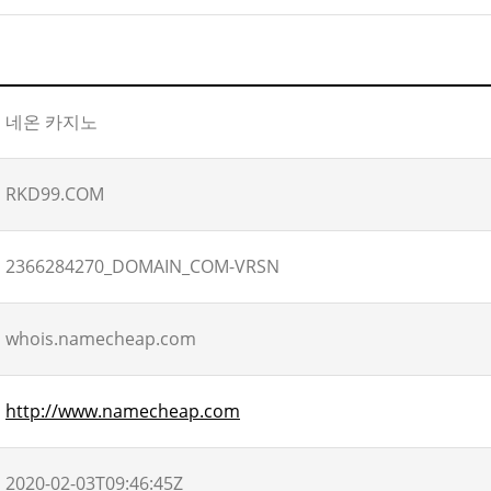
네온 카지노
RKD99.COM
2366284270_DOMAIN_COM-VRSN
whois.namecheap.com
http://www.namecheap.com
2020-02-03T09:46:45Z