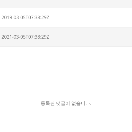
2019-03-05T07:38:29Z
2021-03-05T07:38:29Z
등록된 댓글이 없습니다.