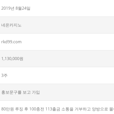
2019년 8월24일
네온카지노
rkd99.com
1,130,000원
3주
홍보문구를 보고 가입
80만원 루징 후 100충전 113출금 소통을 거부하고 양방으로 