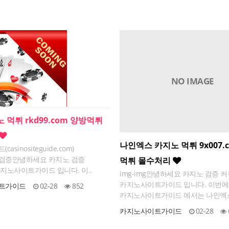
NO IMAGE
먹튀 rkd99.com 양방먹튀
나인엑스 카지노 먹튀 9x007.
asinositeguide.com)
검증안녕하세요 카지노 검증
먹튀 몰수처리
지노사이트가이드 입니다. 이..
img-img안녕하세요 카지노 검증 
카지노사이트가이드 입니다. 이번에
트가이드
02-28
852
카지노사이트가이드 에서는 나인엑스
카지노사이트가이드
02-28