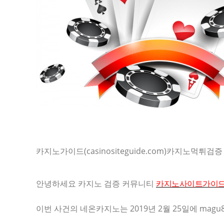
카지노가이드(casinositeguide.com)카지노먹튀검증
안녕하세요 카지노 검증 커뮤니티
카지노사이트가이
이번 사건의 네온카지노는 2019년 2월 25일에
magu