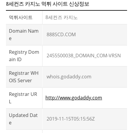
8세컨즈 카지노 먹튀 사이트 신상정보
먹튀사이트
8세컨즈 카지노
Domain Nam
888SCD.COM
e
Registry Dom
2455500038_DOMAIN_COM-VRSN
ain ID
Registrar WH
whois.godaddy.com
OIS Server
Registrar UR
http://www.godaddy.com
L
Updated Dat
2019-11-15T05:15:56Z
e