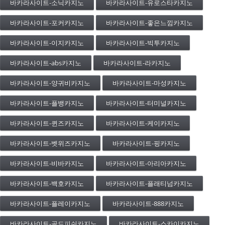
바카라사이트-소닉카지노
바카라사이트-유로스타카지노
바카라사이트-포커카지노
바카라사이트-좋은느낌카지노
바카라사이트-이지카지노
바카라사이트-빅투카지노
바카라사이트-abs카지노
바카라사이트-라카지노
바카라사이트-양귀비카지노
바카라사이트-마성카지노
바카라사이트-플뱅카지노
바카라사이트-터미널카지노
바카라사이트-퀸즈카지노
바카라사이트-케이카지노
바카라사이트-벳위즈카지노
바카라사이트-핑카지노
바카라사이트-비바카지노
바카라사이트-아리아카지노
바카라사이트-백호카지노
바카라사이트-플래티넘카지노
바카라사이트-플레이카지노
바카라사이트-888카지노
바카라사이트-골드피쉬카지노
바카라사이트-스카이카지노