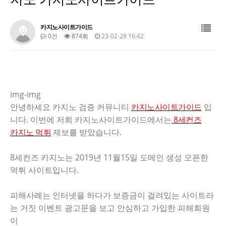
카지노사이트가이드
0건
874회
23-02-28 16:42
img-img
안녕하세요 카지노 검증 커뮤니티
카지노사이트가이드
입
니다. 이번에 저희 카지노사이트가이드에서는
8세컨즈
카지노 먹튀
제보를 받았습니다.
8세컨즈 카지노는 2019년 11월15일 도메인 생성 오픈한
먹튀 사이트입니다.
피해사례는 인터넷을 하다가 보증금이 걸려있는 사이트라
는 거짓 이벤트 광고문을 보고 안심하고 가입한 피해회원
이