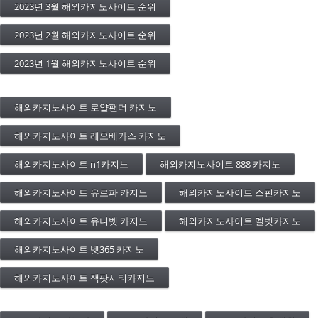
2023년 3월 해외카지노사이트 순위
2023년 2월 해외카지노사이트 순위
2023년 1월 해외카지노사이트 순위
해외카지노사이트 로얄팬더 카지노
해외카지노사이트 레오베가스 카지노
해외카지노사이트 n1카지노
해외카지노사이트 888 카지노
해외카지노사이트 유로파 카지노
해외카지노사이트 스핀카지노
해외카지노사이트 유니벳 카지노
해외카지노사이트 멜벳카지노
해외카지노사이트 벳365 카지노
해외카지노사이트 잭팟시티카지노