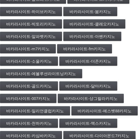
바카라사이트-하이브카지노
바카라사이트-붐카지노
바카라사이트-빅토리카지노
바카라사이트-클레오카지노
바카라사이트-알파벳카지노
바카라사이트-아벤카지노
바카라사이트-m7카지노
바카라사이트-fm카지노
바카라사이트-소울카지노
바카라사이트-더존카지노
바카라사이트-에볼루션라이트닝카지노
바카라사이트-골드카지노
바카라사이트-달마카지노
바카라사이트-007카지노
바카라사이트-샹그릴라카지노
바카라사이트-밀리언클럽카지노
바카라사이트-예스벳88카지노
바카라사이트-천하카지노
바카라사이트-맥스카지노
바카라사이트-카심바카지노
바카라사이트-다이아몬드7카지노