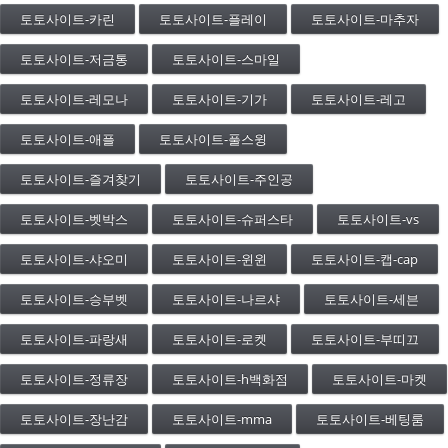
토토사이트-카린
토토사이트-플레이
토토사이트-마추자
토토사이트-저금통
토토사이트-스마일
토토사이트-레모나
토토사이트-기가
토토사이트-레고
토토사이트-애플
토토사이트-풀스윙
토토사이트-즐겨찾기
토토사이트-주인공
토토사이트-벳박스
토토사이트-슈퍼스타
토토사이트-vs
토토사이트-샤오미
토토사이트-윈윈
토토사이트-캡-cap
토토사이트-승부벳
토토사이트-나르샤
토토사이트-세븐
토토사이트-파랑새
토토사이트-로켓
토토사이트-부띠끄
토토사이트-정류장
토토사이트-h백화점
토토사이트-마켓
토토사이트-장난감
토토사이트-mma
토토사이트-베팅룸