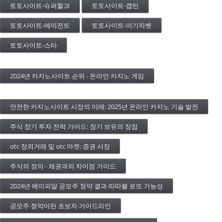
토토사이트-슈퍼헐크
토토사이트-캡틴
토토사이트-에이전트
토토사이트-이기자벳
토토사이트-스타
2024년 카지노사이트 순위 - 온라인 카지노 게임
안전한 카지노사이트 시장의 미래: 2025년 온라인 카지노 기술 발전
주식 장기 투자 전략 가이드: 장기 보유의 장점
otc 장외거래 및 otc 마켓: 증권 시장
주식의 정의 - 채권과의 차이점 가이드
2024년 에이피알 공모주 청약 결과 따따블 로또 가능성
공모주 청약이란 초보자 가이드라인