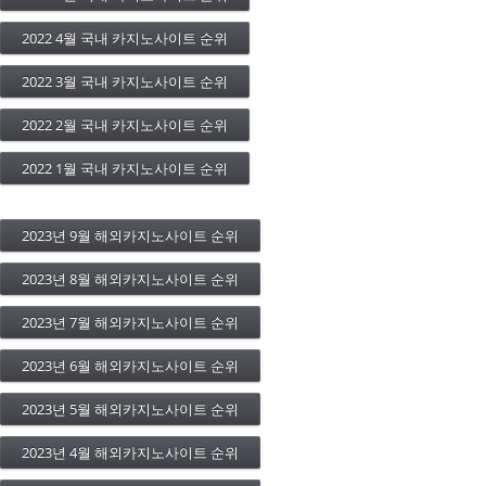
2022 4월 국내 카지노사이트 순위
2022 3월 국내 카지노사이트 순위
2022 2월 국내 카지노사이트 순위
2022 1월 국내 카지노사이트 순위
2023년 9월 해외카지노사이트 순위
2023년 8월 해외카지노사이트 순위
2023년 7월 해외카지노사이트 순위
2023년 6월 해외카지노사이트 순위
2023년 5월 해외카지노사이트 순위
2023년 4월 해외카지노사이트 순위