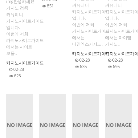
img안녕하세요
커뮤티니
커뮤니티
851
카지노 검증
카지노사이트가이드
카지노사이트가
커뮤티니
입니다.
입니다.
카지노사이트가이드
이번에 저희
이번에 저희
입니다.
카지노사이트가이드
카지노사이트가
이번에 저희
에서는
에서는 아이엠
카지노사이트가이드
나인엑스카지노..
카지노..
에서는 사이트
보물..
카지노사이트가이드
카지노사이트가
02-28
02-28
카지노사이트가이드
635
695
02-28
623
NO IMAGE
NO IMAGE
NO IMAGE
NO IMAGE