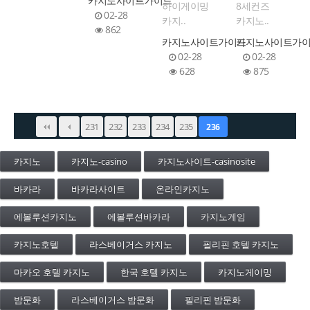
카지노사이트가이드
하이게이밍
8세컨즈
02-28
카지..
카지노..
862
카지노사이트가이드
카지노사이트가
02-28
02-28
628
875
231
232
233
234
235
236
카지노
카지노-casino
카지노사이트-casinosite
바카라
바카라사이트
온라인카지노
에볼루션카지노
에볼루션바카라
카지노게임
카지노호텔
라스베이거스 카지노
필리핀 호텔 카지노
마카오 호텔 카지노
한국 호텔 카지노
카지노게이밍
밤문화
라스베이거스 밤문화
필리핀 밤문화