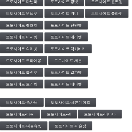
토토사이트 마닐라
토토사이트 띵벳
토토사이트 원벳원
토토사이트 원탑벳
토토사이트 위너
토토사이트 룰라벳
토토사이트 렛츠벳
토토사이트 텐텐벳
토토사이트 이지벳
토토사이트 네라벳
토토사이트 의리벳
토토사이트 럭키비키
토토사이트 도라에몽
토토사이트 세븐
토토사이트 블랙벳
토토사이트 알파벳
토토사이트 토리벳
토토사이트 메타벳
토토사이트-솜사탕
토토사이트-세븐데이즈
토토사이트-아린
토토사이트-윈
토토사이트-바나나
토토사이트-더블유벳
토토사이트-미슐랭