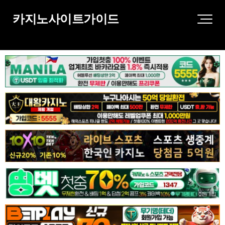
카지노사이트가이드