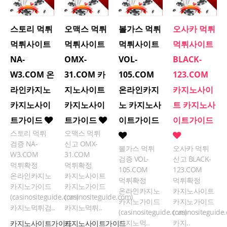
스토리 먹튀
오맥스 먹튀
볼가스 먹튀
오사카 먹튀
먹튀사이트
먹튀사이트
먹튀사이트
먹튀사이트
NA-
OMX-
VOL-
BLACK-
W3.COM 온
31.COM 카
105.COM
123.COM
라인카지노
지노사이트
온라인카지
카지노사이
카지노사이
카지노사이
노 카지노사
트 카지노사
트가이드
트가이드
이트가이드
이트가이드
스토리 먹튀
오맥스 먹튀
검증 NA-
신고 OMX-
볼가스 먹튀
오사카 먹튀
W3.COM
31.COM
검증 VOL-
신고 BLACK-
먹튀확정
먹튀확정
105.COM
123.COM
온라인카지노
카지노사이트
먹튀확정
먹튀확정
카지노가이드
카지노가이드
온라인카지노
카지노사이트
(casinositeguide.com)
(casinositeguide.com)
카지노가이드
카지노가이드
카지노먹튀검..
카지노먹튀..
(casinositeguide.com)
(casinositeguide
카지노먹..
카지..
카지노사이트가이드
카지노사이트가이드