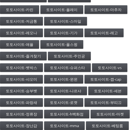
토토사이트-카린
토토사이트-플레이
토토사이트-마추자
토토사이트-저금통
토토사이트-스마일
토토사이트-레모나
토토사이트-기가
토토사이트-레고
토토사이트-애플
토토사이트-풀스윙
토토사이트-즐겨찾기
토토사이트-주인공
토토사이트-벳박스
토토사이트-슈퍼스타
토토사이트-vs
토토사이트-샤오미
토토사이트-윈윈
토토사이트-캡-cap
토토사이트-승부벳
토토사이트-나르샤
토토사이트-세븐
토토사이트-파랑새
토토사이트-로켓
토토사이트-부띠끄
토토사이트-정류장
토토사이트-h백화점
토토사이트-마켓
토토사이트-장난감
토토사이트-mma
토토사이트-베팅룸