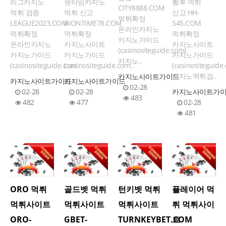
리그카지노
원타임카지노
황후 먹튀
CITY8888.COM
먹튀 검증
먹튀 신고
신고 HH-
먹튀확정
LEAGUE2023.COM
WONTIME78.COM
545.COM
온라인카지노
먹튀확정
먹튀확정
먹튀확정
카지노가이드
온라인카지노
카지노사이트
카지노사이트
(casinositeguide.com)
카지노가이드
카지노가이드
카지노가이드
카지노..
(casinositeguide.com..
(casinositeguide.com..
(casinositeguide
카지노먹튀검..
카지노사이트가이드
카지노사이트가이드
카지노사이트가이드
02-28
02-28
02-28
카지노사이트가
483
482
477
02-28
481
ORO 먹튀
골드벳 먹튀
턴키벳 먹튀
플레이어 먹
먹튀사이트
먹튀사이트
먹튀사이트
튀 먹튀사이
ORO-
GBET-
TURNKEYBET.COM
트