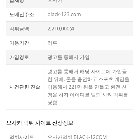
업체명
오사카
도메인주소
black-123.com
먹튀금액
2,210,000원
이용기간
하루
가입경로
광고를 통해서 가입
광고를 통해서 해당 사이트에 가입을
한 뒤에, 돈을 충전하고 스포츠 게임을
사건관련 진술
이용해서 221만 원을 만들고 환전 신
청을 하자 아이디를 탈퇴 시켜 먹튀를
당함
오사카 먹튀 사이트 신상정보
먹튀사이트
오사카먹튀 BLACK-12COM