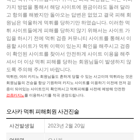
가지 방법을 통해서 해당 사이트에 원금이라도 돌려 달라
고 항의를 해봤지만 돌아오는 답변은 없었고 결국 피해 회
원님은 억울하게 먹튀를 당하기만 하였습니다. 이러한 먹
튀 사이트들에게 피해를 당하지 않기 위해서는 사이트 가
입을 하시기 전에 먹튀 검증 커뮤니티 사이트를 통해서 이
용할 사이트가 먹튀 이력이 있는지 확인을 해주시고 검증
이 확인된 사이트를 찾아서 안전하게 사이트 이용을 해주
셔서 더 이상 먹튀 피해를 당하는 회원님들이 발생하지 않
도록 주의해 주시기 바랍니다.
먹튀란, 여러 카지노 회원님들도 흔하게 당할 수 있는 사고이며 먹튀라는 것은
회원님들의 건승을 항상 기원하며 카지노 사이트를 이용하기 이전에 먼저 검
증이 되어있는 사이트인지 확인하시고 먹튀피해를 사전에 예방해 안전한
검증카지노
를 이용하시기를 적극 권장드립니다.
오사카 먹튀 피해회원 사건진술
사건발생일
2023년 2월 20일