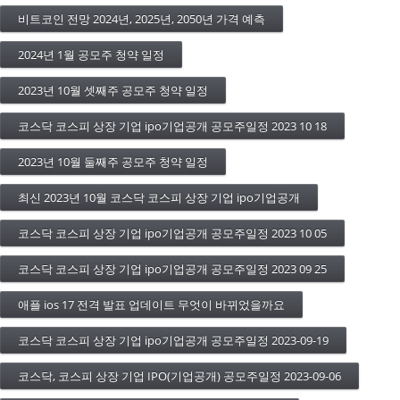
비트코인 전망 2024년, 2025년, 2050년 가격 예측
2024년 1월 공모주 청약 일정
2023년 10월 셋째주 공모주 청약 일정
코스닥 코스피 상장 기업 ipo기업공개 공모주일정 2023 10 18
2023년 10월 둘째주 공모주 청약 일정
최신 2023년 10월 코스닥 코스피 상장 기업 ipo기업공개
코스닥 코스피 상장 기업 ipo기업공개 공모주일정 2023 10 05
코스닥 코스피 상장 기업 ipo기업공개 공모주일정 2023 09 25
애플 ios 17 전격 발표 업데이트 무엇이 바뀌었을까요
코스닥 코스피 상장 기업 ipo기업공개 공모주일정 2023-09-19
코스닥, 코스피 상장 기업 IPO(기업공개) 공모주일정 2023-09-06