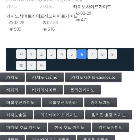
카지..
카지노..
카지노사이트가이드
02-28
카지노사이트가이드
카지노사이트가이드
471
02-28
02-28
500
516
1
2
3
4
5
7
8
9
6
10
카지노
카지노-casino
카지노사이트-casinosite
바카라
바카라사이트
온라인카지노
에볼루션카지노
에볼루션바카라
카지노게임
카지노호텔
라스베이거스 카지노
필리핀 호텔 카지노
마카오 호텔 카지노
한국 호텔 카지노
카지노게이밍
밤문화
라스베이거스 밤문화
필리핀 밤문화