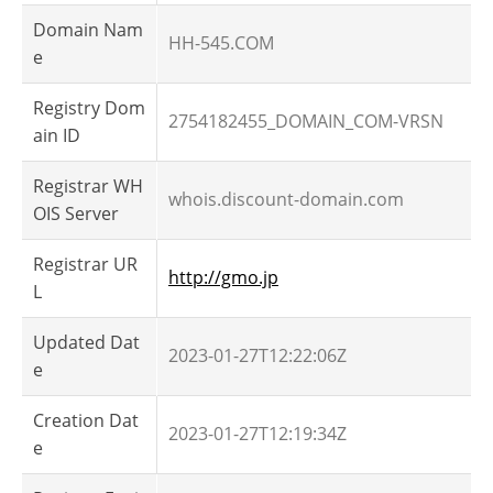
Domain Nam
HH-545.COM
e
Registry Dom
2754182455_DOMAIN_COM-VRSN
ain ID
Registrar WH
whois.discount-domain.com
OIS Server
Registrar UR
http://gmo.jp
L
Updated Dat
2023-01-27T12:22:06Z
e
Creation Dat
2023-01-27T12:19:34Z
e