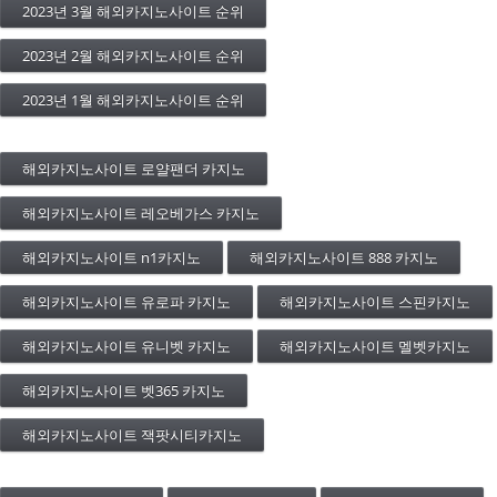
2023년 3월 해외카지노사이트 순위
2023년 2월 해외카지노사이트 순위
2023년 1월 해외카지노사이트 순위
해외카지노사이트 로얄팬더 카지노
해외카지노사이트 레오베가스 카지노
해외카지노사이트 n1카지노
해외카지노사이트 888 카지노
해외카지노사이트 유로파 카지노
해외카지노사이트 스핀카지노
해외카지노사이트 유니벳 카지노
해외카지노사이트 멜벳카지노
해외카지노사이트 벳365 카지노
해외카지노사이트 잭팟시티카지노