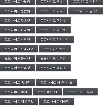
토토사이트 마닐라
토토사이트 띵벳
토토사이트 원벳원
토토사이트 원탑벳
토토사이트 위너
토토사이트 룰라벳
토토사이트 렛츠벳
토토사이트 텐텐벳
토토사이트 이지벳
토토사이트 네라벳
토토사이트 의리벳
토토사이트 럭키비키
토토사이트 도라에몽
토토사이트 세븐
토토사이트 블랙벳
토토사이트 알파벳
토토사이트 토리벳
토토사이트 메타벳
토토사이트-솜사탕
토토사이트-세븐데이즈
토토사이트-아린
토토사이트-윈
토토사이트-바나나
토토사이트-더블유벳
토토사이트-미슐랭