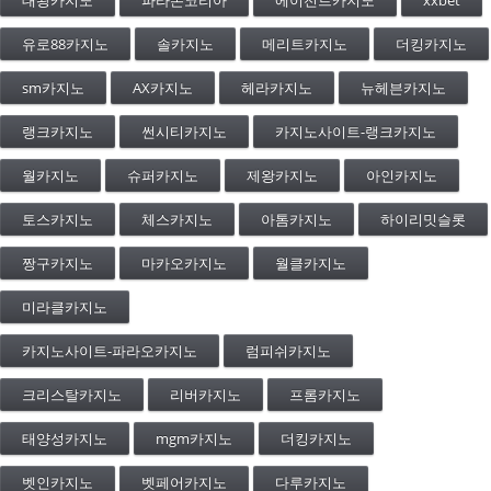
대왕카지노
파라존코리아
에이전트카지노
xxbet
유로88카지노
솔카지노
메리트카지노
더킹카지노
sm카지노
AX카지노
헤라카지노
뉴헤븐카지노
랭크카지노
썬시티카지노
카지노사이트-랭크카지노
월카지노
슈퍼카지노
제왕카지노
아인카지노
토스카지노
체스카지노
아톰카지노
하이리밋슬롯
짱구카지노
마카오카지노
월클카지노
미라클카지노
카지노사이트-파라오카지노
럼피쉬카지노
크리스탈카지노
리버카지노
프롬카지노
태양성카지노
mgm카지노
더킹카지노
벳인카지노
벳페어카지노
다루카지노