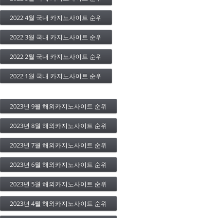
2022 4월 국내 카지노사이트 순위
2022 3월 국내 카지노사이트 순위
2022 2월 국내 카지노사이트 순위
2022 1월 국내 카지노사이트 순위
2023년 9월 해외카지노사이트 순위
2023년 8월 해외카지노사이트 순위
2023년 7월 해외카지노사이트 순위
2023년 6월 해외카지노사이트 순위
2023년 5월 해외카지노사이트 순위
2023년 4월 해외카지노사이트 순위