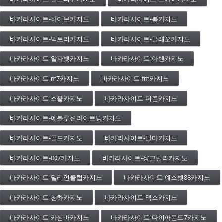
바카라사이트-하이브카지노
바카라사이트-붐카지노
바카라사이트-빅토리카지노
바카라사이트-클레오카지노
바카라사이트-알파벳카지노
바카라사이트-아벤카지노
바카라사이트-m7카지노
바카라사이트-fm카지노
바카라사이트-소울카지노
바카라사이트-더존카지노
바카라사이트-에볼루션라이트닝카지노
바카라사이트-골드카지노
바카라사이트-달마카지노
바카라사이트-007카지노
바카라사이트-샹그릴라카지노
바카라사이트-밀리언클럽카지노
바카라사이트-예스벳88카지노
바카라사이트-천하카지노
바카라사이트-맥스카지노
바카라사이트-카심바카지노
바카라사이트-다이아몬드7카지노