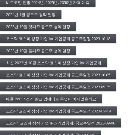
비트코인 전망 2024년, 2025년, 2050년 가격 예측
2024년 1월 공모주 청약 일정
2023년 10월 셋째주 공모주 청약 일정
코스닥 코스피 상장 기업 ipo기업공개 공모주일정 2023 10 18
2023년 10월 둘째주 공모주 청약 일정
최신 2023년 10월 코스닥 코스피 상장 기업 ipo기업공개
코스닥 코스피 상장 기업 ipo기업공개 공모주일정 2023 10 05
코스닥 코스피 상장 기업 ipo기업공개 공모주일정 2023 09 25
애플 ios 17 전격 발표 업데이트 무엇이 바뀌었을까요
코스닥 코스피 상장 기업 ipo기업공개 공모주일정 2023-09-19
코스닥, 코스피 상장 기업 IPO(기업공개) 공모주일정 2023-09-06