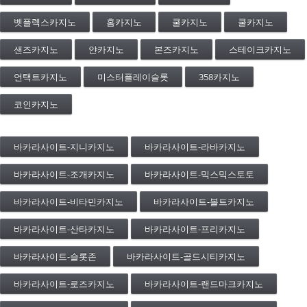
벳플렉스카지노
홈카지노
쿨카지노
쿨카지노
샌즈카지노
얀카지노
본즈카지노
스테이크카지노
언택트카지노
미스터플레이슬롯
358카지노
코인카지노
바카라사이트-지니카지노
바카라사이트-라바카지노
바카라사이트-조개카지노
바카라사이트-믹스믹스토토
바카라사이트-비타민카지노
바카라사이트-볼트카지노
바카라사이트-산타카지노
바카라사이트-프리카지노
바카라사이트-슬롯존
바카라사이트-골드시티카지노
바카라사이트-로즈카지노
바카라사이트-랜드마크카지노