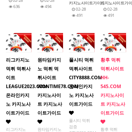
02-28
02-28
카지노사이트가이드
카지노사이트가
636
494
02-28
02-28
491
491
리그카지노
원타임카지
풀시티 먹튀
황후 먹튀
먹튀 먹튀사
노 먹튀 먹
먹튀사이트
먹튀사이트
이트
튀사이트
CITY8888.COM
HH-
LEAGUE2023.COM
WONTIME78.COM
온라인카지
545.COM
온라인카지
카지노사이
노 카지노사
카지노사이
노 카지노사
트 카지노사
이트가이드
트 카지노사
이트가이드
이트가이드
이트가이드
풀시티 먹튀
검증
리그카지노
원타임카지노
황후 먹튀