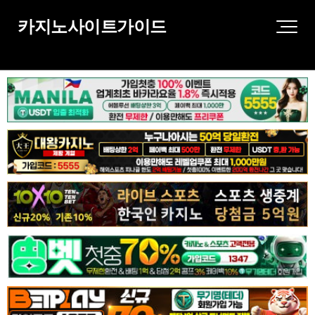
카지노사이트가이드