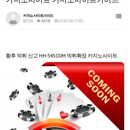
카지노사이트가이드
0건
483회
23-02-28 17:49
황후 먹튀 신고 HH-545.COM 먹튀확정 카지노사이트