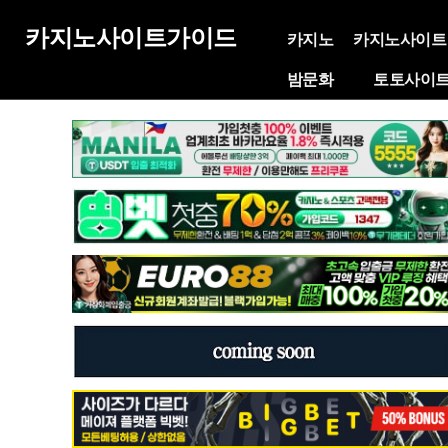
카지노사이트가이드
카지노
카지노사이트
밤문화
토토사이