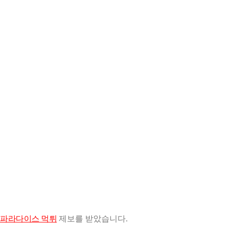
파라다이스 먹튀
제보를 받았습니다.