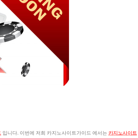
드
입니다. 이번에 저희 카지노사이트가이드 에서는
카지노사이트