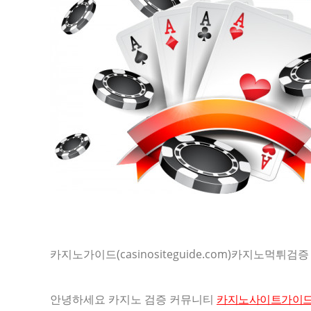
카지노가이드(casinositeguide.com)카지노먹튀검증
안녕하세요 카지노 검증 커뮤니티
카지노사이트가이