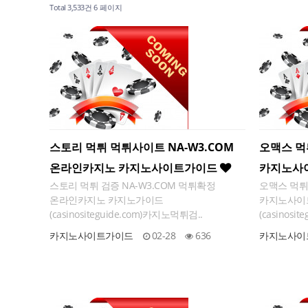
Total 3,533건
6 페이지
스토리 먹튀 먹튀사이트 NA-W3.COM
오맥스 먹
온라인카지노 카지노사이트가이드
카지노사
스토리 먹튀 검증 NA-W3.COM 먹튀확정
오맥스 먹튀 
온라인카지노 카지노가이드
카지노사이
(casinositeguide.com)카지노먹튀검..
(casinosi
카지노사이트가이드
02-28
636
카지노사이