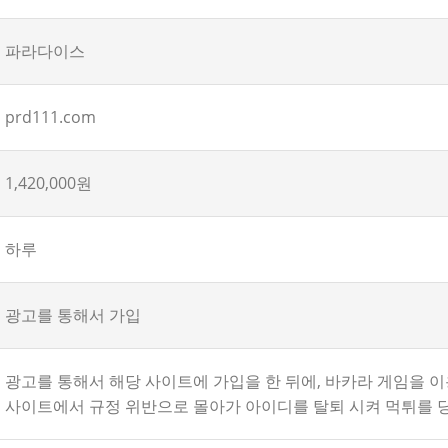
파라다이스
prd111.com
1,420,000원
하루
광고를 통해서 가입
광고를 통해서 해당 사이트에 가입을 한 뒤에, 바카라 게임을 이
사이트에서 규정 위반으로 몰아가 아이디를 탈퇴 시켜 먹튀를 