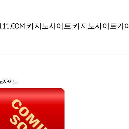
111.COM 카지노사이트 카지노사이트가
지노사이트