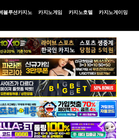
에볼루션카지노
카지노게임
카지노호텔
카지노게이밍