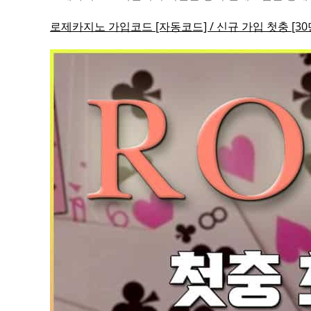
로제카지노 가입코드 [자동코드] / 신규 가입 첫충 [30