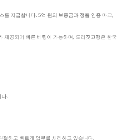
스를 지급합니다. 5억 원의 보증금과 정품 인증 마크,
과가 제공되어 빠른 베팅이 가능하며, 도리짓고땡은 한국
니다.
 친절하고 빠르게 업무를 처리하고 있습니다.