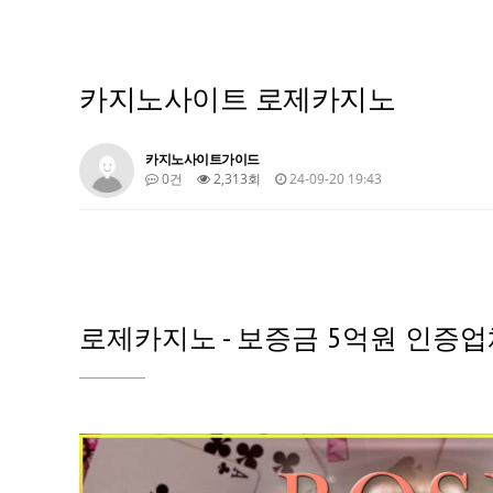
카지노사이트 로제카지노
카지노사이트가이드
0건
2,313회
24-09-20 19:43
로제카지노 - 보증금 5억원 인증