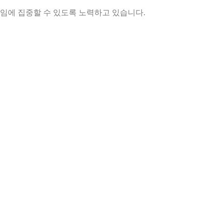
임에 집중할 수 있도록 노력하고 있습니다.