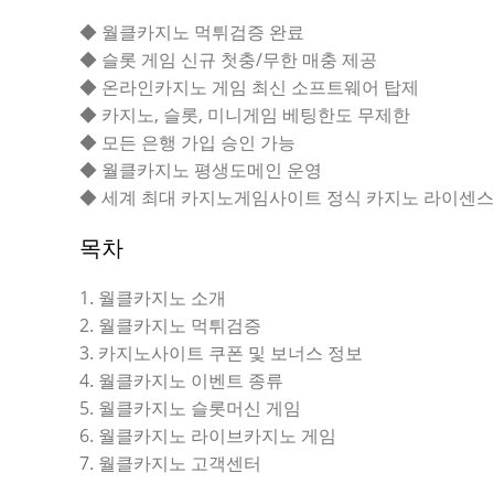
◆ 월클카지노 먹튀검증 완료
◆ 슬롯 게임 신규 첫충/무한 매충 제공
◆ 온라인카지노 게임 최신 소프트웨어 탑제
◆ 카지노, 슬롯, 미니게임 베팅한도 무제한
◆ 모든 은행 가입 승인 가능
◆ 월클카지노 평생도메인 운영
◆ 세계 최대 카지노게임사이트 정식 카지노 라이센스
목차
1. 월클카지노 소개
2. 월클카지노 먹튀검증
3. 카지노사이트 쿠폰 및 보너스 정보
4. 월클카지노 이벤트 종류
5. 월클카지노 슬롯머신 게임
6. 월클카지노 라이브카지노 게임
7. 월클카지노 고객센터