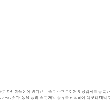
 슬롯 마니아들에게 인기있는 슬롯 소프트웨어 제공업체를 등록하
전, 사람, 숫자, 동물 등의 슬롯 게임 종류를 선택하여 잭팟의 대박