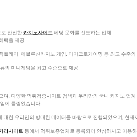
으로 안전한
카지노사이트
베팅 문화를 선도하는 업체
 혜택을 제공
플레이, 에볼루션카지노 게임, 마이크로게이밍 등 최고 수준의
 종류의 미니게임을 최고 수준으로 제공
으며, 다양한 먹튀검증사이트 검색과 우리만의 국내 카지노 업계
체임이 틀림없습니다.
대한 우리만의 방대한 데이터를 바탕으로 진행되었으며, 현재까
카라사이트
등에서 먹튀보증업체로 등록되어 안심하시고 이용하실