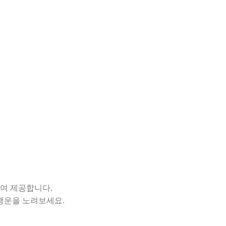
여 제공합니다.
 행운을 노려보세요.