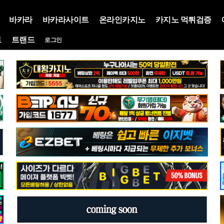
바카라
바카라사이트
온라인카지노
카지노 먹튀검증
트
트랜드
로그인