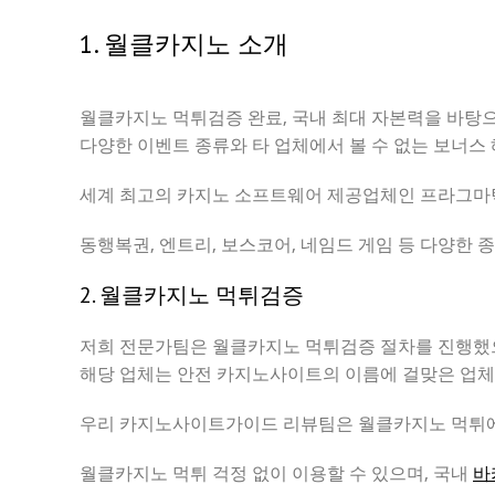
1. 월클카지노 소개
월클카지노 먹튀검증 완료, 국내 최대 자본력을 바탕
다양한 이벤트 종류와 타 업체에서 볼 수 없는 보너스
세계 최고의 카지노 소프트웨어 제공업체인 프라그마틱
동행복권, 엔트리, 보스코어, 네임드 게임 등 다양한
2. 월클카지노 먹튀검증
저희 전문가팀은 월클카지노 먹튀검증 절차를 진행했
해당 업체는 안전 카지노사이트의 이름에 걸맞은 업
우리 카지노사이트가이드 리뷰팀은 월클카지노 먹튀에 
월클카지노 먹튀 걱정 없이 이용할 수 있으며, 국내
바