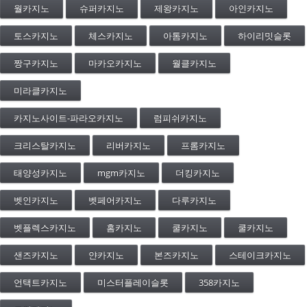
월카지노
슈퍼카지노
제왕카지노
아인카지노
토스카지노
체스카지노
아톰카지노
하이리밋슬롯
짱구카지노
마카오카지노
월클카지노
미라클카지노
카지노사이트-파라오카지노
럼피쉬카지노
크리스탈카지노
리버카지노
프롬카지노
태양성카지노
mgm카지노
더킹카지노
벳인카지노
벳페어카지노
다루카지노
벳플렉스카지노
홈카지노
쿨카지노
쿨카지노
샌즈카지노
얀카지노
본즈카지노
스테이크카지노
언택트카지노
미스터플레이슬롯
358카지노