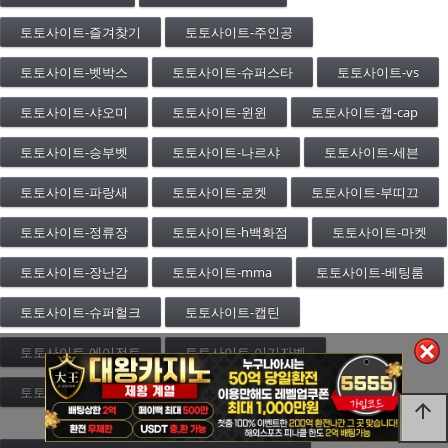
토토사이트-즐겨찾기
토토사이트-주인공
토토사이트-벳박스
토토사이트-슈퍼스타
토토사이트-vs
토토사이트-샤오미
토토사이트-윈윈
토토사이트-캡-cap
토토사이트-승부벳
토토사이트-나르샤
토토사이트-세븐
토토사이트-파랑새
토토사이트-로켓
토토사이트-부띠끄
토토사이트-정류장
토토사이트-h백화점
토토사이트-마켓
토토사이트-장난감
토토사이트-mma
토토사이트-베팅룸
토토사이트-슈퍼헐크
토토사이트-캡틴
토토사이트-에이전트
토토사이트-이기자벳
토토사이트-스타
arrow_upward