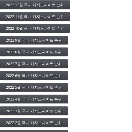
2022 12월 국내 카지노사이트 순위
2022 11월 국내 카지노사이트 순위
2022 10월 국내 카지노사이트 순위
2022 9월 국내 카지노사이트 순위
2022 8월 국내 카지노사이트 순위
2022 7월 국내 카지노사이트 순위
2022 6월 국내 카지노사이트 순위
2022 5월 국내 카지노사이트 순위
2022 4월 국내 카지노사이트 순위
2022 3월 국내 카지노사이트 순위
2022 2월 국내 카지노사이트 순위