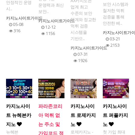
AX카지노는
안정적인 운영
보안 시스템과
운영력과 최신
업계 최고
시..
철저한 먹튀
보안..
수준의 보안
검증을 통해
카지노사이트가이드
체계와 정교한
카지노사이트가이드
안전한 베..
05-08
먹튀 검증
12-12
316
시스템을
카지노사이트가
1156
기반으..
03-21
2153
카지노사이트가이드
07-31
1926
카지노사이
파라존코리
카지노사이
카지노사이
트 뉴헤븐카
아 먹튀 없
트 로제카지
트 퍼플카지
지노
는 주소 및
노
노
뉴헤븐
로제카지노 -
첫 가입 최대
가입코드 정