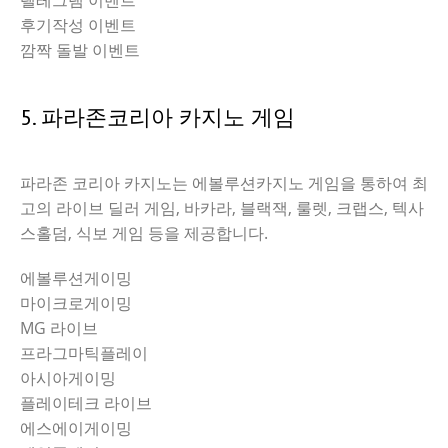
후기작성 이벤트
깜짝 돌발 이벤트
5. 파라존코리아 카지노 게임
파라존 코리아 카지노는 에볼루션카지노 게임을 통하여 최
고의 라이브 딜러 게임, 바카라, 블랙잭, 룰렛, 크랩스, 텍사
스홀덤, 식보 게임 등을 제공합니다.
에볼루션게이밍
마이크로게이밍
MG 라이브
프라그마틱플레이
아시아게이밍
플레이테크 라이브
에스에이게이밍