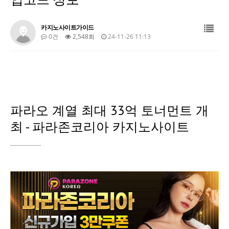
카지노사이트가이드
0건
2,548회
24-11-26 11:13
파라오 계열 최대 33억 토너먼트 개
최 - 파라존코리아 카지노사이트