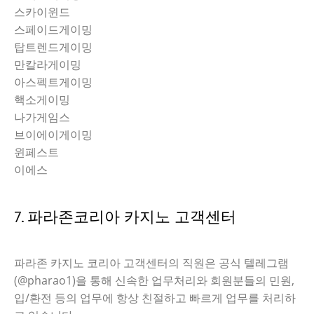
스카이윈드
스페이드게이밍
탑트렌드게이밍
만칼라게이밍
아스펙트게이밍
핵소게이밍
나가게임스
브이에이게이밍
윈페스트
이에스
7. 파라존코리아 카지노 고객센터
파라존 카지노 코리아 고객센터의 직원은 공식 텔레그램
(@pharao1)을 통해 신속한 업무처리와 회원분들의 민원,
입/환전 등의 업무에 항상 친절하고 빠르게 업무를 처리하