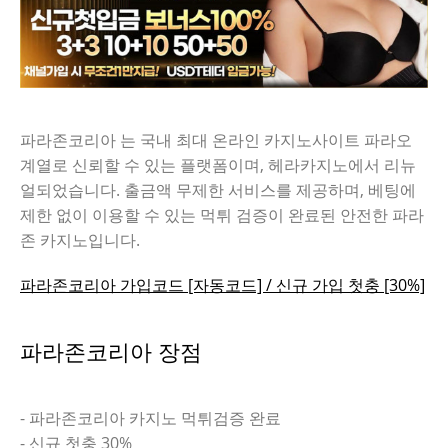
파라존코리아 는 국내 최대 온라인 카지노사이트 파라오
계열로 신뢰할 수 있는 플랫폼이며, 헤라카지노에서 리뉴
얼되었습니다. 출금액 무제한 서비스를 제공하며, 베팅에
제한 없이 이용할 수 있는 먹튀 검증이 완료된 안전한 파라
존 카지노입니다.
파라존코리아 가입코드 [자동코드] / 신규 가입 첫충 [30%]
파라존코리아 장점
- 파라존코리아 카지노 먹튀검증 완료
- 신규 첫충 30%