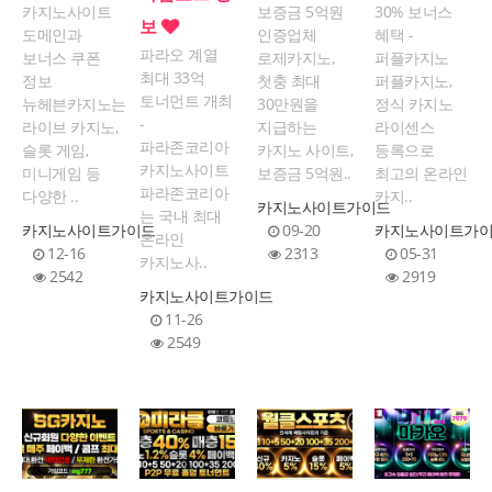
카지노사이트
보증금 5억원
30% 보너스
보
도메인과
인증업체
혜택 -
파라오 계열
보너스 쿠폰
로제카지노,
퍼플카지노
최대 33억
정보
첫충 최대
퍼플카지노,
토너먼트 개최
뉴헤븐카지노는
30만원을
정식 카지노
-
라이브 카지노,
지급하는
라이센스
파라존코리아
슬롯 게임,
카지노 사이트,
등록으로
카지노사이트
미니게임 등
보증금 5억원..
최고의 온라인
파라존코리아
다양한 ..
카지..
카지노사이트가이드
는 국내 최대
카지노사이트가이드
09-20
카지노사이트가
온라인
12-16
2313
05-31
카지노사..
2542
2919
카지노사이트가이드
11-26
2549