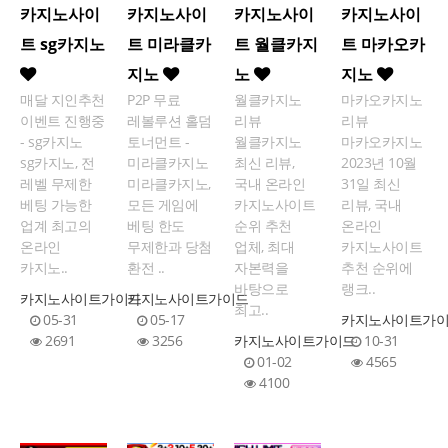
카지노사이
카지노사이
카지노사이
카지노사이
트 sg카지노
트 미라클카
트 월클카지
트 마카오카
지노
노
지노
매달 지인추천
P2P 무료
월클카지노
마카오카지노
이벤트 진행중
레볼루션 홀덤
리뷰
리뷰
- sg카지노
토너먼트 -
월클카지노
마카오카지노
sg카지노, 전
미라클카지노
최신 리뷰,
2023년 10월
레벨 무제한
미라클카지노,
국내 온라인
31일 최신
베팅 가능한
모든 게임에
카지노사이트
리뷰, 국내
업계 최고의
베팅 한도
순위 추천
온라인
온라인
무제한과 당첨
업체, 최대
카지노사이트
카지노..
환전 ..
자본력을
추천 순위에
바탕으로
랭크..
카지노사이트가이드
카지노사이트가이드
최고..
05-31
05-17
카지노사이트가
2691
3256
카지노사이트가이드
10-31
01-02
4565
4100