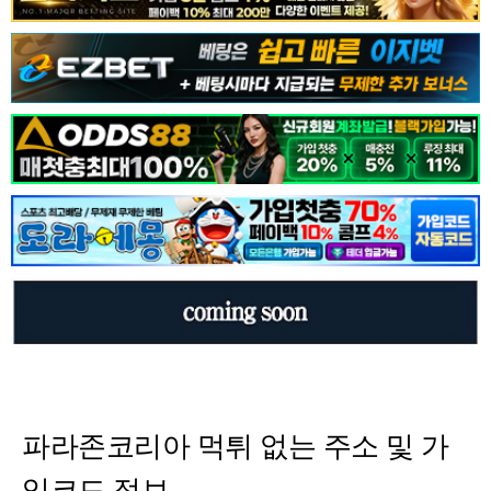
파라존코리아 먹튀 없는 주소 및 가
입코드 정보