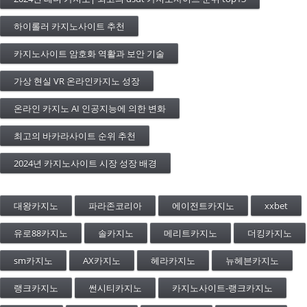
하이롤러 카지노사이트 추천
카지노사이트 암호화 역활과 보안 기술
가상 현실 VR 온라인카지노 성장
온라인 카지노 AI 인공지능에 의한 변화
최고의 바카라사이트 순위 추천
2024년 카지노사이트 시장 성장 배경
대왕카지노
파라존코리아
에이전트카지노
xxbet
유로88카지노
솔카지노
메리트카지노
더킹카지노
sm카지노
AX카지노
헤라카지노
뉴헤븐카지노
랭크카지노
썬시티카지노
카지노사이트-랭크카지노