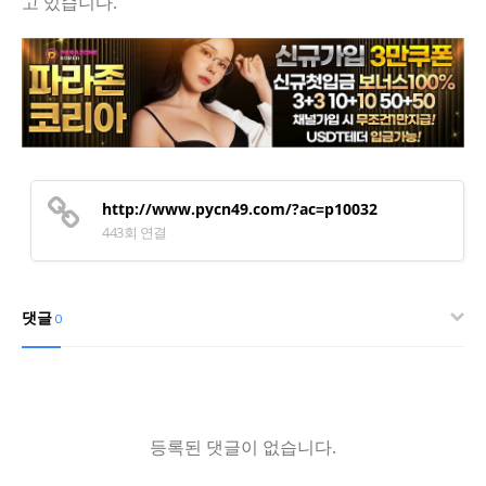
고 있습니다.
http://www.pycn49.com/?ac=p10032
443회 연결
댓글
0
등록된 댓글이 없습니다.