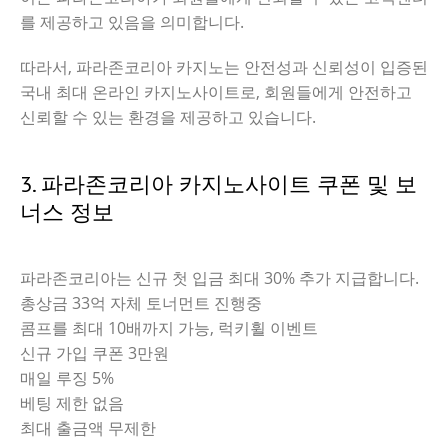
를 제공하고 있음을 의미합니다.
따라서, 파라존코리아 카지노는 안전성과 신뢰성이 입증된
국내 최대 온라인 카지노사이트로, 회원들에게 안전하고
신뢰할 수 있는 환경을 제공하고 있습니다.
3. 파라존코리아 카지노사이트 쿠폰 및 보
너스 정보
파라존코리아는 신규 첫 입금 최대 30% 추가 지급합니다.
총상금 33억 자체 토너먼트 진행중
콤프를 최대 10배까지 가능, 럭키휠 이벤트
신규 가입 쿠폰 3만원
매일 루징 5%
베팅 제한 없음
최대 출금액 무제한