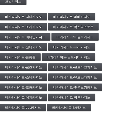
코인카지노
바카라사이트-지니카지노
바카라사이트-라바카지노
바카라사이트-조개카지노
바카라사이트-믹스믹스토토
바카라사이트-비타민카지노
바카라사이트-볼트카지노
바카라사이트-산타카지노
바카라사이트-프리카지노
바카라사이트-슬롯존
바카라사이트-골드시티카지노
바카라사이트-로즈카지노
바카라사이트-랜드마크카지노
바카라사이트-소닉카지노
바카라사이트-유로스타카지노
바카라사이트-포커카지노
바카라사이트-좋은느낌카지노
바카라사이트-이지카지노
바카라사이트-빅투카지노
바카라사이트-abs카지노
바카라사이트-라카지노