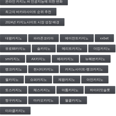
온라인 카지노 AI 인공지능에 의한 변화
최고의 바카라사이트 순위 추천
2024년 카지노사이트 시장 성장 배경
대왕카지노
파라존코리아
에이전트카지노
xxbet
유로88카지노
솔카지노
메리트카지노
더킹카지노
sm카지노
AX카지노
헤라카지노
뉴헤븐카지노
랭크카지노
썬시티카지노
카지노사이트-랭크카지노
월카지노
슈퍼카지노
제왕카지노
아인카지노
토스카지노
체스카지노
아톰카지노
하이리밋슬롯
짱구카지노
마카오카지노
월클카지노
미라클카지노