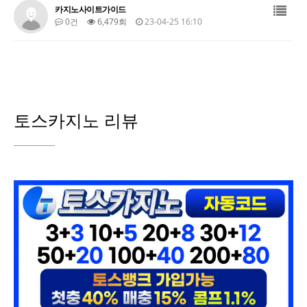
카지노사이트가이드
0건
6,479회
23-04-25 16:10
토스카지노 리뷰