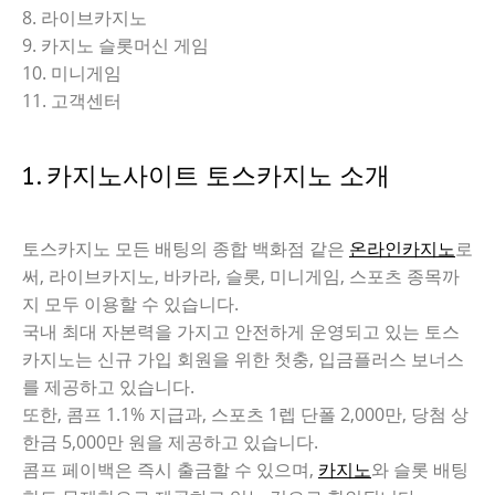
8. 라이브카지노
9. 카지노 슬롯머신 게임
10. 미니게임
11. 고객센터
1. 카지노사이트 토스카지노 소개
토스카지노 모든 배팅의 종합 백화점 같은
온라인카지노
로
써, 라이브카지노, 바카라, 슬롯, 미니게임, 스포츠 종목까
지 모두 이용할 수 있습니다.
국내 최대 자본력을 가지고 안전하게 운영되고 있는 토스
카지노는 신규 가입 회원을 위한 첫충, 입금플러스 보너스
를 제공하고 있습니다.
또한, 콤프 1.1% 지급과, 스포츠 1렙 단폴 2,000만, 당첨 상
한금 5,000만 원을 제공하고 있습니다.
콤프 페이백은 즉시 출금할 수 있으며,
카지노
와 슬롯 배팅