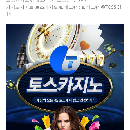
카지노사이트 토스카지노 텔레그램 : 텔레그램 @TOSSC1
14