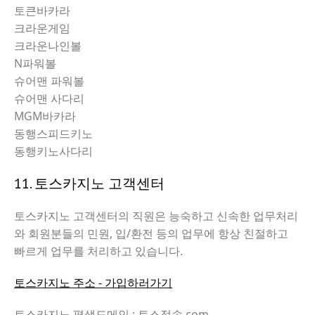
토큰바카라
크라운게임
크라운나인볼
N파워볼
슈어맨 파워볼
슈어맨 사다리
MGM바카라
동행스피드키노
동행키노사다리
11. 토스카지노 고객센터
토스카지노 고객센터의 직원은 능숙하고 신속한 업무처리
와 회원분들의 민원, 입/환전 등의 업무에 항상 친절하고
빠르게 업무를 처리하고 있습니다.
토스카지노 주소 - 가입하러가기
토스카지노 평생도메인 : 토스접속.com