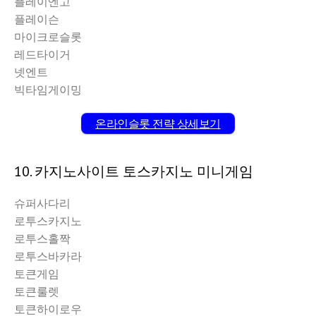
플레이엔고
플레이슨
마이크로슬롯
레드타이거
넷엔트
빅타임게이밍
온라인슬롯 전략 상세보기
10. 카지노사이트 토스카지노 미니게임
슈퍼사다리
로투스카지노
로투스홀짝
로투스바카라
토큰게임
토큰룰렛
토큰하이로우