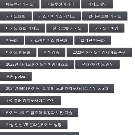
에볼루션카지노
에볼루션바카라
카지노게임
카지노호텔
라스베이거스 카지노
필리핀 호텔 카지노
마카오 호텔 카지노
한국 호텔 카지노
카지노게이밍
밤문화
라스베이거스 밤문화
필리핀 밤문화
마카오 밤문화
먹튀검증
2023년 카지노게임사이트 순위
2022년 라이브 카지노게이밍 베스트
온라인카지노 순위
포커-poker
2024년 테더 카지노| 최고의 usdt 카지노사이트 순위 top13
하이롤러 카지노사이트 추천
카지노사이트 암호화 역활과 보안 기술
가상 현실 VR 온라인카지노 성장