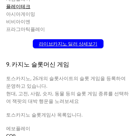
플레이테크
아시아게이밍
비비아이엔
프라그마틱플레이
라이브카지노 딜러 상세보기
9. 카지노 슬롯머신 게임
토스카지노, 26개의 슬롯사이트의 슬롯 게임을 등록하여
운영하고 있습니다.
현대, 고전, 사람, 숫자, 동물 등의 슬롯 게임 종류를 선택하
여 잭팟의 대박 행운을 노려보세요
토스카지노 슬롯게임사 목록입니다.
에보플레이
CQ9