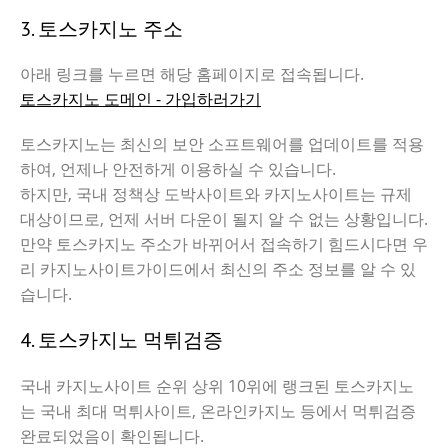
3. 토스카지노 주소
아래 링크를 누르면 해당 홈페이지로 접속됩니다.
토스카지노 도메인 - 가입하러가기
토스카지노는 최신의 보안 소프트웨어를 업데이트를 적용
하여, 언제나 안전하게 이용하실 수 있습니다.
하지만, 국내 정책상 도박사이트와 카지노사이트는 규제
대상이므로, 언제 서버 다운이 될지 알 수 없는 상황입니다.
만약 토스카지노 주소가 바뀌어서 접속하기 힘드시다면 우
리 카지노사이트가이드에서 최신의 주소 정보를 알 수 있
습니다.
4. 토스카지노 먹튀검증
국내 카지노사이트 순위 상위 10위에 랭크된 토스카지노
는 국내 최대 먹튀사이트, 온라인카지노 등에서 먹튀검증
완료되었음이 확인됩니다.