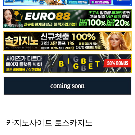
카지노사이트 토스카지노