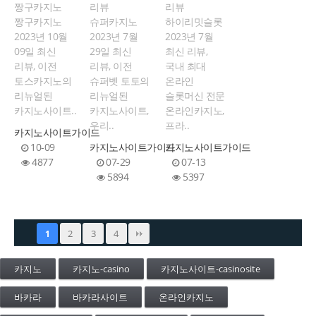
짱구카지노
리뷰
리뷰
짱구카지노
슈퍼카지노
하이리밋슬롯
2023년 10월
2023년 7월
2023년 7월
09일 최신
29일 최신
최신 리뷰,
리뷰, 이전
리뷰, 이전
국내 최대
토스카지노의
슈퍼벳 토토의
온라인
리뉴얼된
리뉴얼된
슬롯머신 전문
카지노사이트..
카지노사이트,
온라인카지노,
우리..
프라..
카지노사이트가이드
10-09
카지노사이트가이드
카지노사이트가이드
4877
07-29
07-13
5894
5397
2
3
4
1
카지노
카지노-casino
카지노사이트-casinosite
바카라
바카라사이트
온라인카지노