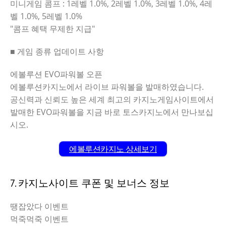
미니게임 콤프 : 1레벨 1.0%, 2레벨 1.0%, 3레벨 1.0%, 4레
벨 1.0%, 5레벨 1.0%
"콤프 혜택 무제한 지급"
■ 게임 종류 업데이트 사항
에볼루션 EVO파워볼 오픈
에볼루션카지노에서 라이브 파워볼을 발매하였습니다.
공신력과 신뢰도 높은 세계 최고의 카지노게임사이트에서
발매한 EVO파워볼을 지금 바로 토스카지노에서 만나보십
시오.
에볼루션카지노 상세보기
7. 카지노사이트 쿠폰 및 보너스 정보
땡잡았다 이벤트
먹죽먹죽 이벤트