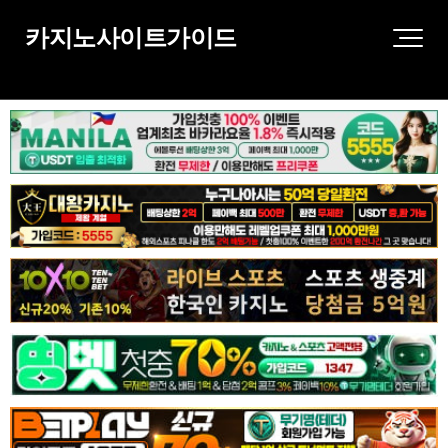
카지노사이트가이드