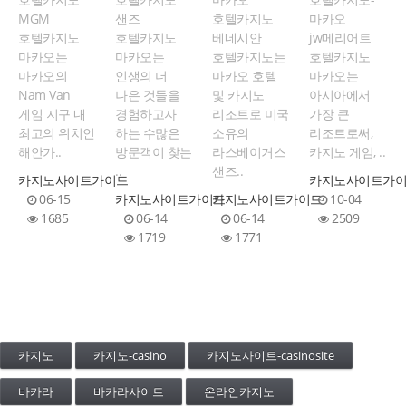
MGM
샌즈
호텔카지노
마카오
호텔카지노
호텔카지노
베네시안
jw메리어트
마카오는
마카오는
호텔카지노는
호텔카지노
마카오의
인생의 더
마카오 호텔
마카오는
Nam Van
나은 것들을
및 카지노
아시아에서
게임 지구 내
경험하고자
리조트로 미국
가장 큰
최고의 위치인
하는 수많은
소유의
리조트로써,
해안가..
방문객이 찾는
라스베이거스
카지노 게임, ..
..
샌즈..
카지노사이트가이드
카지노사이트가
06-15
카지노사이트가이드
카지노사이트가이드
10-04
1685
06-14
06-14
2509
1719
1771
카지노
카지노-casino
카지노사이트-casinosite
바카라
바카라사이트
온라인카지노