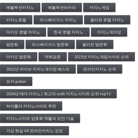
에볼루션카지노
에볼루션바카라
카지노게임
카지노호텔
라스베이거스 카지노
필리핀 호텔 카지노
마카오 호텔 카지노
한국 호텔 카지노
카지노게이밍
밤문화
라스베이거스 밤문화
필리핀 밤문화
마카오 밤문화
먹튀검증
2023년 카지노게임사이트 순위
2022년 라이브 카지노게이밍 베스트
온라인카지노 순위
포커-poker
2024년 테더 카지노| 최고의 usdt 카지노사이트 순위 top13
하이롤러 카지노사이트 추천
카지노사이트 암호화 역활과 보안 기술
가상 현실 VR 온라인카지노 성장