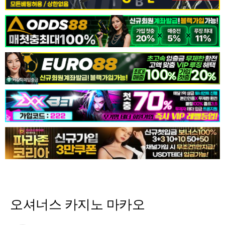
오셔너스 카지노 마카오