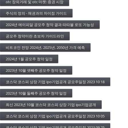
otc 장외거래 및 otc 마켓: 증권 시장
주식의 정의 - 채권과의 차이점 가이드
2024년 에이피알 공모주 청약 결과 따따블 로또 가능성
공모주 청약이란 초보자 가이드라인
비트코인 전망 2024년, 2025년, 2050년 가격 예측
2024년 1월 공모주 청약 일정
2023년 10월 셋째주 공모주 청약 일정
코스닥 코스피 상장 기업 ipo기업공개 공모주일정 2023 10 18
2023년 10월 둘째주 공모주 청약 일정
최신 2023년 10월 코스닥 코스피 상장 기업 ipo기업공개
코스닥 코스피 상장 기업 ipo기업공개 공모주일정 2023 10 05
코스닥 코스피 상장 기업 ipo기업공개 공모주일정 2023 09 25