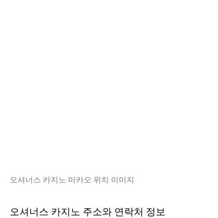
오셔너스 카지노 마카오 위치 이미지
오셔너스 카지노 주소와 연락처 정보