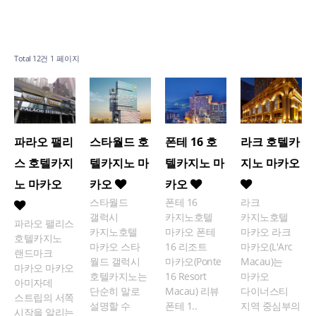
Total 12건
1 페이지
파라오 팰리
스타월드 호
폰테 16 호
라크 호텔카
스 호텔카지
텔카지노 마
텔카지노 마
지노 마카오
노 마카오
카오
카오
스타월드
폰테 16
라크
갤럭시
카지노호텔
카지노호텔
파라오 팰리스
카지노호텔
마카오 폰테
마카오 라크
호텔카지노
마카오 스타
16 리조트
마카오(L'Arc
랜드마크
월드 갤럭시
마카오(Ponte
Macau)는
마카오 마카오
호텔카지노는
16 Resort
마카오
아미자데
단순히 말로
Macau) 리뷰
다이너스티
스트립의 서쪽
설명할 수
폰테 1..
지역 중심부의
시작을 알리는