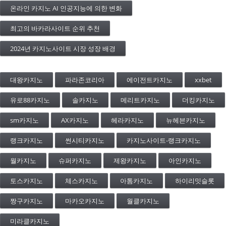
온라인 카지노 AI 인공지능에 의한 변화
최고의 바카라사이트 순위 추천
2024년 카지노사이트 시장 성장 배경
대왕카지노
파라존코리아
에이전트카지노
xxbet
유로88카지노
솔카지노
메리트카지노
더킹카지노
sm카지노
AX카지노
헤라카지노
뉴헤븐카지노
랭크카지노
썬시티카지노
카지노사이트-랭크카지노
월카지노
슈퍼카지노
제왕카지노
아인카지노
토스카지노
체스카지노
아톰카지노
하이리밋슬롯
짱구카지노
마카오카지노
월클카지노
미라클카지노