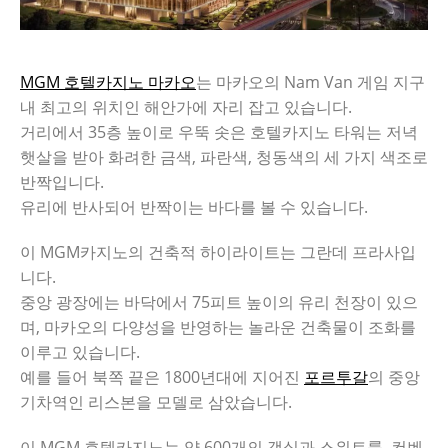
MGM 호텔카지노 마카오
는 마카오의 Nam Van 게임 지구
내 최고의 위치인 해안가에 자리 잡고 있습니다.
거리에서 35층 높이로 우뚝 솟은 호텔카지노 타워는 저녁
햇살을 받아 화려한 금색, 파란색, 청동색의 세 가지 색조로
반짝입니다.
유리에 반사되어 반짝이는 바다를 볼 수 있습니다.
이 MGM카지노의 건축적 하이라이트는 그란데 프라사입
니다.
중앙 광장에는 바닥에서 75피트 높이의 유리 천장이 있으
며, 마카오의 다양성을 반영하는 놀라운 건축물이 조화를
이루고 있습니다.
예를 들어 북쪽 끝은 1800년대에 지어진
포르투갈
의 중앙
기차역인 리스본을 모델로 삼았습니다.
이 MGM 호텔카지노는 약 600개의 객실과 스위트룸, 컨벤