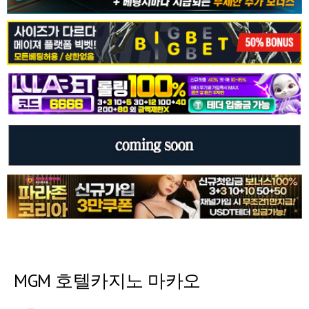
MGM 호텔카지노 마카오