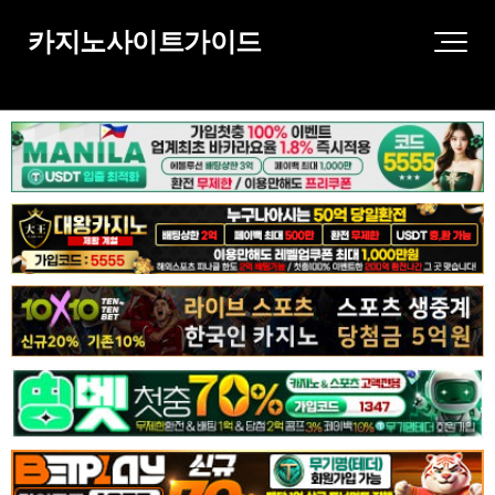
카지노사이트가이드