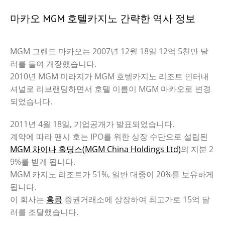
마카오 MGM 호텔카지노 간략한 역사 정보
MGM 그랜드 마카오는 2007년 12월 18일 12억 5천만 달
러를 들여 개장했습니다.
2010년 MGM 미라지가 MGM 호텔카지노 리조트 인터내
셔널로 리브랜딩하면서 호텔 이름이 MGM 마카오로 변경
되었습니다.
2011년 4월 18일, 기업공개가 발표되었습니다.
계약에 따라 팬시 호는 IPO를 위한 상장 수단으로 설립된
MGM 차이나 홀딩스(MGM China Holdings Ltd)
의 지분 2
9%를 받게 됩니다.
MGM 카지노 리조트가 51%, 일반 대중이 20%를 보유하게
됩니다.
이 회사는
홍콩
증권거래소에 상장하여 최고가로 15억 달
러를 조달했습니다.