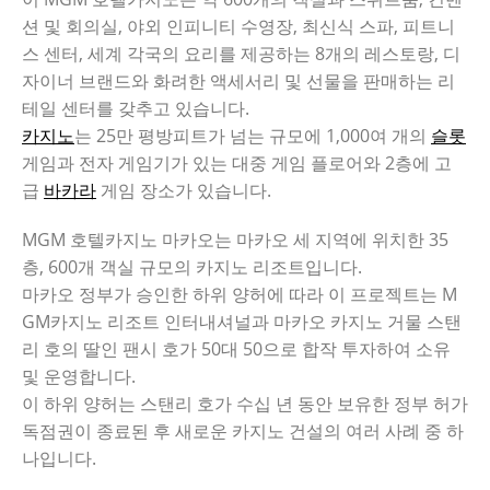
션 및 회의실, 야외 인피니티 수영장, 최신식 스파, 피트니
스 센터, 세계 각국의 요리를 제공하는 8개의 레스토랑, 디
자이너 브랜드와 화려한 액세서리 및 선물을 판매하는 리
테일 센터를 갖추고 있습니다.
카지노
는 25만 평방피트가 넘는 규모에 1,000여 개의
슬롯
게임과 전자 게임기가 있는 대중 게임 플로어와 2층에 고
급
바카라
게임 장소가 있습니다.
MGM 호텔카지노 마카오는 마카오 세 지역에 위치한 35
층, 600개 객실 규모의 카지노 리조트입니다.
마카오 정부가 승인한 하위 양허에 따라 이 프로젝트는 M
GM카지노 리조트 인터내셔널과 마카오 카지노 거물 스탠
리 호의 딸인 팬시 호가 50대 50으로 합작 투자하여 소유
및 운영합니다.
이 하위 양허는 스탠리 호가 수십 년 동안 보유한 정부 허가
독점권이 종료된 후 새로운 카지노 건설의 여러 사례 중 하
나입니다.