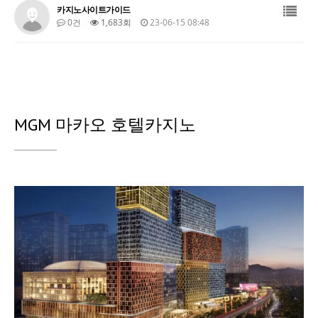
카지노사이트가이드
0건
1,683회
23-06-15 08:48
MGM 마카오 호텔카지노