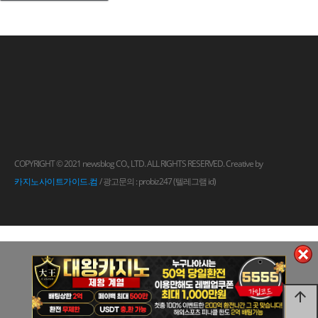
COPYRIGHT © 2021 newsblog CO., LTD. ALL RIGHTS RESERVED. Creative by
카지노사이트가이드.컴
/ 광고문의 : probiz247 (텔레그램 id)
arrow_upward