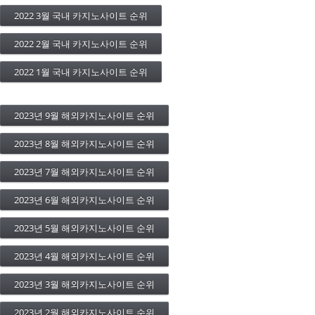
2022 3월 국내 카지노사이트 순위
2022 2월 국내 카지노사이트 순위
2022 1월 국내 카지노사이트 순위
2023년 9월 해외카지노사이트 순위
2023년 8월 해외카지노사이트 순위
2023년 7월 해외카지노사이트 순위
2023년 6월 해외카지노사이트 순위
2023년 5월 해외카지노사이트 순위
2023년 4월 해외카지노사이트 순위
2023년 3월 해외카지노사이트 순위
2023년 2월 해외카지노사이트 순위