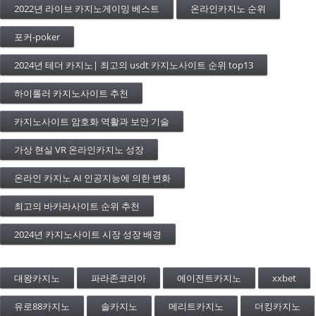
2022년 라이브 카지노게이밍 베스트
온라인카지노 순위
포커-poker
2024년 테더 카지노| 최고의 usdt 카지노사이트 순위 top13
하이롤러 카지노사이트 추천
카지노사이트 암호화 역활과 보안 기술
가상 현실 VR 온라인카지노 성장
온라인 카지노 AI 인공지능에 의한 변화
최고의 바카라사이트 순위 추천
2024년 카지노사이트 시장 성장 배경
대왕카지노
파라존코리아
에이전트카지노
xxbet
유로88카지노
솔카지노
메리트카지노
더킹카지노