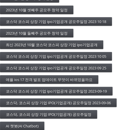
2023년 10월 셋째주 공모주 청약 일정
코스닥 코스피 상장 기업 ipo기업공개 공모주일정 2023 10 18
2023년 10월 둘째주 공모주 청약 일정
최신 2023년 10월 코스닥 코스피 상장 기업 ipo기업공개
코스닥 코스피 상장 기업 ipo기업공개 공모주일정 2023 10 05
코스닥 코스피 상장 기업 ipo기업공개 공모주일정 2023 09 25
애플 ios 17 전격 발표 업데이트 무엇이 바뀌었을까요
코스닥 코스피 상장 기업 ipo기업공개 공모주일정 2023-09-19
코스닥, 코스피 상장 기업 IPO(기업공개) 공모주일정 2023-09-06
코스닥, 코스피 상장 기업 IPO(기업공개) 공모주일정
AI 챗봇(AI Chatbot)