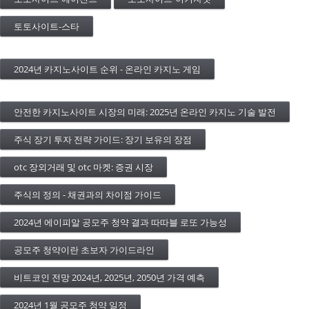
토토사이트-스타
2024년 카지노사이트 순위 - 온라인 카지노 게임
안전한 카지노사이트 시장의 미래: 2025년 온라인 카지노 기술 발전
주식 장기 투자 전략 가이드: 장기 보유의 장점
otc 장외거래 및 otc 마켓: 증권 시장
주식의 정의 - 채권과의 차이점 가이드
2024년 에이피알 공모주 청약 결과 따따블 로또 가능성
공모주 청약이란 초보자 가이드라인
비트코인 전망 2024년, 2025년, 2050년 가격 예측
2024년 1월 공모주 청약 일정