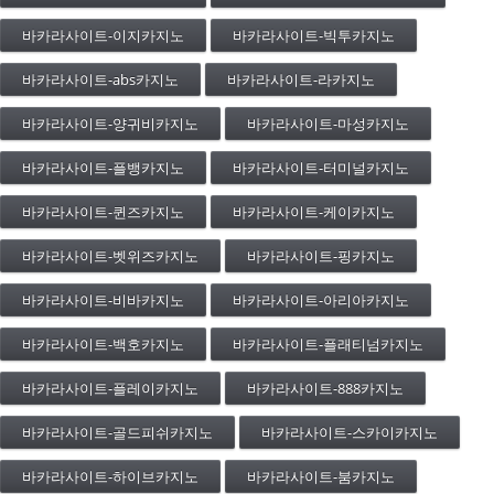
바카라사이트-이지카지노
바카라사이트-빅투카지노
바카라사이트-abs카지노
바카라사이트-라카지노
바카라사이트-양귀비카지노
바카라사이트-마성카지노
바카라사이트-플뱅카지노
바카라사이트-터미널카지노
바카라사이트-퀸즈카지노
바카라사이트-케이카지노
바카라사이트-벳위즈카지노
바카라사이트-핑카지노
바카라사이트-비바카지노
바카라사이트-아리아카지노
바카라사이트-백호카지노
바카라사이트-플래티넘카지노
바카라사이트-플레이카지노
바카라사이트-888카지노
바카라사이트-골드피쉬카지노
바카라사이트-스카이카지노
바카라사이트-하이브카지노
바카라사이트-붐카지노