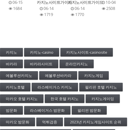
06-15
카지노사이트가이드
카지노사이트가이드
10-04
1684
06-14
06-14
2508
1719
1770
카지노
카지노-casino
카지노사이트-casinosite
바카라
바카라사이트
온라인카지노
에볼루션카지노
에볼루션바카라
카지노게임
카지노호텔
라스베이거스 카지노
필리핀 호텔 카지노
마카오 호텔 카지노
한국 호텔 카지노
카지노게이밍
밤문화
라스베이거스 밤문화
필리핀 밤문화
마카오 밤문화
먹튀검증
2023년 카지노게임사이트 순위