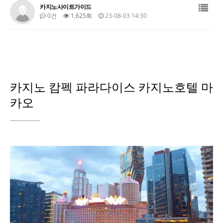
카지노사이트가이드
0건
1,625회
23-08-03 14:30
카지노 캄펙 파라다이스 카지노호텔 마
카오