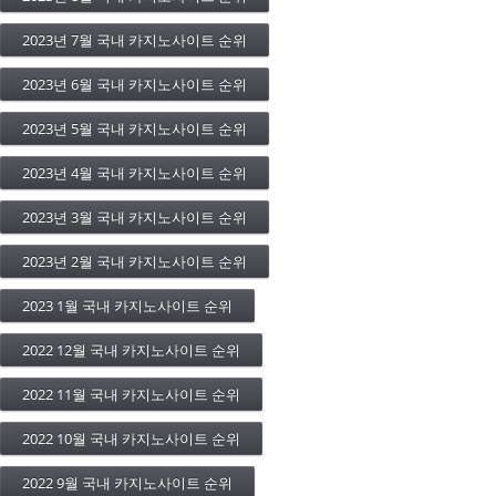
2023년 7월 국내 카지노사이트 순위
2023년 6월 국내 카지노사이트 순위
2023년 5월 국내 카지노사이트 순위
2023년 4월 국내 카지노사이트 순위
2023년 3월 국내 카지노사이트 순위
2023년 2월 국내 카지노사이트 순위
2023 1월 국내 카지노사이트 순위
2022 12월 국내 카지노사이트 순위
2022 11월 국내 카지노사이트 순위
2022 10월 국내 카지노사이트 순위
2022 9월 국내 카지노사이트 순위