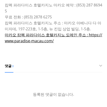
캄펙 파라다이스 호텔카지노 마카오 예약 : (853) 287 8694
5
무료 전화 : (853) 2878 6275
캄펙 파라다이스 호텔카지노 주소 : 마카오 아베니다 다 아
미자데, 197-223호, 1-5층, 뉴 킨입 상업 빌딩, 1-5층.
마카오 캄펙 파라다이스 호텔카지노 도메인 주소 : https://
www.paradise-macau.com/
댓글
0
등록된 댓글이 없습니다.