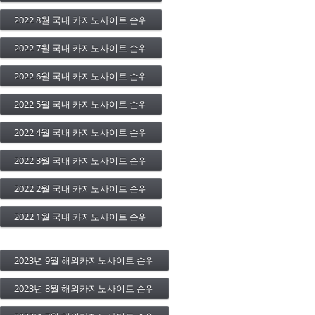
2022 8월 국내 카지노사이트 순위
2022 7월 국내 카지노사이트 순위
2022 6월 국내 카지노사이트 순위
2022 5월 국내 카지노사이트 순위
2022 4월 국내 카지노사이트 순위
2022 3월 국내 카지노사이트 순위
2022 2월 국내 카지노사이트 순위
2022 1월 국내 카지노사이트 순위
2023년 9월 해외카지노사이트 순위
2023년 8월 해외카지노사이트 순위