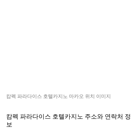
캄펙 파라다이스 호텔카지노 마카오 위치 이미지
캄펙 파라다이스 호텔카지노 주소와 연락처 정
보