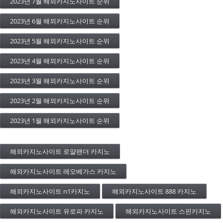
2023년 7월 해외카지노사이트 순위
2023년 6월 해외카지노사이트 순위
2023년 5월 해외카지노사이트 순위
2023년 4월 해외카지노사이트 순위
2023년 3월 해외카지노사이트 순위
2023년 2월 해외카지노사이트 순위
2023년 1월 해외카지노사이트 순위
해외카지노사이트 로얄팬더 카지노
해외카지노사이트 레오베가스 카지노
해외카지노사이트 n1카지노
해외카지노사이트 888 카지노
해외카지노사이트 유로파 카지노
해외카지노사이트 스핀카지노