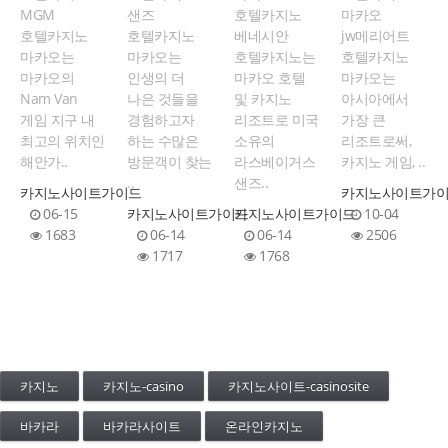
MGM
샌즈
호텔카지노
마카오
호텔카지노
호텔카지노
베네시안
jw메리어트
마카오는
마카오는
호텔카지노는
호텔카지노
마카오의
인생의 더
마카오 호텔
마카오는
Nam Van
나은 것들을
및 카지노
아시아에서
게임 지구 내
경험하고자
리조트로 미국
가장 큰
최고의 위치인
하는 수많은
소유의
리조트로써,
해안가..
방문객이 찾는
라스베이거스
카지노 게임, ..
..
샌즈..
카지노사이트가이드
카지노사이트가
06-15
카지노사이트가이드
카지노사이트가이드
10-04
1683
06-14
06-14
2506
1717
1768
카지노
카지노-casino
카지노사이트-casinosite
바카라
바카라사이트
온라인카지노