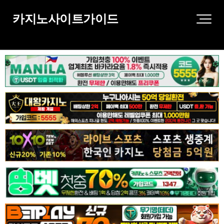
카지노사이트가이드