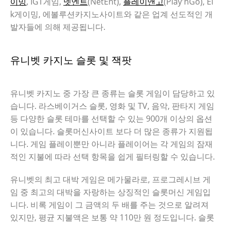
이밍
, IGT게임,
넷엔트
(NetEnt),
플레이앤고
(Play'nGo), El
k게이밍, 에볼루션카지노사이트와 같은 업계 선도적인 개
발자들에 의해 제공됩니다.
유니벳 카지노 슬롯 및 잭팟
유니벳 카지노 중 가장 큰 종류는 슬롯 게임이 담당하고 있
습니다. 라스베이거스 슬롯, 영화 및 TV, 음악, 판타지 게임
등 다양한 슬롯 테마를 선택할 수 있는 900개 이상의 옵션
이 있습니다. 슬롯머신사이트 보다 더 많은 종류가 지원됩
니다. 게임 플레이뿐만 아니라 플레이어는 각 게임의 잠재
적인 지불에 따라 선택 항목을 쉽게 필터링할 수 있습니다.
유니벳의 최고 대박 게임은 메가물라로, 프로그레시브 게
임 중 최고의 대박을 자랑하는 상징적인 슬롯머신 게임입
니다. 비록 게임이 그 금액의 두 배를 주는 것으로 알려져
있지만, 평균 지불액은 보통 약 110만 원 정도입니다. 슬롯