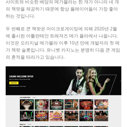
사이트와 비슷한 배당의 메가물라는 한 개가 아니라 네 개
의 잭팟을 제공하기 때문에 항상 플레이어들이 가장 좋아
하는 것입니다.
두 번째로 큰 잭팟은 마이크로게이밍에 의해 2020년 2월
에 출시된 아틀란테안 트레져즈 메가 물라에서 나옵니다.
이것은 오리지널 메가물라 이후 10년 만에 개발자의 첫 메
가 잭팟 슬롯입니다. 유니벳 카지노는 분명히 다음 큰 게임
의 흔적을 따라가고 있습니다.