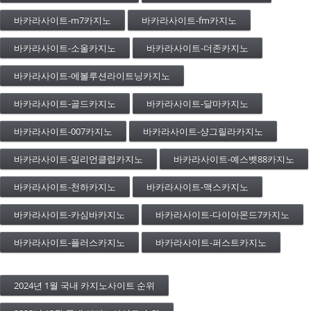
바카라사이트-m7카지노
바카라사이트-fm카지노
바카라사이트-소울카지노
바카라사이트-더존카지노
바카라사이트-에볼루션라이트닝카지노
바카라사이트-골드카지노
바카라사이트-달마카지노
바카라사이트-007카지노
바카라사이트-샹그릴라카지노
바카라사이트-밀리언클럽카지노
바카라사이트-예스벳88카지노
바카라사이트-천하카지노
바카라사이트-맥스카지노
바카라사이트-카심바카지노
바카라사이트-다이아몬드7카지노
바카라사이트-플러스카지노
바카라사이트-퍼스트카지노
2024년 1월 국내 카지노사이트 순위