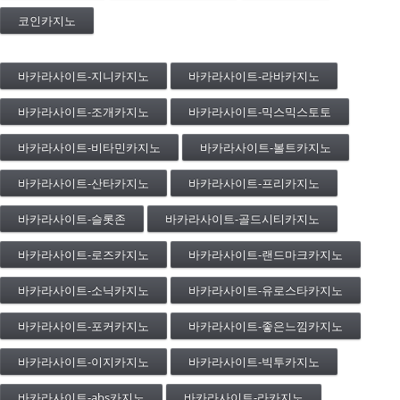
코인카지노
바카라사이트-지니카지노
바카라사이트-라바카지노
바카라사이트-조개카지노
바카라사이트-믹스믹스토토
바카라사이트-비타민카지노
바카라사이트-볼트카지노
바카라사이트-산타카지노
바카라사이트-프리카지노
바카라사이트-슬롯존
바카라사이트-골드시티카지노
바카라사이트-로즈카지노
바카라사이트-랜드마크카지노
바카라사이트-소닉카지노
바카라사이트-유로스타카지노
바카라사이트-포커카지노
바카라사이트-좋은느낌카지노
바카라사이트-이지카지노
바카라사이트-빅투카지노
바카라사이트-abs카지노
바카라사이트-라카지노