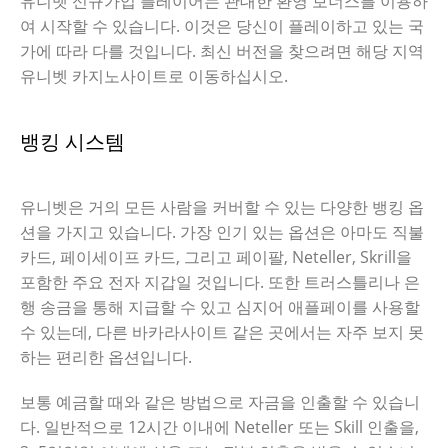
유니벳 신규가입 플레이어는 관대한 환영 보너스를 이용하
여 시작할 수 있습니다. 이것은 당신이 플레이하고 있는 국
가에 따라 다를 것입니다. 최신 버전을 찾으려면 해당 지역
유니벳 카지노사이트로 이동하십시오.
뱅킹 시스템
유니벳은 거의 모든 사람을 커버할 수 있는 다양한 뱅킹 옵
션을 가지고 있습니다. 가장 인기 있는 옵션은 아마도 직불
카드, 페이세이프 카드, 그리고 페이팔, Neteller, Skrill을
포함한 주요 전자 지갑일 것입니다. 또한 트러스틀리나 은
행 송금을 통해 지급할 수 있고 심지어 애플페이를 사용할
수 있는데, 다른 바카라사이트 같은 곳에서는 자주 보지 못
하는 편리한 옵션입니다.
보통 예금할 때와 같은 방법으로 자금을 인출할 수 있습니
다. 일반적으로 12시간 이내에 Neteller 또는 Skill 인출을,