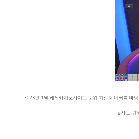
2023년 1월 해외카지노사이트 순위 최신 데이터를 
당사는 귀