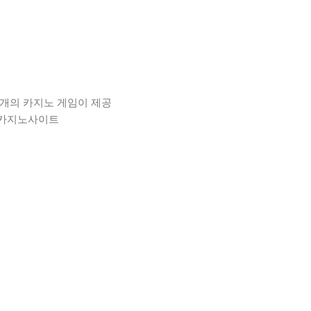
여 개의 카지노 게임이 제공
외카지노사이트