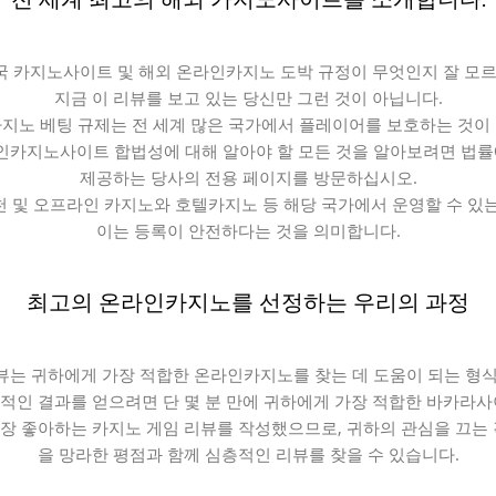
 카지노사이트 및 해외 온라인카지노 도박 규정이 무엇인지 잘 모
지금 이 리뷰를 보고 있는 당신만 그런 것이 아닙니다.
카지노 베팅 규제는 전 세계 많은 국가에서 플레이어를 보호하는 것이 
카지노사이트 합법성에 대해 알아야 할 모든 것을 알아보려면 법률
제공하는 당사의 전용 페이지를 방문하십시오.
 및 오프라인 카지노와 호텔카지노 등 해당 국가에서 운영할 수 있
이는 등록이 안전하다는 것을 의미합니다.
최고의 온라인카지노를 선정하는 우리의 과정
는 귀하에게 가장 적합한 온라인카지노를 찾는 데 도움이 되는 형
적인 결과를 얻으려면 단 몇 분 만에 귀하에게 가장 적합한 바카라사
장 좋아하는 카지노 게임 리뷰를 작성했으므로, 귀하의 관심을 끄는 
을 망라한 평점과 함께 심층적인 리뷰를 찾을 수 있습니다.