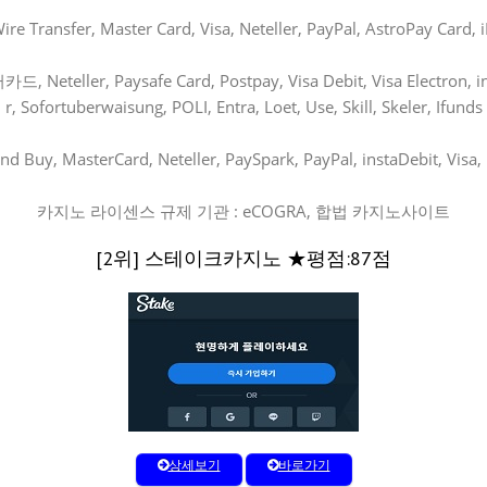
ransfer, Master Card, Visa, Neteller, PayPal, AstroPay Card, iDeb
Paysafe Card, Postpay, Visa Debit, Visa Electron, instaDebi
r, Sofortuberwaisung, POLI, Entra, Loet, Use, Skill, Skeler, Ifunds
 Buy, MasterCard, Neteller, PaySpark, PayPal, instaDebit, Visa,
카지노 라이센스 규제 기관 : eCOGRA, 합법 카지노사이트
[2위] 스테이크카지노 ★평점:87점
상세보기
바로가기