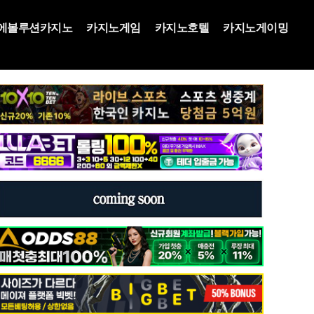
에볼루션카지노
카지노게임
카지노호텔
카지노게이밍