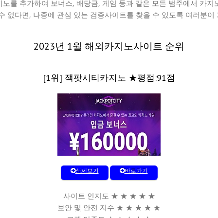
지노를 추가하여 보너스, 배당금, 게임 등과 같은 모든 범주에서 카
수 없다면, 나중에 관심 있는 검증사이트를 찾을 수 있도록 여러분
2023년 1월 해외카지노사이트 순위
[1위] 잭팟시티카지노 ★평점:91점
상세보기
바로가기
사이트 인지도 ★ ★ ★ ★ ★
보안 및 안전 지수 ★ ★ ★ ★ ★