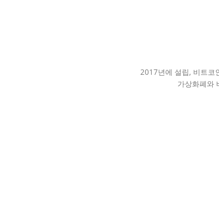
2017년에 설립, 비트코
가상화폐와 